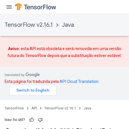
ize
TensorFlow v2.16.1
Java
Requantize
ize
Aviso:
esta API está obsoleta e será removida em uma versão
AndReluAndRequantize
futura do TensorFlow depois que
a substituição
estiver estável.
u
uAndRequantize
Esta página foi traduzida pela
API Cloud Translation
.
AndRelu
AndReluAndRequantize
TensorFlow
API
TensorFlow v2.16.1
Java
ize
Isso foi útil?
Requantize