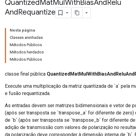
Quantized
Mat
Mul
With
Bias
And
Relu
And
Requantize
ize
Nesta página
Classes aninhadas
Métodos Públicos
Métodos herdados
Métodos Públicos
classe final pública
QuantizedMatMulWithBiasAndReluAnd
Execute uma multiplicação da matriz quantizada de `a` pela ma
e fusão requantizada.
As entradas devem ser matrizes bidimensionais e vetor de pol
(após ser transposta se `transpose_a` for diferente de zero
de `b` (após ser transposta se `transpose_b` for diferente de
adição de transmissão com valores de polarização no resulta
da polarização deve corresponder à dimensão interna de `b`. E