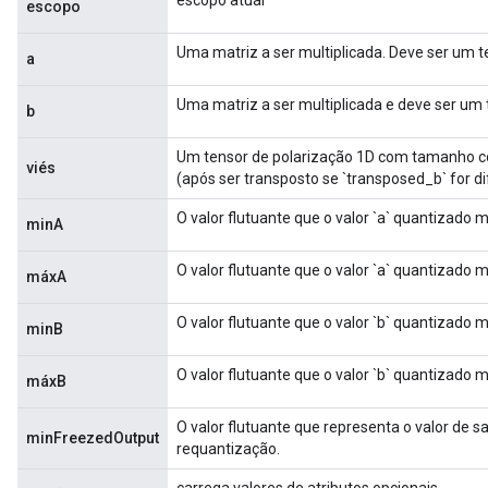
escopo
Uma matriz a ser multiplicada. Deve ser um te
a
rs
eters
Uma matriz a ser multiplicada e deve ser um t
b
ntumParameters
ters
Um tensor de polarização 1D com tamanho co
viés
ropParameters
(após ser transposto se `transposed_b` for di
s
O valor flutuante que o valor `a` quantizado 
minA
atorParameters
ghtParameters
O valor flutuante que o valor `a` quantizado m
máxA
meters
adParameters
O valor flutuante que o valor `b` quantizado 
minB
rameters
eters
O valor flutuante que o valor `b` quantizado m
máxB
ientDescentParameters
O valor flutuante que representa o valor de s
minFreezedOutput
requantização.
carrega valores de atributos opcionais