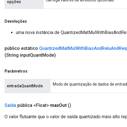
opções
Devoluções
uma nova instância de QuantizedMatMulWithBiasAndRe
público estático
Quantized
Mat
Mul
With
Bias
And
Relu
And
Req
(String input
Quant
Mode)
Parâmetros
Modo de quantização de dados de entra
entradaQuantMode
Saída
pública <Float>
max
Out
()
O valor flutuante que o valor de saída quantizado mais alto re