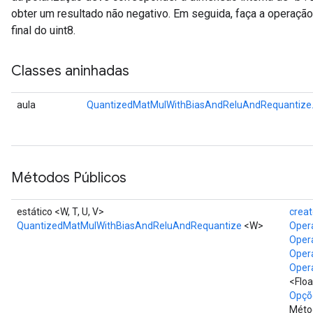
obter um resultado não negativo. Em seguida, faça a operação
final do uint8.
Classes aninhadas
aula
QuantizedMatMulWithBiasAndReluAndRequantize.
Métodos Públicos
estático <W, T, U, V>
crea
QuantizedMatMulWithBiasAndReluAndRequantize
<W>
Oper
Oper
Oper
Oper
<Flo
Opçõe
Métod