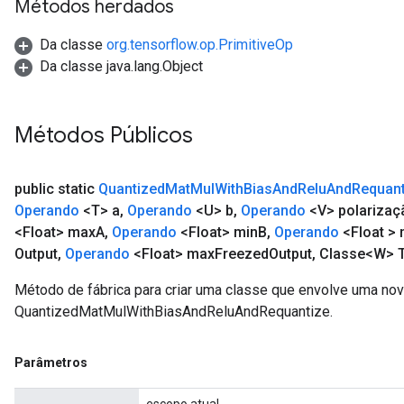
Métodos herdados
Da classe
org.tensorflow.op.PrimitiveOp
Da classe java.lang.Object
Métodos Públicos
public static
Quantized
Mat
Mul
With
Bias
And
Relu
And
Requant
Operando
<T> a
,
Operando
<U> b
,
Operando
<V> polarizaç
<Float> max
A
,
Operando
<Float> min
B
,
Operando
<Float >
Output
,
Operando
<Float> max
Freezed
Output
,
Classe<W> T
Método de fábrica para criar uma classe que envolve uma no
QuantizedMatMulWithBiasAndReluAndRequantize.
Parâmetros
m
escopo atual