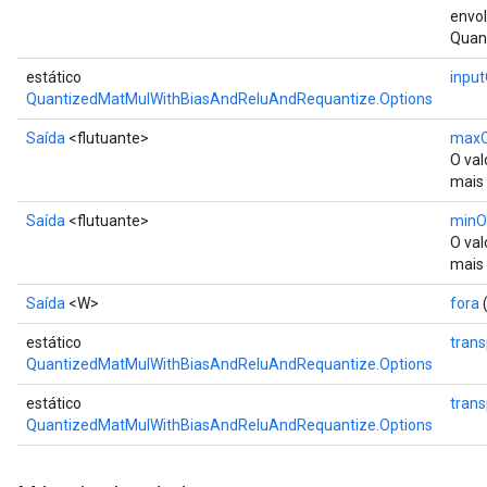
envo
Quan
estático
inpu
QuantizedMatMulWithBiasAndReluAndRequantize.Options
Saída
<flutuante>
maxO
O val
mais 
Saída
<flutuante>
minO
O val
mais 
Saída
<W>
fora
(
estático
tran
QuantizedMatMulWithBiasAndReluAndRequantize.Options
estático
tran
QuantizedMatMulWithBiasAndReluAndRequantize.Options