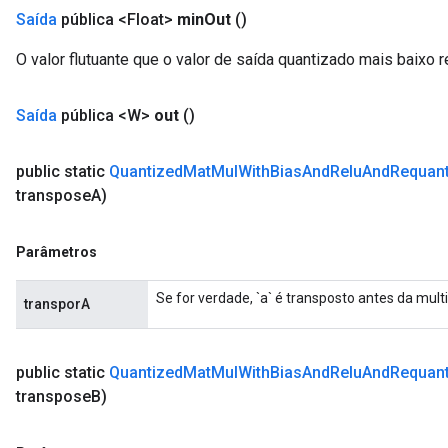
Saída
pública <Float>
min
Out
()
O valor flutuante que o valor de saída quantizado mais baixo 
Saída
pública <W>
out
()
public static
Quantized
Mat
Mul
With
Bias
And
Relu
And
Requant
transpose
A)
Parâmetros
Se for verdade, `a` é transposto antes da multi
transporA
public static
Quantized
Mat
Mul
With
Bias
And
Relu
And
Requant
transpose
B)