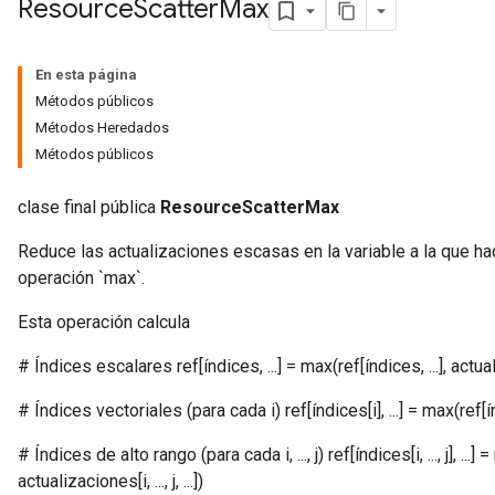
Resource
Scatter
Max
En esta página
Métodos públicos
Métodos Heredados
Métodos públicos
clase final pública
ResourceScatterMax
Reduce las actualizaciones escasas en la variable a la que ha
operación `max`.
m
Esta operación calcula
# Índices escalares ref[índices, ...] = max(ref[índices, ...], actual
rs
# Índices vectoriales (para cada i) ref[índices[i], ...] = max(ref[índi
eters
ntumParameters
# Índices de alto rango (para cada i, ..., j) ref[índices[i, ..., j], ...] = ma
ters
actualizaciones[i, ..., j, ...])
ropParameters