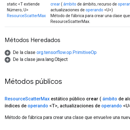
static <T extiende
crear
(
ámbito
de ámbito, recurso de
opera
Número, U>
actualizaciones de
operando
<U>)
ResourceScatterMax
Método de fábrica para crear una clase qu
ResourceScatterMax.
Métodos Heredados
De la clase
org.tensorflow.op.PrimitiveOp
De la clase java.lang.Object
Métodos públicos
Resource
Scatter
Max
estático público
crear
(
ámbito
de al
índices de
operando
<T>
,
actualizaciones de
operando
<U
Método de fábrica para crear una clase que envuelve una nu