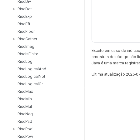
Risc
Div
Risc
Dot
Risc
Exp
Risc
Fft
Risc
Floor
Risc
Gather
Risc
Imag
Exceto em caso de indicaç
Risc
Is
Finite
amostras de código são l
Risc
Log
Java é uma marca registrad
Risc
Logical
And
Última atualização 2025-0
Risc
Logical
Not
Risc
Logical
Or
Risc
Max
Risc
Min
Permanecer conectado
Risc
Mul
Blog
Risc
Neg
Fórum
Risc
Pad
Risc
Pool
GitHub
Risc
Pow