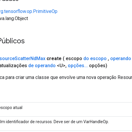
rg.tensorflow.op.PrimitiveOp
va.lang.Object
Públicos
source
Scatter
Nd
Max
create
( escopo
do escopo
,
operando
atualizações
de operando
<U>
,
opções
.
.
.
opções)
ca para criar uma classe que envolve uma nova operação Reso
escopo atual
Um identificador de recursos. Deve ser de um VarHandleOp.