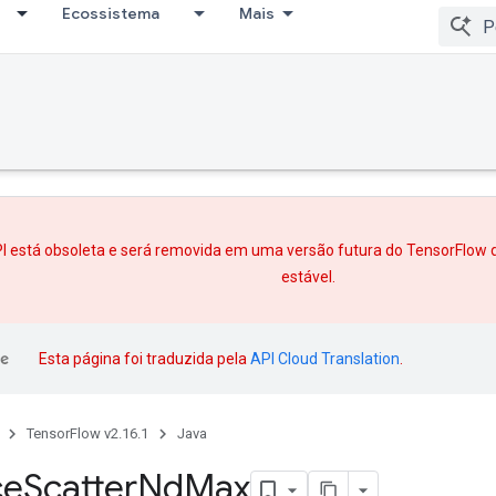
Ecossistema
Mais
I está obsoleta e será removida em uma versão futura do TensorFlow 
estável.
Esta página foi traduzida pela
API Cloud Translation
.
TensorFlow v2.16.1
Java
ce
Scatter
Nd
Max