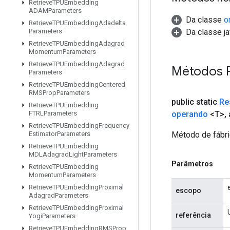
Retrieve
TPUEmbedding
ADAMParameters
Da classe
o
Retrieve
TPUEmbedding
Adadelta
Da classe ja
Parameters
Retrieve
TPUEmbedding
Adagrad
Momentum
Parameters
Retrieve
TPUEmbedding
Adagrad
Métodos 
Parameters
Retrieve
TPUEmbedding
Centered
RMSProp
Parameters
public static
Re
Retrieve
TPUEmbedding
operando
<T>
,
FTRLParameters
Retrieve
TPUEmbedding
Frequency
Método de fábri
Estimator
Parameters
Retrieve
TPUEmbedding
MDLAdagrad
Light
Parameters
Parâmetros
Retrieve
TPUEmbedding
Momentum
Parameters
Retrieve
TPUEmbedding
Proximal
escopo
Adagrad
Parameters
Retrieve
TPUEmbedding
Proximal
referência
Yogi
Parameters
Retrieve
TPUEmbedding
RMSProp