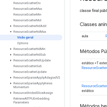
Resource
Scatter
Div
Resource
Scatter
Max
classe final púb
Resource
Scatter
Min
Resource
Scatter
Mul
Classes ani
Resource
Scatter
Nd
Add
Resource
Scatter
Nd
Max
aula
Visão geral
Options
Resource
Scatter
Nd
Min
Métodos Púb
Resource
Scatter
Nd
Sub
Resource
Scatter
Nd
Update
estático <T est
Resource
Scatter
Sub
ResourceScatte
Resource
Scatter
Update
Resource
Sparse
Apply
Adagrad
V2
Resource
Sparse
Apply
Keras
ResourceScatte
Momentum
estático
Resource
Strided
Slice
Assign
Retrieve
All
TPUEmbedding
Parameters
Métodos he