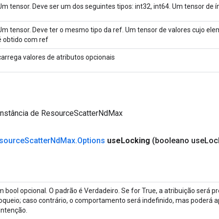
Um tensor. Deve ser um dos seguintes tipos: int32, int64. Um tensor de ín
Um tensor. Deve ter o mesmo tipo da ref. Um tensor de valores cujo 
é obtido com ref
carrega valores de atributos opcionais
instância de ResourceScatterNdMax
source
Scatter
Nd
Max
.
Options
use
Locking
(booleano use
Loc
 bool opcional. O padrão é Verdadeiro. Se for True, a atribuição será p
oqueio; caso contrário, o comportamento será indefinido, mas poderá
ntenção.