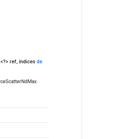
<?> ref
,
índices
de
urceScatterNdMax.