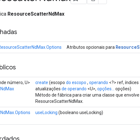
lica
ResourceScatterNdMax
nhadas
Resource
S
ResourceScatterNdMax.Options
Atributos opcionais para
licos
ende número, U>
create
(escopo
do escopo
,
operando
<?> ref, índices
rNdMax
atualizações
de operando
<U>,
opções...
opções)
Método de fábrica para criar uma classe que envolv
ResourceScatterNdMax.
rNdMax.Options
useLocking
(booleano useLocking)
rdados