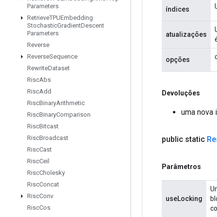
Parameters
índices
Retrieve
TPUEmbedding
Stochastic
Gradient
Descent
Parameters
atualizações
Reverse
Reverse
Sequence
opções
Rewrite
Dataset
Risc
Abs
Risc
Add
Devoluções
Risc
Binary
Arithmetic
uma nova 
Risc
Binary
Comparison
Risc
Bitcast
Risc
Broadcast
public static
Re
Risc
Cast
Risc
Ceil
Parâmetros
Risc
Cholesky
Risc
Concat
Um
Risc
Conv
useLocking
bl
Risc
Cos
co