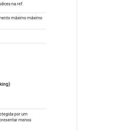
dices na ref.
elemento máximo máximo
king)
rotegida por um
 apresentar menos