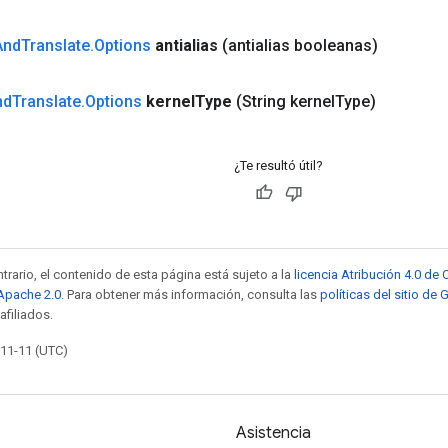
And
Translate
.
Options
antialias
(antialias booleanas)
nd
Translate
.
Options
kernel
Type
(String kernel
Type)
¿Te resultó útil?
trario, el contenido de esta página está sujeto a la
licencia Atribución 4.0 d
 Apache 2.0
. Para obtener más información, consulta las
políticas del sitio de
afiliados.
-11-11 (UTC)
Asistencia