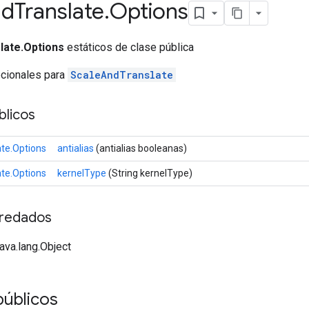
nd
Translate
.
Options
late.Options
estáticos de clase pública
pcionales para
ScaleAndTranslate
licos
te.Options
antialias
(antialias booleanas)
te.Options
kernelType
(String kernelType)
redados
java.lang.Object
públicos