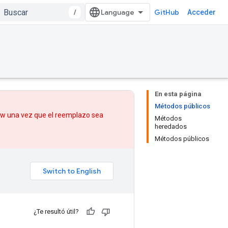
/
GitHub
Acceder
En esta página
Métodos públicos
low una vez que
el reemplazo
sea
Métodos
heredados
Métodos públicos
¿Te resultó útil?