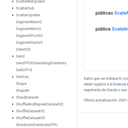
Scatter
Nd
Update
Scatter
Sub
públicas
Scale
Scatter
Update
Segment
Max
V2
pública
Scale
A
Segment
Min
V2
Segment
Prod
V2
Segment
Sum
V2
Select
V2
Send
Send
TPUEmbedding
Gradients
Set
Diff1d
Set
Size
Salvo que se indique lo con
Shape
están sujetos a la
licencia
registrada de Oracle o sus 
Shape
N
Shard
Dataset
Última actualización: 2021
Shuffle
And
Repeat
Dataset
V2
Shuffle
Dataset
V2
Shuffle
Dataset
V3
Mantente conectado
Shutdown
Distributed
TPU