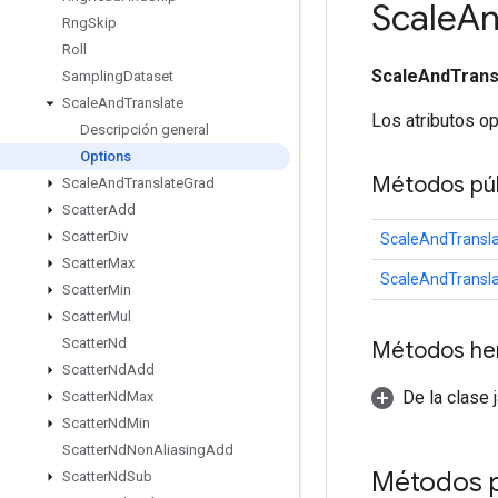
Scale
A
Rng
Skip
Roll
ScaleAndTrans
Sampling
Dataset
Scale
And
Translate
Los atributos o
Descripción general
Options
Métodos púb
Scale
And
Translate
Grad
Scatter
Add
Scatter
Div
ScaleAndTransla
Scatter
Max
ScaleAndTransla
Scatter
Min
Scatter
Mul
Scatter
Nd
Métodos he
Scatter
Nd
Add
De la clase 
Scatter
Nd
Max
Scatter
Nd
Min
Scatter
Nd
Non
Aliasing
Add
Métodos 
Scatter
Nd
Sub