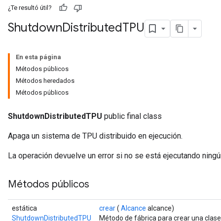
¿Te resultó útil?
Shutdown
Distributed
TPU
En esta página
Métodos públicos
Métodos heredados
Métodos públicos
ShutdownDistributedTPU
public final class
Apaga un sistema de TPU distribuido en ejecución.
La operación devuelve un error si no se está ejecutando ning
Métodos públicos
estática
crear
(
Alcance
alcance)
ShutdownDistributedTPU
Método de fábrica para crear una clas