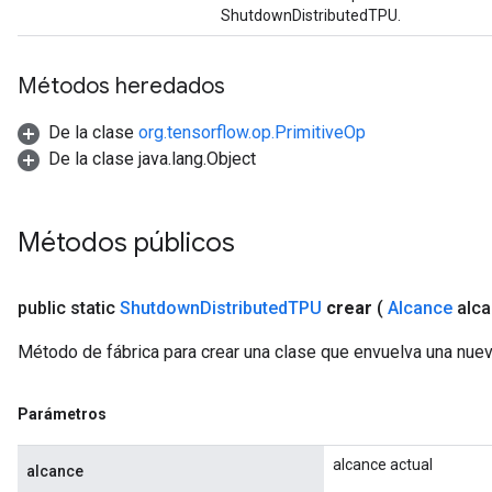
ShutdownDistributedTPU.
Métodos heredados
De la clase
org.tensorflow.op.PrimitiveOp
De la clase java.lang.Object
Métodos públicos
public static
Shutdown
Distributed
TPU
crear
(
Alcance
alca
Método de fábrica para crear una clase que envuelva una nu
Parámetros
alcance actual
alcance