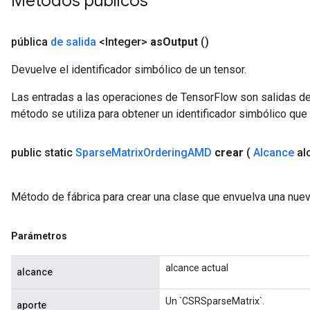
Métodos públicos
pública
de salida
<Integer>
as
Output
()
Devuelve el identificador simbólico de un tensor.
Las entradas a las operaciones de TensorFlow son salidas de
método se utiliza para obtener un identificador simbólico que 
public static
Sparse
Matrix
Ordering
AMD
crear
(
Alcance
al
Método de fábrica para crear una clase que envuelva una nu
Parámetros
alcance actual
alcance
Un `CSRSparseMatrix`.
aporte