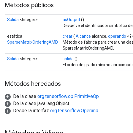
Métodos públicos
Salida
<Integer>
asOutput
()
Devuelve el identificador simbólico de
estática
crear
(
Alcance
alcance,
operando
<?>
SparseMatrixOrderingAMD
Método de fábrica para crear una cl
SparseMatrixOrderingAMD.
Salida
<Integer>
salida
()
El orden de grado mínimo aproximado
Métodos heredados
De la clase
org.tensorflow.op.PrimitiveOp
De la clase java.lang.Object
Desde la interfaz
org.tensorflow.Operand