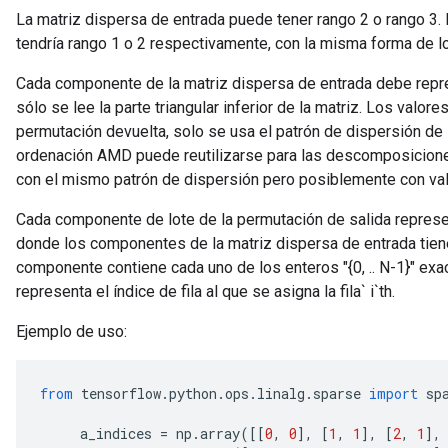
La matriz dispersa de entrada puede tener rango 2 o rango 3. E
tendría rango 1 o 2 respectivamente, con la misma forma de lo
Cada componente de la matriz dispersa de entrada debe repre
sólo se lee la parte triangular inferior de la matriz. Los valor
permutación devuelta, solo se usa el patrón de dispersión de l
ordenación AMD puede reutilizarse para las descomposicion
con el mismo patrón de dispersión pero posiblemente con val
Cada componente de lote de la permutación de salida represe
donde los componentes de la matriz dispersa de entrada tienen
componente contiene cada uno de los enteros "{0, .. N-1}" exa
representa el índice de fila al que se asigna la fila` i`th.
Ejemplo de uso:
from
 tensorflow
.
python
.
ops
.
linalg
.
sparse 
import
 sp
     a_indices 
=
 np
.
array
([[
0
,
0
],
[
1
,
1
],
[
2
,
1
],