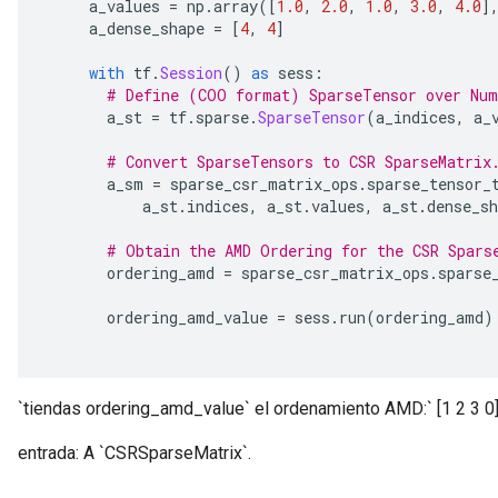
     a_values 
=
 np
.
array
([
1.0
,
2.0
,
1.0
,
3.0
,
4.0
]
     a_dense_shape 
=
[
4
,
4
]
with
 tf
.
Session
()
as
 sess
:
# Define (COO format) SparseTensor over Num
x
       a_st 
=
 tf
.
sparse
.
SparseTensor
(
a_indices
,
 a_
# Convert SparseTensors to CSR SparseMatrix
       a_sm 
=
 sparse_csr_matrix_ops
.
sparse_tensor_
           a_st
.
indices
,
 a_st
.
values
,
 a_st
.
dense_sh
# Obtain the AMD Ordering for the CSR Spars
       ordering_amd 
=
 sparse_csr_matrix_ops
.
sparse
       ordering_amd_value 
=
 sess
.
run
(
ordering_amd
)
`tiendas ordering_amd_value` el ordenamiento AMD:` [1 2 3 0] 
entrada: A `CSRSparseMatrix`.