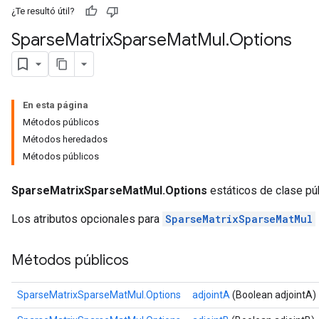
¿Te resultó útil?
Sparse
Matrix
Sparse
Mat
Mul
.
Options
En esta página
Métodos públicos
Métodos heredados
Métodos públicos
SparseMatrixSparseMatMul.Options
estáticos de clase pú
Los atributos opcionales para
SparseMatrixSparseMatMul
Métodos públicos
SparseMatrixSparseMatMul.Options
adjointA
(Boolean adjointA)