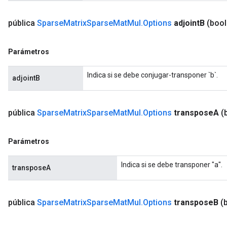
pública
Sparse
Matrix
Sparse
Mat
Mul
.
Options
adjoint
B
(bool
Parámetros
Indica si se debe conjugar-transponer `b`.
adjointB
pública
Sparse
Matrix
Sparse
Mat
Mul
.
Options
transpose
A
(
Parámetros
Indica si se debe transponer "a".
transposeA
pública
Sparse
Matrix
Sparse
Mat
Mul
.
Options
transpose
B
(