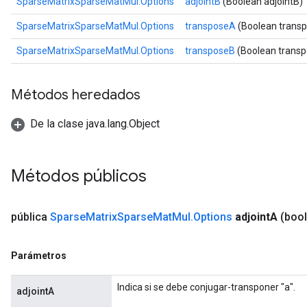
SparseMatrixSparseMatMul.Options
adjointB
(Boolean adjointB)
SparseMatrixSparseMatMul.Options
transposeA
(Boolean trans
SparseMatrixSparseMatMul.Options
transposeB
(Boolean trans
Métodos heredados
De la clase java.lang.Object
Métodos públicos
pública
Sparse
Matrix
Sparse
Mat
Mul
.
Options
adjoint
A
(bool
Parámetros
Indica si se debe conjugar-transponer "a".
adjointA
x