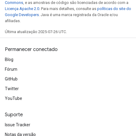
Commons
, e as amostras de código são licenciadas de acordo com a
Licença Apache 2.0
. Para mais detalhes, consulte as
políticas do site do
Google Developers
. Java é uma marca registrada da Oracle e/ou
afiliadas.
Última atualização 2025-07-26 UTC.
Permanecer conectado
Blog
Fórum
GitHub
Twitter
YouTube
radAndCsrInput
gradMomentumAndCsrInput
Suporte
AndCsrInput
dCsrInput
Issue Tracker
ndCsrInput
Notas da versão