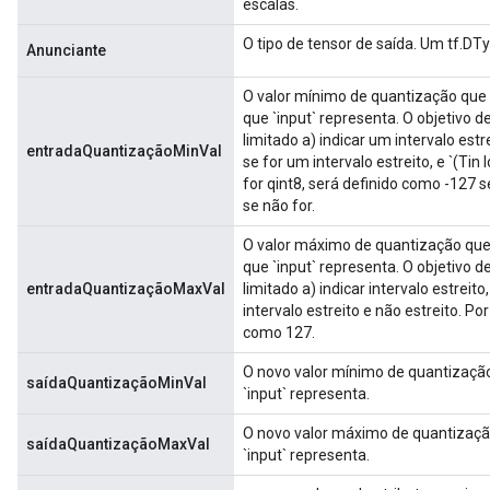
escalas.
O tipo de tensor de saída. Um tf.DTyp
Anunciante
O valor mínimo de quantização que f
que `input` representa. O objetivo
limitado a) indicar um intervalo estr
entradaQuantizaçãoMinVal
se for um intervalo estreito, e `(Tin
for qint8, será definido como -127 
se não for.
O valor máximo de quantização que 
que `input` representa. O objetivo
entradaQuantizaçãoMaxVal
limitado a) indicar intervalo estreit
intervalo estreito e não estreito. Po
como 127.
O novo valor mínimo de quantização
saídaQuantizaçãoMinVal
`input` representa.
O novo valor máximo de quantização
saídaQuantizaçãoMaxVal
`input` representa.