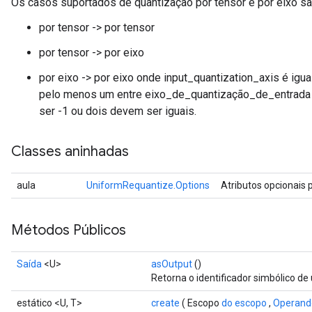
Os casos suportados de quantização por tensor e por eixo sã
por tensor -> por tensor
por tensor -> por eixo
x
por eixo -> por eixo onde input_quantization_axis é igua
pelo menos um entre eixo_de_quantização_de_entrada
ser -1 ou dois devem ser iguais.
Classes aninhadas
aula
UniformRequantize.Options
Atributos opcionais 
Métodos Públicos
Saída
<U>
asOutput
()
Retorna o identificador simbólico de
estático <U, T>
create
( Escopo
do escopo
,
Operand