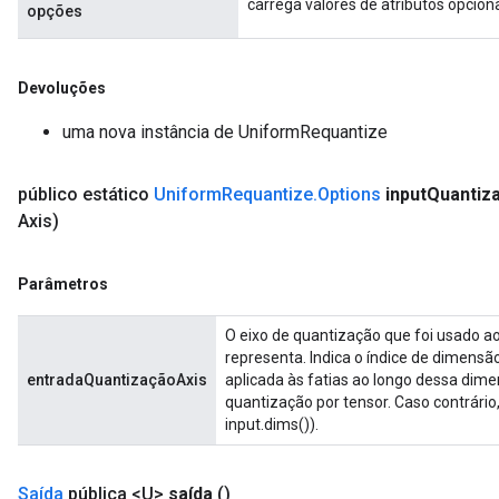
carrega valores de atributos opcion
opções
Devoluções
uma nova instância de UniformRequantize
público estático
Uniform
Requantize
.
Options
input
Quantiza
Axis)
Parâmetros
O eixo de quantização que foi usado ao 
representa. Indica o índice de dimensã
entradaQuantizaçãoAxis
aplicada às fatias ao longo dessa dime
quantização por tensor. Caso contrário, 
input.dims()).
Saída
pública <U>
saída
()