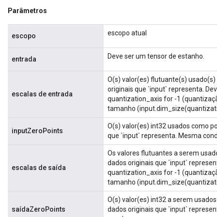
Parâmetros
escopo atual
escopo
Deve ser um tensor de estanho.
entrada
O(s) valor(es) flutuante(s) usado(s
originais que `input` representa. De
escalas de entrada
quantization_axis for -1 (quantizaç
tamanho (input.dim_size(quantizatio
O(s) valor(es) int32 usados ​​como p
inputZeroPoints
que `input` representa. Mesma cond
Os valores flutuantes a serem usado
dados originais que `input` represe
escalas de saída
quantization_axis for -1 (quantizaç
tamanho (input.dim_size(quantizatio
O(s) valor(es) int32 a serem usados
saídaZeroPoints
dados originais que `input` repres