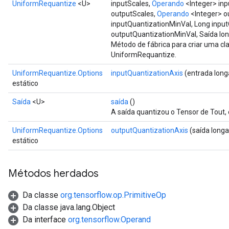
UniformRequantize
<U>
inputScales,
Operando
<Integer> inp
outputScales,
Operando
<Integer> o
inputQuantizationMinVal, Long inpu
outputQuantizationMinVal, Saída l
Método de fábrica para criar uma c
UniformRequantize.
UniformRequantize.Options
inputQuantizationAxis
(entrada long
estático
Saída
<U>
saída
()
A saída quantizou o Tensor de Tout, 
UniformRequantize.Options
outputQuantizationAxis
(saída long
estático
Métodos herdados
Da classe
org.tensorflow.op.PrimitiveOp
Da classe java.lang.Object
Da interface
org.tensorflow.Operand