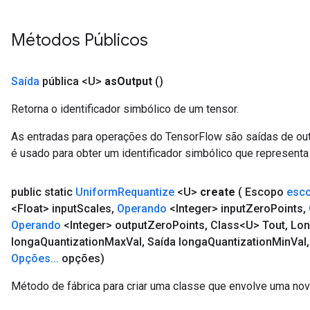
Métodos Públicos
Saída
pública <U>
as
Output
()
Retorna o identificador simbólico de um tensor.
As entradas para operações do TensorFlow são saídas de ou
é usado para obter um identificador simbólico que representa 
public static
Uniform
Requantize
<U>
create
( Escopo
esc
<Float> input
Scales
,
Operando
<Integer> input
Zero
Points
,
Operando
<Integer> output
Zero
Points
,
Class<U> Tout
,
Lon
longa
Quantization
Max
Val
,
Saída longa
Quantization
Min
Val
,
Opções
.
.
.
opções)
Método de fábrica para criar uma classe que envolve uma no