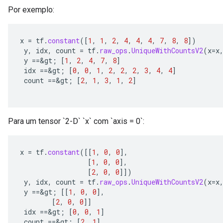
Por exemplo:
x
=
tf
.
constant
(
[
1
,
1
,
2
,
4
,
4
,
4
,
7
,
8
,
8
]
)
y
,
idx
,
count
=
tf
.
raw_ops
.
UniqueWithCountsV2
(
x
=
x
y
==
&
gt
;
[
1
,
2
,
4
,
7
,
8
]
idx
==
&
gt
;
[
0
,
0
,
1
,
2
,
2
,
2
,
3
,
4
,
4
]
count
==
&
gt
;
[
2
,
1
,
3
,
1
,
2
]
Para um tensor `2-D` `x` com `axis = 0`:
x
=
tf
.
constant
(
[[
1
,
0
,
0
]
,
[
1
,
0
,
0
]
,
[
2
,
0
,
0
]]
)
y
,
idx
,
count
=
tf
.
raw_ops
.
UniqueWithCountsV2
(
x
=
x
y
==
&
gt
;
[[
1
,
0
,
0
]
,
[
2
,
0
,
0
]]
idx
==
&
gt
;
[
0
,
0
,
1
]
count
==
&
gt
;
[
2
,
1
]