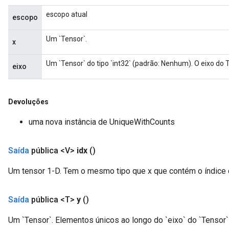
escopo atual
escopo
Um `Tensor`.
x
Um `Tensor` do tipo `int32` (padrão: Nenhum). O eixo do
eixo
Devoluções
uma nova instância de UniqueWithCounts
Saída
pública <V>
idx
()
Um tensor 1-D. Tem o mesmo tipo que x que contém o índice de
Saída
pública <T>
y
()
Um `Tensor`. Elementos únicos ao longo do `eixo` do `Tensor` 