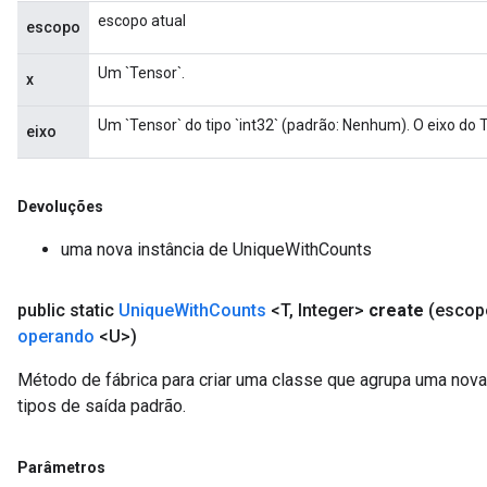
escopo atual
escopo
Um `Tensor`.
x
Um `Tensor` do tipo `int32` (padrão: Nenhum). O eixo do
eixo
Devoluções
uma nova instância de UniqueWithCounts
public static
Unique
With
Counts
<T
,
Integer>
create
(esco
operando
<U>)
Método de fábrica para criar uma classe que agrupa uma no
tipos de saída padrão.
Parâmetros