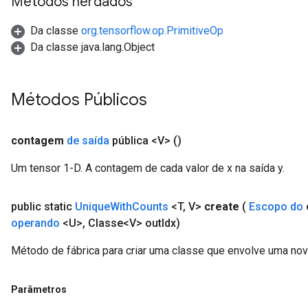
Métodos herdados
Da classe
org.tensorflow.op.PrimitiveOp
Da classe java.lang.Object
Métodos Públicos
contagem
de saída
pública <V>
()
Um tensor 1-D. A contagem de cada valor de x na saída y.
public static
Unique
With
Counts
<T
,
V>
create
(
Escopo do
operando
<U>
,
Classe<V> out
Idx)
Método de fábrica para criar uma classe que envolve uma no
Parâmetros