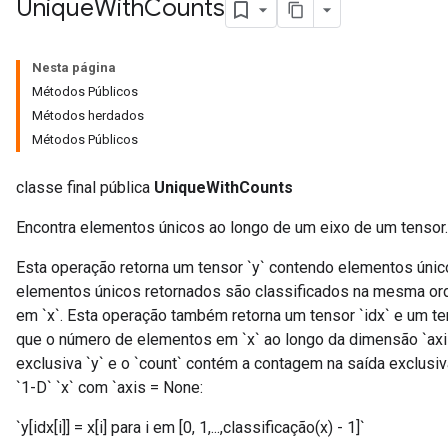
Unique
With
Counts
Nesta página
Métodos Públicos
Métodos herdados
Métodos Públicos
classe final pública
UniqueWithCounts
Encontra elementos únicos ao longo de um eixo de um tensor.
Esta operação retorna um tensor `y` contendo elementos únic
elementos únicos retornados são classificados na mesma or
em `x`. Esta operação também retorna um tensor `idx` e um 
x
que o número de elementos em `x` ao longo da dimensão `axis`
exclusiva `y` e o `count` contém a contagem na saída exclusiv
`1-D` `x` com `axis = None:
`y[idx[i]] = x[i] para i em [0, 1,...,classificação(x) - 1]`