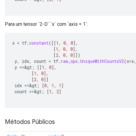
Para um tensor `2-D` `x` com `axis = 1`:
x
=
tf
.
constant
(
[[
1
,
0
,
0
]
,
[
1
,
0
,
0
]
,
[
2
,
0
,
0
]]
)
y
,
idx
,
count
=
tf
.
raw_ops
.
UniqueWithCountsV2
(
x
=
x
y
==
&
gt
;
[[
1
,
0
]
,
[
1
,
0
]
,
[
2
,
0
]]
idx
==
&
gt
;
[
0
,
1
,
1
]
count
==
&
gt
;
[
1
,
2
]
Métodos Públicos