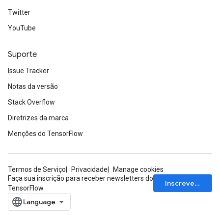
Twitter
YouTube
radAndCsrInput
gradMomentumAndCsrInput
Suporte
AndCsrInput
dCsrInput
Issue Tracker
ndCsrInput
Notas da versão
Stack Overflow
Diretrizes da marca
Menções do TensorFlow
Termos de Serviço
Privacidade
Manage cookies
Faça sua inscrição para receber newsletters do
Inscrever-se
TensorFlow