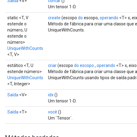
Saída
<V>
contar
()
Um tensor 1-D.
static <T, V
create
(escopo
do
escopo,
operando
<T> x, ei
estende o
Método de fábrica para criar uma classe que
número, U
UniqueWithCounts.
estende o
número>
UniqueWithCounts
<T, V>
estático <T, U
criar
(escopo
do escopo
,
operando
<T> x, eix
estende número>
Método de fábrica para criar uma classe que
UniqueWithCounts
UniqueWithCounts usando tipos de saída padr
<T, Integer>
Saída
<V>
idx
()
Um tensor 1-D.
Saída
<T>
você
()
Um `Tensor`.