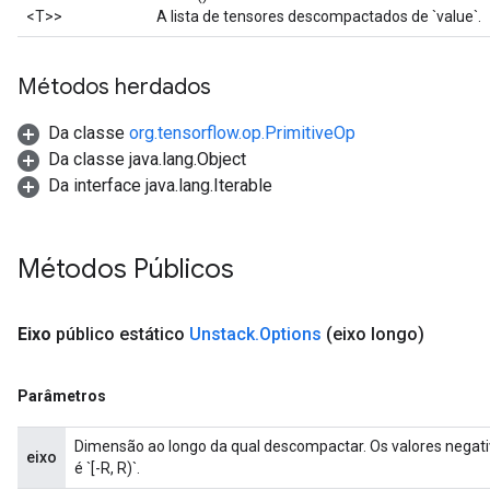
<T>>
A lista de tensores descompactados de `value`.
Métodos herdados
Da classe
org.tensorflow.op.PrimitiveOp
Da classe java.lang.Object
Da interface java.lang.Iterable
Métodos Públicos
Eixo
público estático
Unstack
.
Options
(eixo longo)
Parâmetros
Dimensão ao longo da qual descompactar. Os valores negativ
eixo
é `[-R, R)`.