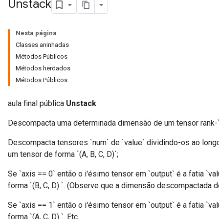
Unstack
Nesta página
Classes aninhadas
Métodos Públicos
Métodos herdados
Métodos Públicos
aula final pública
Unstack
Descompacta uma determinada dimensão de um tensor rank-`R
Descompacta tensores `num` de `value` dividindo-os ao long
um tensor de forma `(A, B, C, D)`;
Se `axis == 0` então o i'ésimo tensor em `output` é a fatia `value[
forma `(B, C, D) `. (Observe que a dimensão descompactada des
Se `axis == 1` então o i'ésimo tensor em `output` é a fatia `value[
forma `(A, C, D) `. Etc.