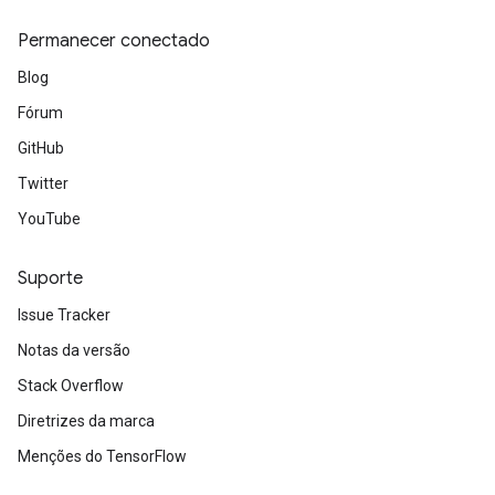
Permanecer conectado
Blog
Fórum
GitHub
Twitter
YouTube
radAndCsrInput
gradMomentumAndCsrInput
Suporte
AndCsrInput
dCsrInput
Issue Tracker
ndCsrInput
Notas da versão
Stack Overflow
Diretrizes da marca
Menções do TensorFlow