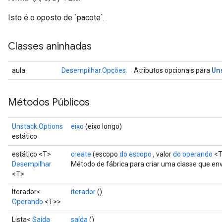
Isto é o oposto de `pacote`.
Classes aninhadas
Un
aula
Desempilhar.Opções
Atributos opcionais para
Métodos Públicos
Unstack.Options
eixo
(eixo longo)
estático
estático <T>
create
(escopo
do escopo
, valor
do operando
<T
Desempilhar
Método de fábrica para criar uma classe que e
<T>
Iterador<
iterador
()
Operando
<T>>
Lista<
Saída
saída
()