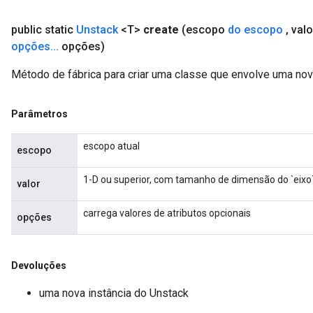
public static
Unstack
<T>
create
(escopo
do escopo
,
val
opções
.
.
.
opções)
Método de fábrica para criar uma classe que envolve uma no
Parâmetros
escopo atual
escopo
1-D ou superior, com tamanho de dimensão do `eixo` 
valor
carrega valores de atributos opcionais
opções
Devoluções
uma nova instância do Unstack