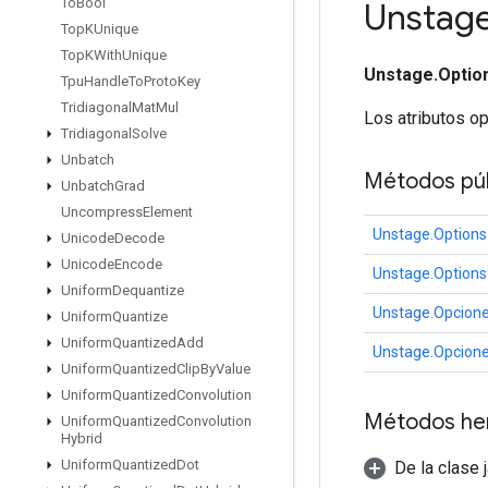
To
Bool
Unstag
Top
KUnique
Top
KWith
Unique
Unstage.Optio
Tpu
Handle
To
Proto
Key
Tridiagonal
Mat
Mul
Los atributos o
Tridiagonal
Solve
Unbatch
Métodos púb
Unbatch
Grad
Uncompress
Element
Unstage.Options
Unicode
Decode
Unicode
Encode
Unstage.Options
Uniform
Dequantize
Unstage.Opcion
Uniform
Quantize
Uniform
Quantized
Add
Unstage.Opcion
Uniform
Quantized
Clip
By
Value
Uniform
Quantized
Convolution
Métodos he
Uniform
Quantized
Convolution
Hybrid
Uniform
Quantized
Dot
De la clase 