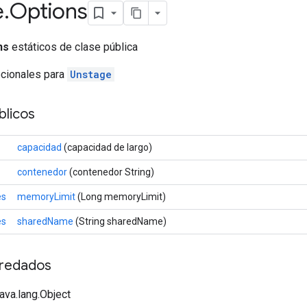
e
.
Options
ns
estáticos de clase pública
pcionales para
Unstage
licos
capacidad
(capacidad de largo)
contenedor
(contenedor String)
es
memoryLimit
(Long memoryLimit)
es
sharedName
(String sharedName)
redados
java.lang.Object