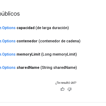
públicos
e
.
Options
capacidad
(de larga duración)
e
.
Options
contenedor
(contenedor de cadena)
e
.
Options
memory
Limit
(Long memory
Limit)
e
.
Options
shared
Name
(String shared
Name)
¿Te resultó útil?