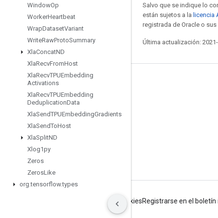
Salvo que se indique lo con
Window
Op
están sujetos a la
licencia
Worker
Heartbeat
registrada de Oracle o sus 
Wrap
Dataset
Variant
Write
Raw
Proto
Summary
Última actualización: 2021
Xla
Concat
ND
Xla
Recv
From
Host
Xla
Recv
TPUEmbedding
Mantente conectado
Activations
Xla
Recv
TPUEmbedding
Blog
Deduplication
Data
Foro
Xla
Send
TPUEmbedding
Gradients
Xla
Send
To
Host
GitHub
Xla
Split
ND
Twitter
Xlog1py
YouTube
Zeros
Zeros
Like
org
.
tensorflow
.
types
Condiciones
Privacidad
Manage cookies
Registrarse en el boletí