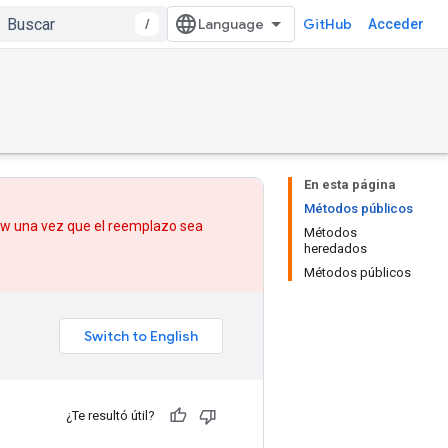
/
GitHub
Acceder
En esta página
Métodos públicos
low una vez que
el reemplazo
sea
Métodos
heredados
Métodos públicos
¿Te resultó útil?