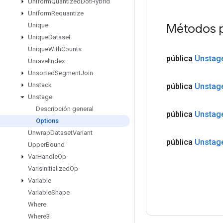
Uniform
Quantized
Dot
Hybrid
Uniform
Requantize
Métodos 
Unique
Unique
Dataset
Unique
With
Counts
pública
Unstag
Unravel
Index
Unsorted
Segment
Join
Unstack
pública
Unstag
Unstage
Descripción general
pública
Unstag
Options
Unwrap
Dataset
Variant
pública
Unstag
Upper
Bound
Var
Handle
Op
Var
Is
Initialized
Op
Variable
Variable
Shape
Where
Where3