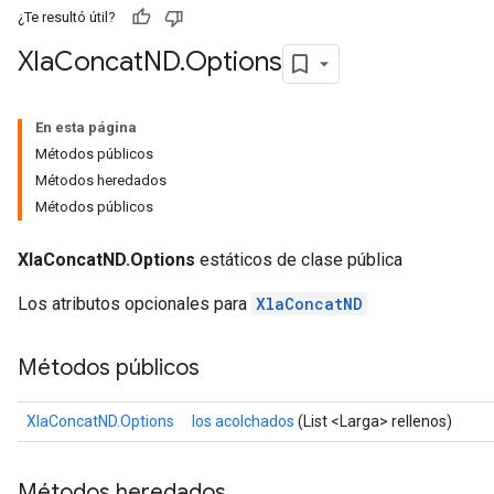
¿Te resultó útil?
Xla
Concat
ND
.
Options
En esta página
Métodos públicos
Métodos heredados
Métodos públicos
XlaConcatND.Options
estáticos de clase pública
Los atributos opcionales para
XlaConcatND
Métodos públicos
XlaConcatND.Options
los acolchados
(List <Larga> rellenos)
Métodos heredados