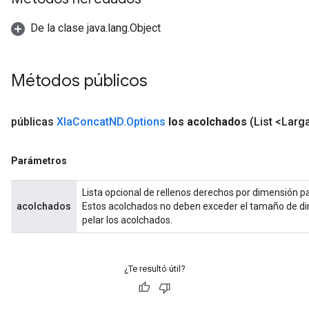
De la clase java.lang.Object
Métodos públicos
públicas
Xla
Concat
ND
.
Options
los acolchados
(List <Larg
Parámetros
Lista opcional de rellenos derechos por dimensión pa
acolchados
Estos acolchados no deben exceder el tamaño de d
pelar los acolchados.
¿Te resultó útil?