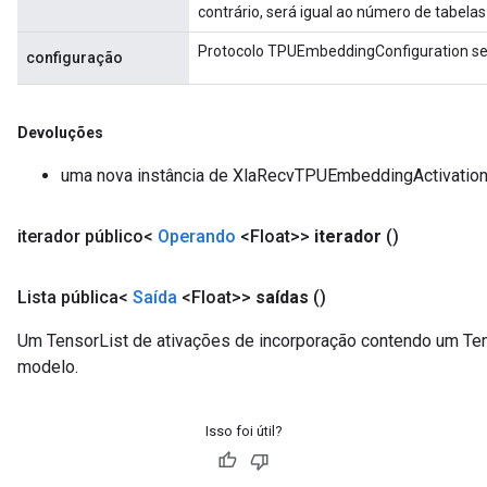
contrário, será igual ao número de tabela
Protocolo TPUEmbeddingConfiguration ser
configuração
Devoluções
uma nova instância de XlaRecvTPUEmbeddingActivatio
iterador público<
Operando
<Float>>
iterador
()
Lista pública<
Saída
<Float>>
saídas
()
Um TensorList de ativações de incorporação contendo um Ten
modelo.
Isso foi útil?