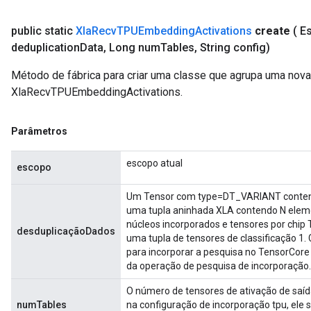
public static
Xla
Recv
TPUEmbedding
Activations
create
( 
deduplication
Data
,
Long num
Tables
,
String config)
Método de fábrica para criar uma classe que agrupa uma nov
XlaRecvTPUEmbeddingActivations.
Parâmetros
escopo atual
escopo
Um Tensor com type=DT_VARIANT contendo
uma tupla aninhada XLA contendo N eleme
núcleos incorporados e tensores por chip
desduplicaçãoDados
uma tupla de tensores de classificação 1
para incorporar a pesquisa no TensorCore
da operação de pesquisa de incorporação.
O número de tensores de ativação de saída
numTables
na configuração de incorporação tpu, ele 