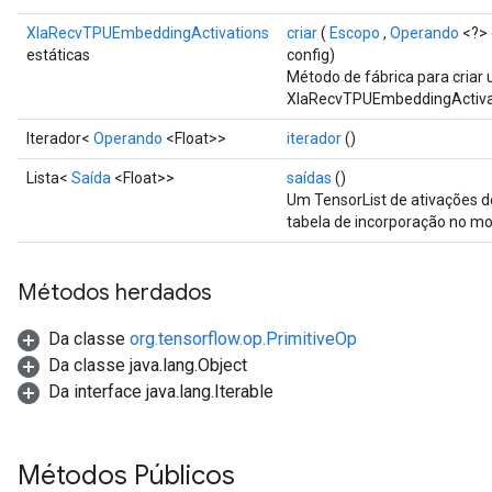
XlaRecvTPUEmbeddingActivations
criar
(
Escopo
,
Operando
<?> 
estáticas
config)
Método de fábrica para cria
XlaRecvTPUEmbeddingActiva
Iterador<
Operando
<Float>>
iterador
()
Lista<
Saída
<Float>>
saídas
()
Um TensorList de ativações 
tabela de incorporação no mo
Métodos herdados
Da classe
org.tensorflow.op.PrimitiveOp
Da classe java.lang.Object
Da interface java.lang.Iterable
Métodos Públicos