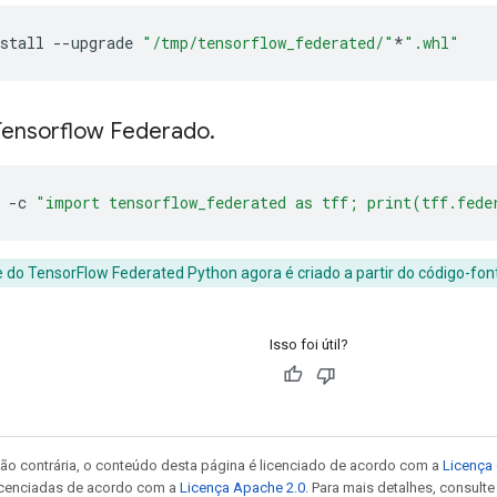
stall 
--
upgrade 
"/tmp/tensorflow_federated/"
*
".whl"
Tensorflow Federado
.
 
-
c 
"import tensorflow_federated as tff; print(tff.fed
do TensorFlow Federated Python agora é criado a partir do código-font
Isso foi útil?
ão contrária, o conteúdo desta página é licenciado de acordo com a
Licença 
icenciadas de acordo com a
Licença Apache 2.0
. Para mais detalhes, consult