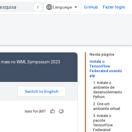
/
GitHub
Fazer login
Nesta página
Instale o
to mais no WiML Symposium 2023
TensorFlow
Federated usando
pip
1. Instale o
ambiente de
desenvolvimento
Python.
2. Crie um
ambiente virtual.
Isso foi útil?
3. Instale o
pacote
TensorFlow
Federated