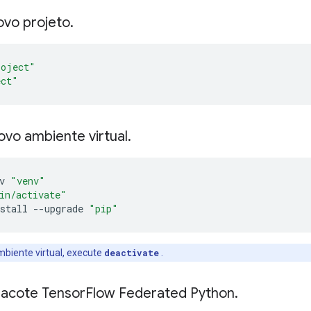
ovo projeto
.
roject"
ect"
vo ambiente virtual
.
v 
"venv"
in/activate"
stall 
--
upgrade 
"pip"
mbiente virtual, execute
deactivate
.
pacote Tensor
Flow Federated Python
.