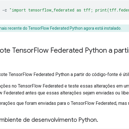
 
-
c 
"import tensorflow_federated as tff; print(tff.fed
mais recente do TensorFlow Federated Python agora está instalado.
cote Tensor
Flow Federated Python a parti
cote TensorFlow Federated Python a partir do código-fonte é úti
rações no TensorFlow Federated e teste essas alterações em u
w Federated antes que essas alterações sejam enviadas ou libe
erações que foram enviadas para o TensorFlow Federated, mas n
ambiente de desenvolvimento Python
.