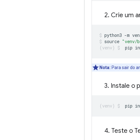
2
.
Crie um am
python3 
-
m ven
source 
"venv/b
pip in
Nota:
Para sair do a
3
.
Instale o 
pip in
4
.
Teste o T