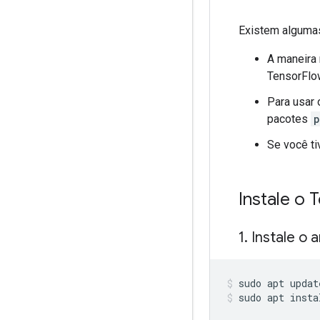
Existem algumas
A maneira 
TensorFlo
Para usar
pacotes
p
Se você ti
Instale o 
1
.
Instale o 
sudo apt updat
sudo apt insta