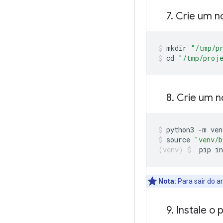
7
.
Crie um n
mkdir 
"/tmp/p
cd 
"/tmp/proj
8
.
Crie um no
python3 
-
m ven
source 
"venv/b
pip in
Nota:
Para sair do a
9
.
Instale o 