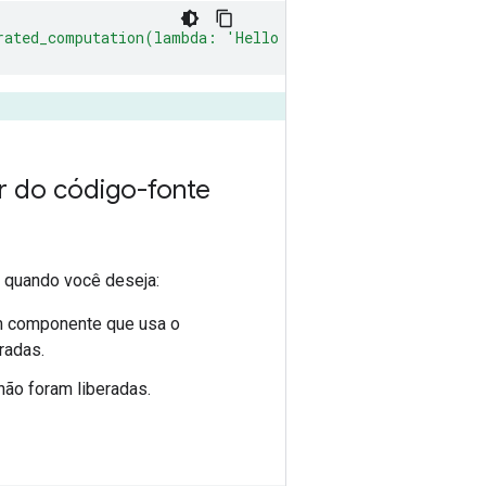
erated_computation(lambda: 'Hello World')())"
r do código-fonte
l quando você deseja:
m componente que usa o
radas.
ão foram liberadas.