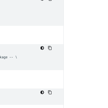
kage 
--
\