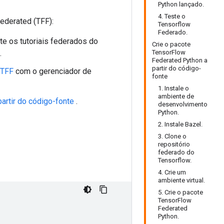
Python lançado.
4. Teste o
ederated (TFF):
Tensorflow
Federado.
te os tutoriais federados do
Crie o pacote
.
TensorFlow
Federated Python a
partir do código-
 TFF
com o gerenciador de
fonte
1. Instale o
ambiente de
partir do código-fonte
.
desenvolvimento
Python.
2. Instale Bazel.
3. Clone o
repositório
federado do
Tensorflow.
4. Crie um
ambiente virtual.
5. Crie o pacote
TensorFlow
Federated
Python.