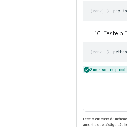
pip in
10
.
Teste o 
python
Sucesso:
um pacote 
Exceto em caso de indicaç
amostras de código são l