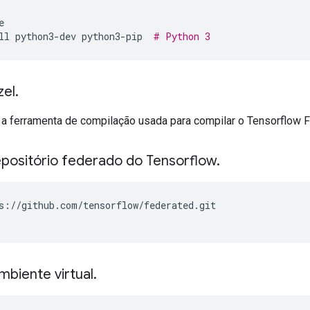
e
ll python3
-
dev python3
-
pip  
# Python 3
zel
.
 a ferramenta de compilação usada para compilar o Tensorflow 
positório federado do Tensorflow
.
s
://
github
.
com
/
tensorflow
/
federated
.
git
biente virtual
.