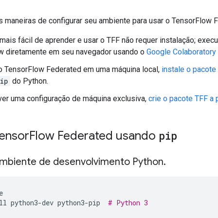
 maneiras de configurar seu ambiente para usar o TensorFlow F
mais fácil de aprender e usar o TFF não requer instalação; execu
w diretamente em seu navegador usando o
Google Colaboratory
 o TensorFlow Federated em uma máquina local,
instale o pacote
ip
do Python.
ver uma configuração de máquina exclusiva,
crie o pacote TFF a 
Tensor
Flow Federated usando
pip
ambiente de desenvolvimento Python
.
e
ll python3
-
dev python3
-
pip  
# Python 3