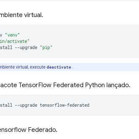
biente virtual
.
v 
"venv"
in/activate"
stall 
--
upgrade 
"pip"
mbiente virtual, execute
deactivate
.
pacote Tensor
Flow Federated Python lançado
.
stall 
--
upgrade tensorflow
-
federated
ensorflow Federado
.