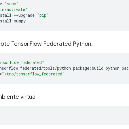
v 
"venv"
in/activate"
stall 
--
upgrade 
"pip"
nstall numpy
cote Tensor
Flow Federated Python
.
nsorflow_federated"
nsorflow_federated
/
tools
/
python_package
:
build_python_pac
=
"/tmp/tensorflow_federated"
biente virtual