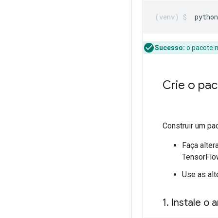
python
Sucesso:
o pacote 
Crie o pa
Construir um pa
Faça alte
TensorFlo
Use as alt
1
.
Instale o 