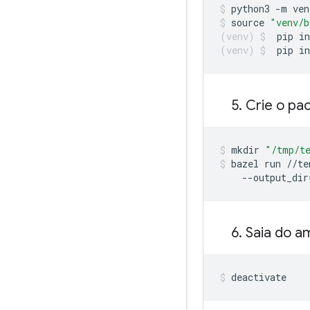
python3 
-
m ven
source 
"venv/b
pip in
pip i
5
.
Crie o pa
mkdir 
"/tmp/te
bazel run 
//
te
--
output_dir
6
.
Saia do am
deactivate