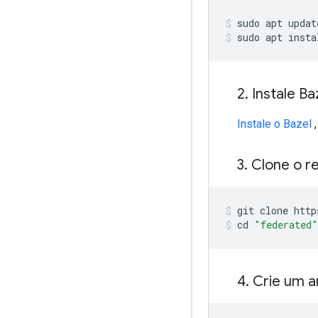
sudo apt updat
sudo apt insta
2
.
Instale Ba
Instale o Bazel
,
3
.
Clone o re
git clone http
cd 
"federated"
4
.
Crie um am