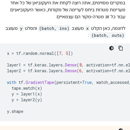
במקרים מסוימים, אתה רוצה לקחת את היעקוביאן של כל אחד
מערימת מטרות ביחס לערימה של מקורות, כאשר היעקוביאנים
עבור כל זוג מטרה-מקור הם עצמאיים.
לדוגמה, כאן הקלט
x
מעוצב
(batch, ins)
והפלט
y
מעוצב
:
(batch, outs)
x 
=
 tf
.
random
.
normal
([
7
,
5
])
layer1 
=
 tf
.
keras
.
layers
.
Dense
(
8
,
 activation
=
tf
.
nn
.
e
layer2 
=
 tf
.
keras
.
layers
.
Dense
(
6
,
 activation
=
tf
.
nn
.
e
with
 tf
.
GradientTape
(
persistent
=
True
,
 watch_accessed
  tape
.
watch
(
x
)
  y 
=
 layer1
(
x
)
  y 
=
 layer2
(
y
)
y
.
shape