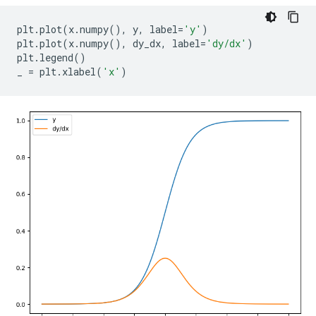
plt
.
plot
(
x
.
numpy
(),
 y
,
 label
=
'y'
)
plt
.
plot
(
x
.
numpy
(),
 dy_dx
,
 label
=
'dy/dx'
)
plt
.
legend
()
_ 
=
 plt
.
xlabel
(
'x'
)