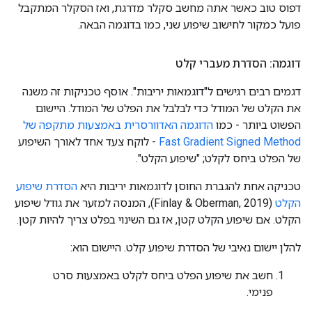
דפוס טוב כאשר אתה מחשב סקלר מדרגת, ואז הסקלר המתקבל
פועל כמקור לחישוב שיפוע שני, כמו בדוגמה הבאה.
דוגמה: הסדרת מעברי קלט
דגמים רבים רגישים ל"דוגמאות יריבות". אוסף טכניקות זה משנה
את הקלט של המודל כדי לבלבל את הפלט של המודל. היישום
הפשוט ביותר - כמו
הדוגמה האדוורסרית באמצעות מתקפה של
Fast Gradient Signed Method
- לוקח צעד אחד לאורך השיפוע
של הפלט ביחס לקלט; "שיפוע הקלט".
טכניקה אחת להגברת החוסן לדוגמאות יריבות היא
הסדרת שיפוע
הקלט
(Finlay & Oberman, 2019), המנסה למזער את גודל שיפוע
הקלט. אם שיפוע הקלט קטן, אז גם השינוי בפלט צריך להיות קטן.
להלן יישום נאיבי של הסדרת שיפוע קלט. היישום הוא:
חשב את שיפוע הפלט ביחס לקלט באמצעות סרט
פנימי.