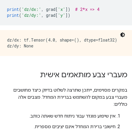
print
(
'dz/dx:'
,
 grad
[
'x'
])
# 2*x => 4
print
(
'dz/dy:'
,
 grad
[
'y'
])
dz/dx: tf.Tensor(4.0, shape=(), dtype=float32)

מעברי צבע מותאמים אישית
במקרים מסוימים, ייתכן שתרצה לשלוט בדיוק כיצד מחושבים
מעברי צבע במקום להשתמש בברירת המחדל. מצבים אלה
כוללים:
אין שיפוע מוגדר עבור ניתוח חדש שאתה כותב.
חישובי ברירת המחדל אינם יציבים מספרית.