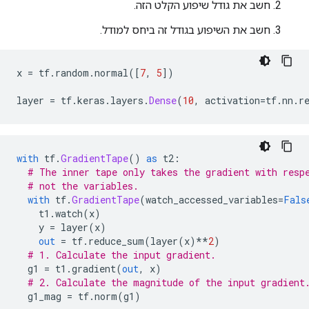
חשב את גודל שיפוע הקלט הזה.
חשב את השיפוע בגודל זה ביחס למודל.
x 
=
 tf
.
random
.
normal
([
7
,
5
])
layer 
=
 tf
.
keras
.
layers
.
Dense
(
10
,
 activation
=
tf
.
nn
.
r
with
 tf
.
GradientTape
()
as
 t2
:
# The inner tape only takes the gradient with resp
# not the variables.
with
 tf
.
GradientTape
(
watch_accessed_variables
=
Fals
    t1
.
watch
(
x
)
    y 
=
 layer
(
x
)
out
=
 tf
.
reduce_sum
(
layer
(
x
)**
2
)
# 1. Calculate the input gradient.
  g1 
=
 t1
.
gradient
(
out
,
 x
)
# 2. Calculate the magnitude of the input gradient
  g1_mag 
=
 tf
.
norm
(
g1
)