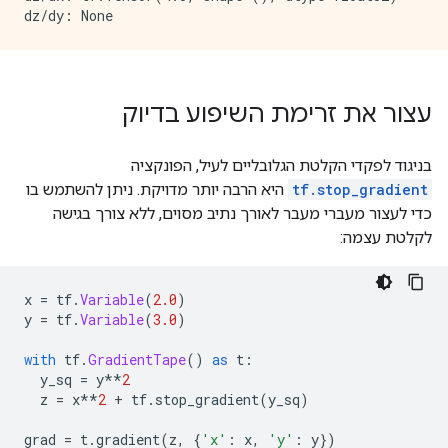
עצור את זרימת השיפוע בדיוק
בניגוד לפקדי הקלטת הגלובליים לעיל, הפונקציה
tf.stop_gradient
היא הרבה יותר מדויקת. ניתן להשתמש בו
כדי לעצור מעברי מעבר לאורך נתיב מסוים, ללא צורך בגישה
לקלטת עצמה:
x 
=
 tf
.
Variable
(
2.0
)
y 
=
 tf
.
Variable
(
3.0
)
with
 tf
.
GradientTape
()
as
 t
:
  y_sq 
=
 y
**
2
  z 
=
 x
**
2
+
 tf
.
stop_gradient
(
y_sq
)
grad 
=
 t
.
gradient
(
z
,
{
'x'
:
 x
,
'y'
:
 y
})