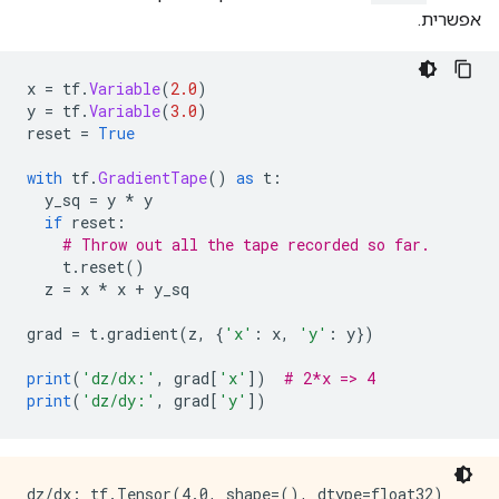
אפשרית.
x 
=
 tf
.
Variable
(
2.0
)
y 
=
 tf
.
Variable
(
3.0
)
reset 
=
True
with
 tf
.
GradientTape
()
as
 t
:
  y_sq 
=
 y 
*
 y
if
 reset
:
# Throw out all the tape recorded so far.
    t
.
reset
()
  z 
=
 x 
*
 x 
+
 y_sq
grad 
=
 t
.
gradient
(
z
,
{
'x'
:
 x
,
'y'
:
 y
})
print
(
'dz/dx:'
,
 grad
[
'x'
])
# 2*x => 4
print
(
'dz/dy:'
,
 grad
[
'y'
])
dz/dx: tf.Tensor(4.0, shape=(), dtype=float32)
