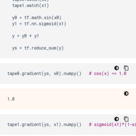
  tape1
.
watch
(
x1
)
  y0 
=
 tf
.
math
.
sin
(
x0
)
  y1 
=
 tf
.
nn
.
sigmoid
(
x1
)
  y 
=
 y0 
+
 y1
  ys 
=
 tf
.
reduce_sum
(
y
)
tape0
.
gradient
(
ys
,
 x0
).
numpy
()
# cos(x) => 1.0
tape1
.
gradient
(
ys
,
 x1
).
numpy
()
# sigmoid(x1)*(1-s