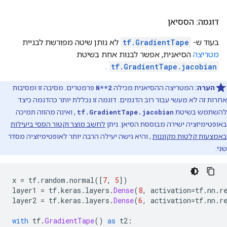
דוגמה: הססיאן
בעוד ש-
tf.GradientTape
לא נותן שיטה מפורשת לבניית
מטריצה
הסיאנית, אפשר לבנות אחת בשיטת
.
tf.GradientTape.jacobian
הערה:
המטריצה ​​ההסיאנית מכילה
N**2
פרמטרים. מסיבה זו ומסיבות
אחרות זה לא מעשי עבור רוב הדגמים. דוגמה זו נכללת יותר כהדגמה כיצד
להשתמש בשיטת
tf.GradientTape.jacobian
, ואינה מהווה תמיכה
באופטימיזציה ישירה מבוססת הסיאן. ניתן
לחשב מוצר וקטור הססי ביעילות
באמצעות קלטות מקוננות
, והיא גישה יעילה הרבה יותר לאופטימיזציה מסדר
שני.
x 
=
 tf
.
random
.
normal
([
7
,
5
])
layer1 
=
 tf
.
keras
.
layers
.
Dense
(
8
,
 activation
=
tf
.
nn
.
r
layer2 
=
 tf
.
keras
.
layers
.
Dense
(
6
,
 activation
=
tf
.
nn
.
r
with
 tf
.
GradientTape
()
as
 t2
: