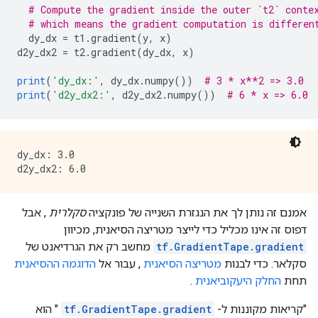
# Compute the gradient inside the outer `t2` conte
# which means the gradient computation is differen
  dy_dx 
=
 t1
.
gradient
(
y
,
 x
)
d2y_dx2 
=
 t2
.
gradient
(
dy_dx
,
 x
)
print
(
'dy_dx:'
,
 dy_dx
.
numpy
())
# 3 * x**2 => 3.0
print
(
'd2y_dx2:'
,
 d2y_dx2
.
numpy
())
# 6 * x => 6.0
dy_dx: 3.0

אמנם זה נותן לך את הנגזרת השנייה של פונקציה
סקלרית
, אבל
דפוס זה אינו מכליל כדי לייצר מטריצה ​​הסיאנית, מכיוון
tf.GradientTape.gradient
מחשב רק את הגרדיאנט של
סקלאר. כדי לבנות
מטריצה ​​הסיאנית
, עבור אל
הדוגמה ההסיאנית
תחת
החלק היעקוביאנית
.
"קריאות מקוננות ל-
tf.GradientTape.gradient
" הוא