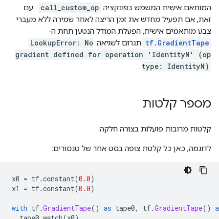
המותאם אישית המשמש בפונקציה
call_custom_op
. עם
זאת, אם תפעיל מחדש את זמן הריצה לאחר שמירה ללא מעברי
צבע מותאמים אישית, הפעלת המודל הנטען תחת ה-
tf.GradientTape
תגרום לשגיאה:
LookupError: No
gradient defined for operation 'IdentityN' (op
.
type: IdentityN)
מספר קלטות
קלטות מרובות פועלות בצורה חלקה.
לדוגמה, כאן כל קלטת צופה בסט אחר של טנסורים:
x0 
=
 tf
.
constant
(
0.0
)
x1 
=
 tf
.
constant
(
0.0
)
with
 tf
.
GradientTape
()
as
 tape0
,
 tf
.
GradientTape
()
a
  tape0
.
watch
(
x0
)