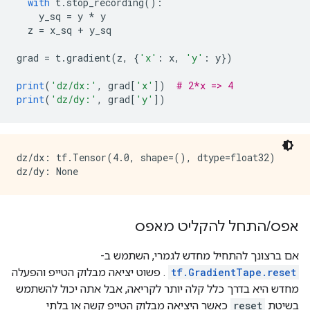
with
 t
.
stop_recording
():
    y_sq 
=
 y 
*
 y
  z 
=
 x_sq 
+
 y_sq
grad 
=
 t
.
gradient
(
z
,
{
'x'
:
 x
,
'y'
:
 y
})
print
(
'dz/dx:'
,
 grad
[
'x'
])
# 2*x => 4
print
(
'dz/dy:'
,
 grad
[
'y'
])
dz/dx: tf.Tensor(4.0, shape=(), dtype=float32)

אפס
/
התחל להקליט מאפס
אם ברצונך להתחיל מחדש לגמרי, השתמש ב-
tf.GradientTape.reset
. פשוט יציאה מבלוק הטייפ והפעלה
מחדש היא בדרך כלל קלה יותר לקריאה, אבל אתה יכול להשתמש
בשיטת
reset
כאשר היציאה מבלוק הטייפ קשה או בלתי