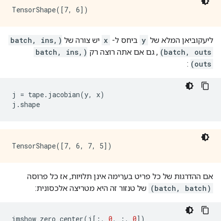
ליעקוביאן המלא של
y
ביחס ל-
x
יש צורה של
(batch, ins,
batch, outs)
, גם אם אתה רוצה רק
(batch, ins,
:
outs)
j 
=
 tape
.
jacobian
(
y
,
 x
)
j
.
shape
אם ההדרגות של כל פריט בערימה אינן תלויות, אז כל פרוסה
(batch, batch)
של טנזור זה היא מטריצה ​​אלכסונית:
imshow_zero_center
(
j
[:,
0
,
:,
0
])