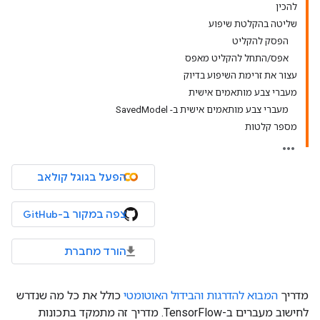
להכין
שליטה בהקלטת שיפוע
הפסק להקליט
אפס/התחל להקליט מאפס
עצור את זרימת השיפוע בדיוק
מעברי צבע מותאמים אישית
מעברי צבע מותאמים אישית ב- SavedModel
מספר קלטות
הפעל בגוגל קולאב
צפה במקור ב-GitHub
הורד מחברת
מדריך
המבוא להדרגות והבידול האוטומטי
כולל את כל מה שנדרש
לחישוב מעברים ב-TensorFlow. מדריך זה מתמקד בתכונות