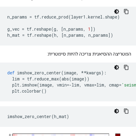
n_params 
=
 tf
.
reduce_prod
(
layer1
.
kernel
.
shape
)
g_vec 
=
 tf
.
reshape
(
g
,
[
n_params
,
1
])
h_mat 
=
 tf
.
reshape
(
h
,
[
n_params
,
 n_params
])
המטריצה ​​ההסיאנית צריכה להיות סימטרית:
def
 imshow_zero_center
(
image
,
**
kwargs
):
  lim 
=
 tf
.
reduce_max
(
abs
(
image
))
  plt
.
imshow
(
image
,
 vmin
=-
lim
,
 vmax
=
lim
,
 cmap
=
'seis
  plt
.
colorbar
()
imshow_zero_center
(
h_mat
)