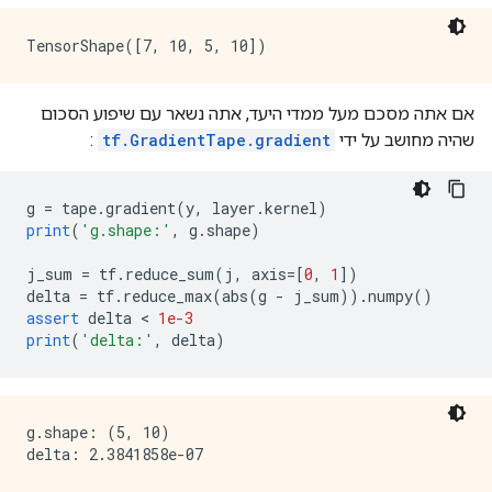
אם אתה מסכם מעל ממדי היעד, אתה נשאר עם שיפוע הסכום
שהיה מחושב על ידי
tf.GradientTape.gradient
:
g 
=
 tape
.
gradient
(
y
,
 layer
.
kernel
)
print
(
'g.shape:'
,
 g
.
shape
)
j_sum 
=
 tf
.
reduce_sum
(
j
,
 axis
=[
0
,
1
])
delta 
=
 tf
.
reduce_max
(
abs
(
g 
-
 j_sum
)).
numpy
()
assert
 delta 
<
1e-3
print
(
'delta:'
,
 delta
)
g.shape: (5, 10)
