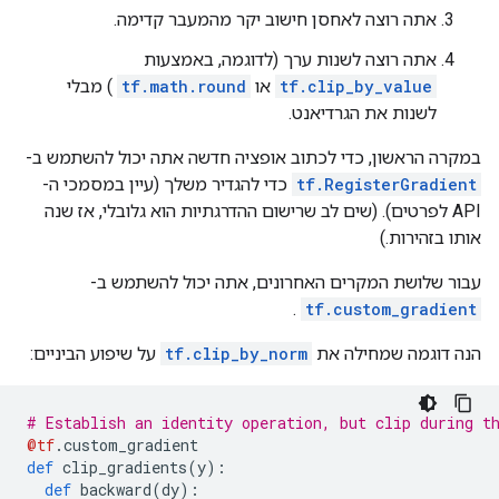
אתה רוצה לאחסן חישוב יקר מהמעבר קדימה.
אתה רוצה לשנות ערך (לדוגמה, באמצעות
tf.clip_by_value
או
tf.math.round
) מבלי
לשנות את הגרדיאנט.
במקרה הראשון, כדי לכתוב אופציה חדשה אתה יכול להשתמש ב-
tf.RegisterGradient
כדי להגדיר משלך (עיין במסמכי ה-
API לפרטים). (שים לב שרישום ההדרגתיות הוא גלובלי, אז שנה
אותו בזהירות.)
עבור שלושת המקרים האחרונים, אתה יכול להשתמש ב-
.
tf.custom_gradient
הנה דוגמה שמחילה את
tf.clip_by_norm
על שיפוע הביניים:
# Establish an identity operation, but clip during t
@tf
.
custom_gradient
def
 clip_gradients
(
y
):
def
 backward
(
dy
):