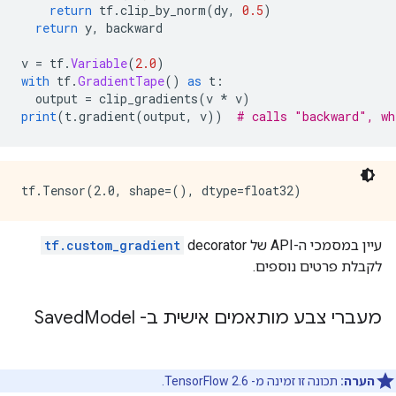
return
 tf
.
clip_by_norm
(
dy
,
0.5
)
return
 y
,
 backward
v 
=
 tf
.
Variable
(
2.0
)
with
 tf
.
GradientTape
()
as
 t
:
  output 
=
 clip_gradients
(
v 
*
 v
)
print
(
t
.
gradient
(
output
,
 v
))
# calls "backward", wh
עיין במסמכי ה-API של
decorator
tf.custom_gradient
לקבלת פרטים נוספים.
מעברי צבע מותאמים אישית ב- Saved
Model
הערה:
תכונה זו זמינה מ- TensorFlow 2.6.