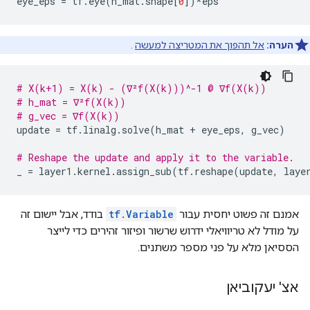
eye_eps 
=
 tf
.
eye
(
h_mat
.
shape
[
0
])*
eps
הערה:
אל תהפוך את המטריצה ​​למעשה
.
# X(k+1) = X(k) - (∇²f(X(k)))^-1 @ ∇f(X(k))
# h_mat = ∇²f(X(k))
# g_vec = ∇f(X(k))
update 
=
 tf
.
linalg
.
solve
(
h_mat 
+
 eye_eps
,
 g_vec
)
# Reshape the update and apply it to the variable.
_ 
=
 layer1
.
kernel
.
assign_sub
(
tf
.
reshape
(
update
,
 laye
אמנם זה פשוט יחסית עבור
tf.Variable
בודד, אבל יישום זה
על מודל לא טריוויאלי ידרוש שרשור ופיזור זהירים כדי לייצר
הססיאן מלא על פני מספר משתנים.
אצ' יעקוביאן