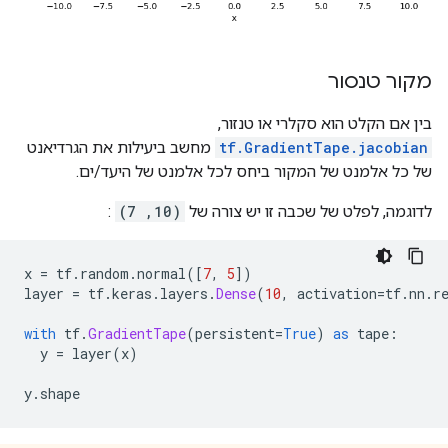
מקור טנסור
בין אם הקלט הוא סקלרי או טנזור,
tf.GradientTape.jacobian
מחשב ביעילות את הגרדיאנט
של כל אלמנט של המקור ביחס לכל אלמנט של היעד/ים.
לדוגמה, לפלט של שכבה זו יש צורה של
(10, 7)
:
x 
=
 tf
.
random
.
normal
([
7
,
5
])
layer 
=
 tf
.
keras
.
layers
.
Dense
(
10
,
 activation
=
tf
.
nn
.
r
with
 tf
.
GradientTape
(
persistent
=
True
)
as
 tape
:
  y 
=
 layer
(
x
)
y
.
shape