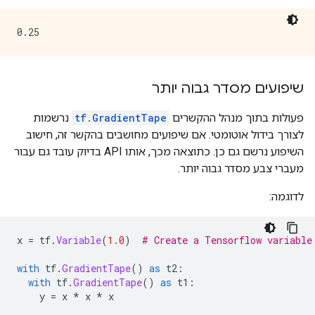
שיפועים מסדר גבוה יותר
פעולות בתוך מנהל ההקשרים
tf.GradientTape
נרשמות
לצורך בידול אוטומטי. אם שיפועים מחושבים בהקשר זה, חישוב
השיפוע נרשם גם כן. כתוצאה מכך, אותו API בדיוק עובד גם עבור
מעברי צבע מסדר גבוה יותר.
לדוגמה:
x 
=
 tf
.
Variable
(
1.0
)
# Create a Tensorflow variable
with
 tf
.
GradientTape
()
as
 t2
:
with
 tf
.
GradientTape
()
as
 t1
:
    y 
=
 x 
*
 x 
*
 x