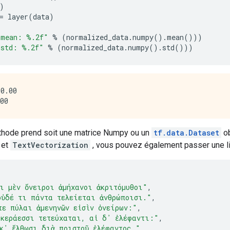
)
=
 layer
(
data
)
 mean: %.2f"
%
(
normalized_data
.
numpy
().
mean
()))
 std: %.2f"
%
(
normalized_data
.
numpy
().
std
()))
0.00

hode prend soit une matrice Numpy ou un
tf.data.Dataset
ob
et
TextVectorization
, vous pouvez également passer une li
οι μὲν ὄνειροι ἀμήχανοι ἀκριτόμυθοι"
,
οὐδέ τι πάντα τελείεται ἀνθρώποισι."
,
τε πύλαι ἀμενηνῶν εἰσὶν ὀνείρων:"
,
 κεράεσσι τετεύχαται, αἱ δ᾽ ἐλέφαντι:"
,
 κ᾽ ἔλθωσι διὰ πριστοῦ ἐλέφαντος,"
,