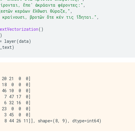
αίρονται, ἔπε᾽ ἀκράαντα φέροντες:"
,
ξεστῶν κεράων ἔλθωσι θύραζε,"
,
α κραίνουσι, βροτῶν ὅτε κέν τις ἴδηται."
,
extVectorization
()
)
=
 layer
(
data
)
_text
)
 20 21  0  0]

 18  0  0  0]

 46 10  0  0]

  7 47 17  0]

  6 32 16  0]

 23  0  0  0]

  3 45  0  0]
