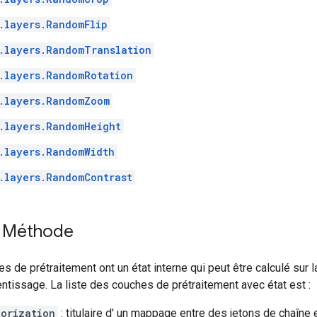
.layers.RandomFlip
.layers.RandomTranslation
.layers.RandomRotation
.layers.RandomZoom
.layers.RandomHeight
.layers.RandomWidth
.layers.RandomContrast
Méthode
s de prétraitement ont un état interne qui peut être calculé sur l
tissage. La liste des couches de prétraitement avec état est :
orization
: titulaire d' un mappage entre des jetons de chaîne 