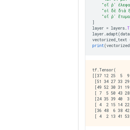
"οἵ ῥ᾽ ἐλεφ
"οἱ δὲ διὰ 
"οἵ ῥ᾽ ἔτυμ
]
layer 
=
 layers
.
T
layer
.
adapt
(
data
vectorized_text 
print
(
vectorized
tf.Tensor(

[[37 12 25  5  9
 [51 34 27 33 29
 [49 52 30 31 19
 [ 7  5 50 43 28
 [24 35 39 40  3
 [ 4  2 15 14 22
 [36 48  6 38 42