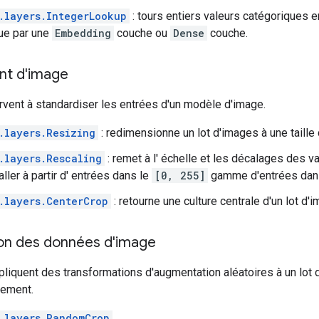
.layers.IntegerLookup
: tours entiers valeurs catégoriques 
lue par une
Embedding
couche ou
Dense
couche.
nt d'image
vent à standardiser les entrées d'un modèle d'image.
.layers.Resizing
: redimensionne un lot d'images à une taille 
.layers.Rescaling
: remet à l' échelle et les décalages des va
ller à partir d' entrées dans le
[0, 255]
gamme d'entrées dan
.layers.CenterCrop
: retourne une culture centrale d'un lot d'
on des données d'image
iquent des transformations d'augmentation aléatoires à un lot d
nement.
.layers.RandomCrop