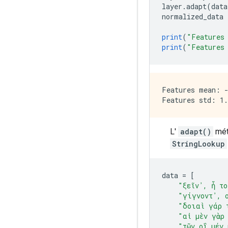
layer
.
adapt
(
data
normalized_data 
print
(
"Features
print
(
"Features
Features mean: -
L'
adapt()
mét
StringLookup
data 
=
[
"ξεῖν᾽, ἦ τ
"γίγνοντ᾽, 
"δοιαὶ γάρ 
"αἱ μὲν γὰρ
"τῶν οἳ μέν