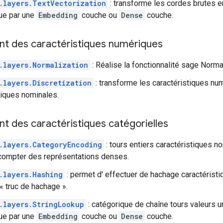
.layers.TextVectorization
: transforme les cordes brutes e
lue par une
Embedding
couche ou
Dense
couche.
nt des caractéristiques numériques
.layers.Normalization
: Réalise la fonctionnalité sage Norma
.layers.Discretization
: transforme les caractéristiques nu
tiques nominales.
t des caractéristiques catégorielles
.layers.CategoryEncoding
: tours entiers caractéristiques n
compter des représentations denses.
.layers.Hashing
: permet d' effectuer de hachage caractéristi
 truc de hachage ».
.layers.StringLookup
: catégorique de chaîne tours valeurs 
lue par une
Embedding
couche ou
Dense
couche.