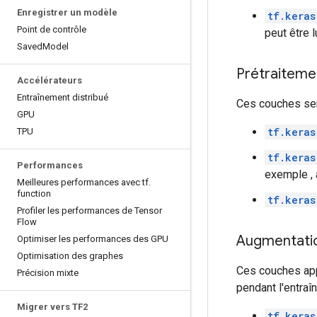
Enregistrer un modèle
tf.keras
Point de contrôle
peut être 
Saved
Model
Prétraiteme
Accélérateurs
Entraînement distribué
Ces couches ser
GPU
tf.keras
TPU
tf.keras
Performances
exemple , a
Meilleures performances avec tf
.
function
tf.keras
Profiler les performances de Tensor
Flow
Augmentati
Optimiser les performances des GPU
Optimisation des graphes
Ces couches appl
Précision mixte
pendant l'entraî
Migrer vers TF2
tf.keras