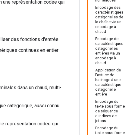
numériques
n une représentation codée qui
Encodage des
caractéristiques
catégorielles de
la chaîne via un
encodage à
chaud
liser des fonctions d'entrée.
Encodage de
caractéristiques
catégorielles
mériques continues en entier
entières via un
encodage à
chaud
Application de
l'astuce de
hachage à une
caractéristique
ominales dans un chaud, multi-
catégorielle
entière
Encodage du
que catégorique, aussi connu
texte sous forme
de séquence
d'indices de
jetons
une représentation codée qui
Encodage du
texte sous forme