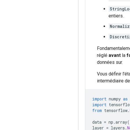
StringLo
entiers.
Normaliz
Discreti
Fondamentaleme
réglé
avant
la
f
données sur.
Vous définir l'é
intermédiaire de
import
 numpy 
as
 
import
 tensorflo
from
 tensorflow
.
data 
=
 np
.
array
(
layer 
=
 layers
.
N