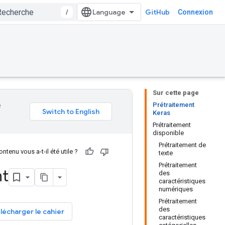
/
GitHub
Connexion
Sur cette page
Prétraitement
e
Keras
Prétraitement
disponible
Prétraitement de
ntenu vous a-t-il été utile ?
texte
Prétraitement
nt
des
caractéristiques
numériques
Prétraitement
des
lécharger le cahier
caractéristiques