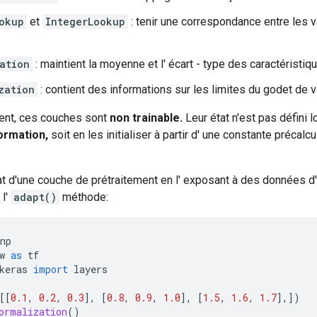
okup
et
IntegerLookup
: tenir une correspondance entre les v
ation
: maintient la moyenne et l' écart - type des caractéristiq
zation
: contient des informations sur les limites du godet de v
nt, ces couches sont
non trainable.
Leur état n'est pas défini lo
ormation,
soit en les initialiser à partir d' une constante précalc
tat d'une couche de prétraitement en l' exposant à des données d'
 l'
adapt()
méthode:
np
w 
as
 tf
keras 
import
 layers
[[
0.1
,
0.2
,
0.3
],
[
0.8
,
0.9
,
1.0
],
[
1.5
,
1.6
,
1.7
],])
ormalization
()