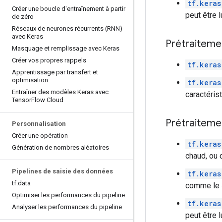
tf.keras
Créer une boucle d'entraînement à partir
peut être 
de zéro
Réseaux de neurones récurrents (RNN)
avec Keras
Prétraiteme
Masquage et remplissage avec Keras
Créer vos propres rappels
tf.keras
Apprentissage par transfert et
optimisation
tf.keras
Entraîner des modèles Keras avec
caractéris
Tensor
Flow Cloud
Prétraitemen
Personnalisation
Créer une opération
tf.keras
Génération de nombres aléatoires
chaud, ou 
Pipelines de saisie des données
tf.keras
tf
.
data
comme le «
Optimiser les performances du pipeline
tf.keras
Analyser les performances du pipeline
peut être 