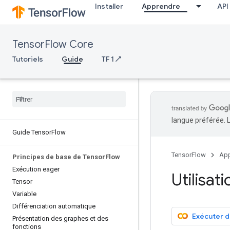
Installer
Apprendre
API
TensorFlow Core
Tutoriels
Guide
TF 1 ↗
langue préférée. 
Guide Tensor
Flow
TensorFlow
App
Principes de base de Tensor
Flow
Exécution eager
Utilisa
Tensor
Variable
Différenciation automatique
Exécuter 
Présentation des graphes et des
fonctions