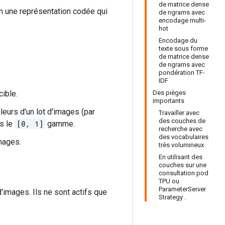
de matrice dense
en une représentation codée qui
de ngrams avec
encodage multi-
hot
Encodage du
texte sous forme
de matrice dense
de ngrams avec
pondération TF-
IDF
cible.
Des pièges
importants
leurs d'un lot d'images (par
Travailler avec
des couches de
s le
[0, 1]
gamme.
recherche avec
des vocabulaires
images.
très volumineux
En utilisant des
couches sur une
consultation pod
TPU ou
ParameterServer
'images. Ils ne sont actifs que
Strategy .