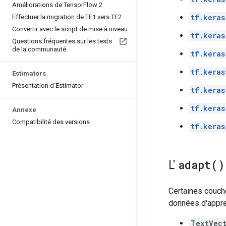
Améliorations de Tensor
Flow 2
tf.keras
Effectuer la migration de TF1 vers TF2
Convertir avec le script de mise à niveau
tf.keras
Questions fréquentes sur les tests
de la communauté
tf.keras
tf.keras
Estimators
Présentation d'Estimator
tf.keras
tf.keras
Annexe
Compatibilité des versions
tf.keras
L'
adapt(
)
Certaines couche
données d'appren
TextVect