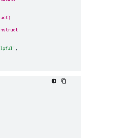
ruct)
onstruct
elpful'
,