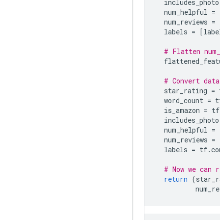
  includes_photo
  num_helpful 
=
  num_reviews 
=
  labels 
=
[
labe
# Flatten num_
  flattened_feat
# Convert data
  star_rating 
=
 
  word_count 
=
 t
  is_amazon 
=
 tf
  includes_photo
  num_helpful 
=
 
  num_reviews 
=
 
  labels 
=
 tf
.
co
# Now we can r
return
(
star_r
          num_re