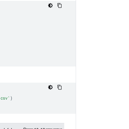
.csv'
)