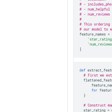
# - includes_pho
# - num_helpful 
# - num_reviews 
#
# This ordering 
# our model to e
feature_names 
=
'star_rating
'num_review
]
def
 extract_feat
# First we ext
  flattened_feat
      feature_na
for
 featur
}
# Construct ma
  star_rating 
=
 