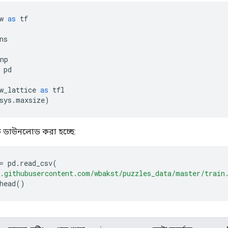
w 
as
 tf
ns
np
 pd
w_lattice 
as
 tfl
sys
.
maxsize
)
 ডাউনলোড করা হচ্ছে:
=
 pd
.
read_csv
(
.githubusercontent.com/wbakst/puzzles_data/master/train
head
()