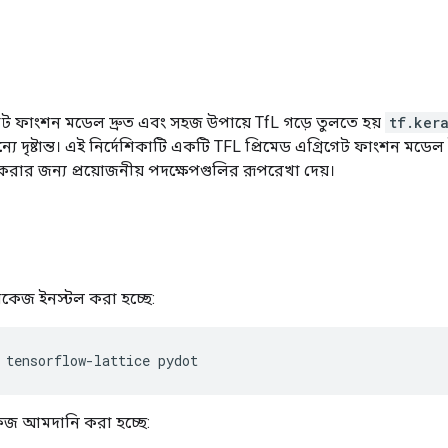
 ফাংশন মডেল দ্রুত এবং সহজ উপায়ে TfL গড়ে তুলতে হয়
tf.ker
যে দৃষ্টান্ত। এই নির্দেশিকাটি একটি TFL প্রিমেড এগ্রিগেট ফাংশন ম
া করার জন্য প্রয়োজনীয় পদক্ষেপগুলির রূপরেখা দেয়।
াকেজ ইনস্টল করা হচ্ছে:
 tensorflow
-
lattice pydot
াকেজ আমদানি করা হচ্ছে: