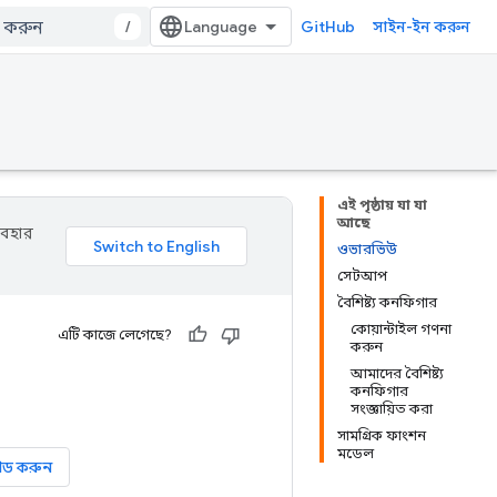
/
GitHub
সাইন-ইন করুন
এই পৃষ্ঠায় যা যা
আছে
যবহার
ওভারভিউ
সেটআপ
বৈশিষ্ট্য কনফিগার
কোয়ান্টাইল গণনা
এটি কাজে লেগেছে?
করুন
আমাদের বৈশিষ্ট্য
কনফিগার
সংজ্ঞায়িত করা
সামগ্রিক ফাংশন
মডেল
োড করুন