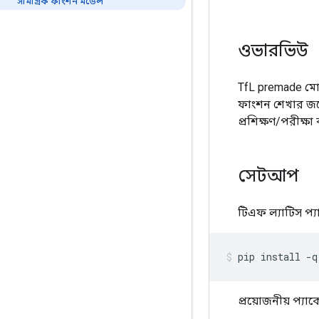
সামগ্রিক ফাংশন মডেল
ওভারভিউ
TfL premade মোট
ফাংশন শেখার জন্
প্রশিক্ষণ/পরীক্ষ
সেটআপ
টিএফ ল্যাটিস প্য
pip install 
-
q
প্রয়োজনীয় প্য