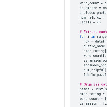
  word_count 
=
 c
  is_amazon 
=
 co
  includes_photo
  num_helpful 
=
 
  labels 
=
{}
# Extract each
for
 i 
in
 range
    row 
=
 datafr
    puzzle_name 
    star_rating
[
    word_count
[
p
    is_amazon
[
pu
    includes_pho
    num_helpful
[
    labels
[
puzzl
# Organize dat
  names 
=
 list
(
s
  star_rating 
=
  word_count 
=
[
  is_amazon 
=
[
i