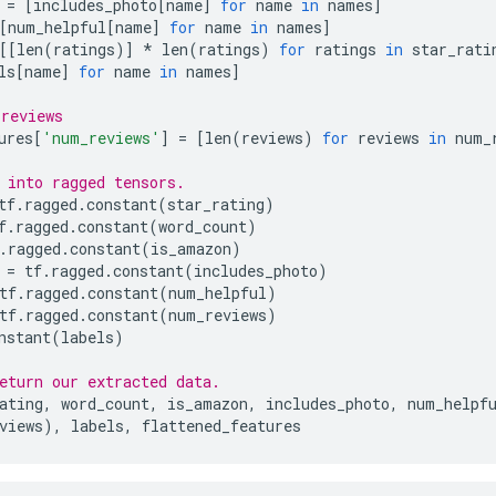
 
=
[
includes_photo
[
name
]
for
 name 
in
 names
]
[
num_helpful
[
name
]
for
 name 
in
 names
]
[[
len
(
ratings
)]
*
 len
(
ratings
)
for
 ratings 
in
 star_rati
ls
[
name
]
for
 name 
in
 names
]
reviews
ures
[
'num_reviews'
]
=
[
len
(
reviews
)
for
 reviews 
in
 num_
 into ragged tensors.
tf
.
ragged
.
constant
(
star_rating
)
f
.
ragged
.
constant
(
word_count
)
.
ragged
.
constant
(
is_amazon
)
 
=
 tf
.
ragged
.
constant
(
includes_photo
)
tf
.
ragged
.
constant
(
num_helpful
)
tf
.
ragged
.
constant
(
num_reviews
)
nstant
(
labels
)
eturn our extracted data.
ating
,
 word_count
,
 is_amazon
,
 includes_photo
,
 num_helpf
views
),
 labels
,
 flattened_features