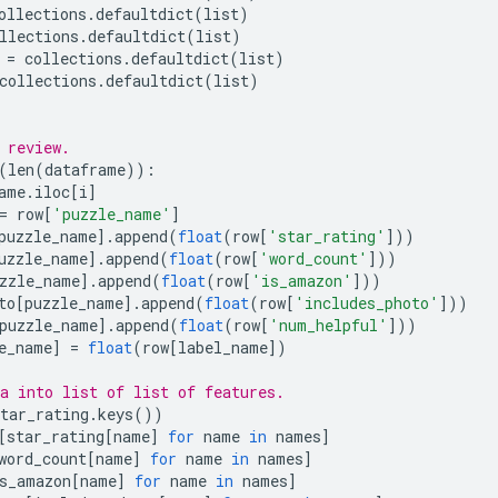
ollections
.
defaultdict
(
list
)
llections
.
defaultdict
(
list
)
 
=
 collections
.
defaultdict
(
list
)
collections
.
defaultdict
(
list
)
 review.
(
len
(
dataframe
)):
ame
.
iloc
[
i
]
=
 row
[
'puzzle_name'
]
puzzle_name
].
append
(
float
(
row
[
'star_rating'
]))
uzzle_name
].
append
(
float
(
row
[
'word_count'
]))
zzle_name
].
append
(
float
(
row
[
'is_amazon'
]))
to
[
puzzle_name
].
append
(
float
(
row
[
'includes_photo'
]))
puzzle_name
].
append
(
float
(
row
[
'num_helpful'
]))
e_name
]
=
float
(
row
[
label_name
])
a into list of list of features.
tar_rating
.
keys
())
[
star_rating
[
name
]
for
 name 
in
 names
]
word_count
[
name
]
for
 name 
in
 names
]
s_amazon
[
name
]
for
 name 
in
 names
]