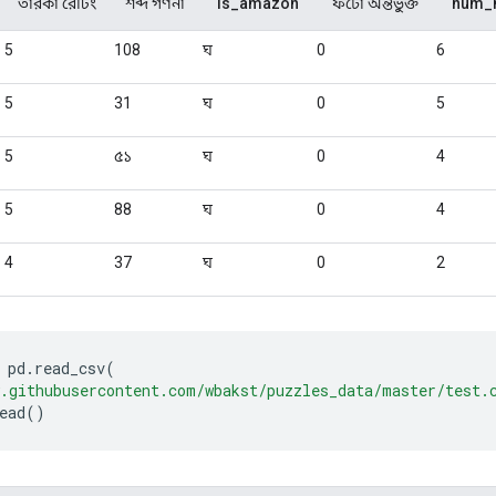
 pd
.
read_csv
(
.githubusercontent.com/wbakst/puzzles_data/master/test.
ead
()