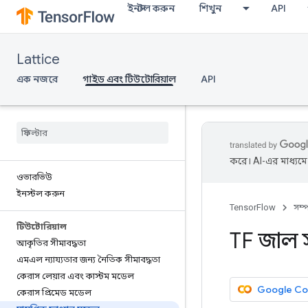
ইনস্টল করুন
শিখুন
API
Lattice
এক নজরে
গাইড এবং টিউটোরিয়াল
API
করে। AI-এর মাধ্যম
ওভারভিউ
ইনস্টল করুন
TensorFlow
সম্
টিউটোরিয়াল
TF জাল 
আকৃতির সীমাবদ্ধতা
এমএল ন্যায্যতার জন্য নৈতিক সীমাবদ্ধতা
কেরাস লেয়ার এবং কাস্টম মডেল
Google Co
কেরাস প্রিমেড মডেল