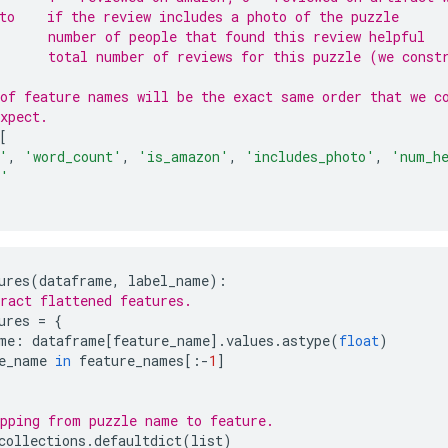
to    if the review includes a photo of the puzzle
      number of people that found this review helpful
      total number of reviews for this puzzle (we const
of feature names will be the exact same order that we c
xpect.
[
'
,
'word_count'
,
'is_amazon'
,
'includes_photo'
,
'num_h
s'
ures
(
dataframe
,
 label_name
):
ract flattened features.
ures 
=
{
me
:
 dataframe
[
feature_name
].
values
.
astype
(
float
)
e_name 
in
 feature_names
[:-
1
]
pping from puzzle name to feature.
collections
.
defaultdict
(
list
)