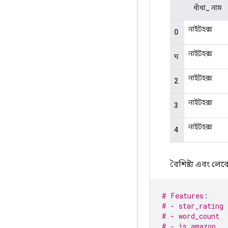
বৈশিষ্ট্য এবং লেব
# Features:
# - star_rating 
# - word_count  
# - is_amazon   