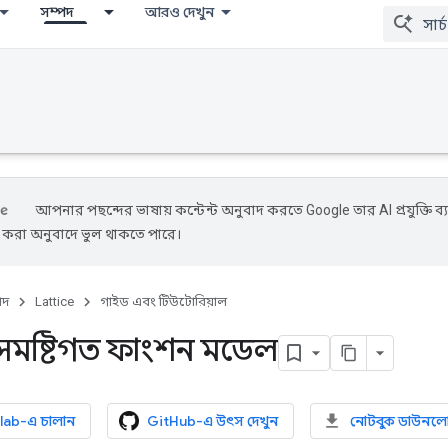
সম্পদ
আরও দেখুন
আপনার পছন্দের ভাষায় কন্টেন্ট অনুবাদ করতে Google তার AI প্রযুক্তি ব্
ে করা অনুবাদে ভুল থাকতে পারে।
পদ
Lattice
গাইড এবং টিউটোরিয়াল
সমষ্টিগত ফাংশন মডেল
lab-এ চালান
GitHub-এ উৎস দেখুন
নোটবুক ডাউনল