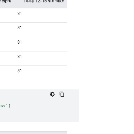
csv'
)