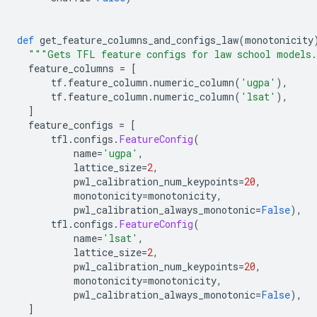
def
 get_feature_columns_and_configs_law
(
monotonicity
"""Gets TFL feature configs for law school models
  feature_columns 
=
[
      tf
.
feature_column
.
numeric_column
(
'ugpa'
),
      tf
.
feature_column
.
numeric_column
(
'lsat'
),
]
  feature_configs 
=
[
      tfl
.
configs
.
FeatureConfig
(
          name
=
'ugpa'
,
          lattice_size
=
2
,
          pwl_calibration_num_keypoints
=
20
,
          monotonicity
=
monotonicity
,
          pwl_calibration_always_monotonic
=
False
),
      tfl
.
configs
.
FeatureConfig
(
          name
=
'lsat'
,
          lattice_size
=
2
,
          pwl_calibration_num_keypoints
=
20
,
          monotonicity
=
monotonicity
,
          pwl_calibration_always_monotonic
=
False
),
]