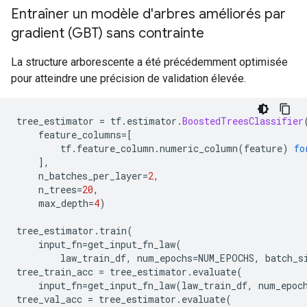
Entraîner un modèle d'arbres améliorés par
gradient (GBT) sans contrainte
La structure arborescente a été précédemment optimisée
pour atteindre une précision de validation élevée.
tree_estimator 
=
 tf
.
estimator
.
BoostedTreesClassifier
    feature_columns
=[
        tf
.
feature_column
.
numeric_column
(
feature
)
fo
],
    n_batches_per_layer
=
2
,
    n_trees
=
20
,
    max_depth
=
4
)
tree_estimator
.
train
(
    input_fn
=
get_input_fn_law
(
        law_train_df
,
 num_epochs
=
NUM_EPOCHS
,
 batch_s
tree_train_acc 
=
 tree_estimator
.
evaluate
(
    input_fn
=
get_input_fn_law
(
law_train_df
,
 num_epoc
tree_val_acc 
=
 tree_estimator
.
evaluate
(