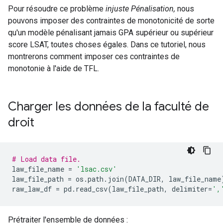
Pour résoudre ce problème
injuste Pénalisation,
nous
pouvons imposer des contraintes de monotonicité de sorte
qu'un modèle pénalisant jamais GPA supérieur ou supérieur
score LSAT, toutes choses égales. Dans ce tutoriel, nous
montrerons comment imposer ces contraintes de
monotonie à l'aide de TFL.
Charger les données de la faculté de
droit
# Load data file.
law_file_name 
=
'lsac.csv'
law_file_path 
=
 os
.
path
.
join
(
DATA_DIR
,
 law_file_name
raw_law_df 
=
 pd
.
read_csv
(
law_file_path
,
 delimiter
=
',
Prétraiter l'ensemble de données :