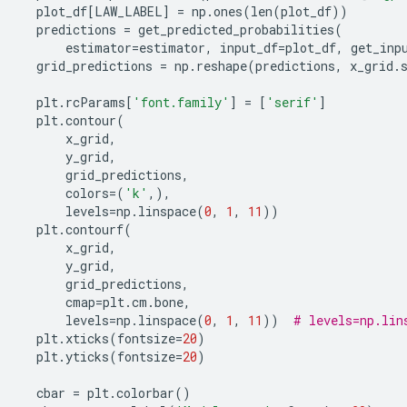
  plot_df
[
LAW_LABEL
]
=
 np
.
ones
(
len
(
plot_df
))
  predictions 
=
 get_predicted_probabilities
(
      estimator
=
estimator
,
 input_df
=
plot_df
,
 get_inp
  grid_predictions 
=
 np
.
reshape
(
predictions
,
 x_grid
.
  plt
.
rcParams
[
'font.family'
]
=
[
'serif'
]
  plt
.
contour
(
      x_grid
,
      y_grid
,
      grid_predictions
,
      colors
=(
'k'
,),
      levels
=
np
.
linspace
(
0
,
1
,
11
))
  plt
.
contourf
(
      x_grid
,
      y_grid
,
      grid_predictions
,
      cmap
=
plt
.
cm
.
bone
,
      levels
=
np
.
linspace
(
0
,
1
,
11
))
# levels=np.lin
  plt
.
xticks
(
fontsize
=
20
)
  plt
.
yticks
(
fontsize
=
20
)
  cbar 
=
 plt
.
colorbar
()