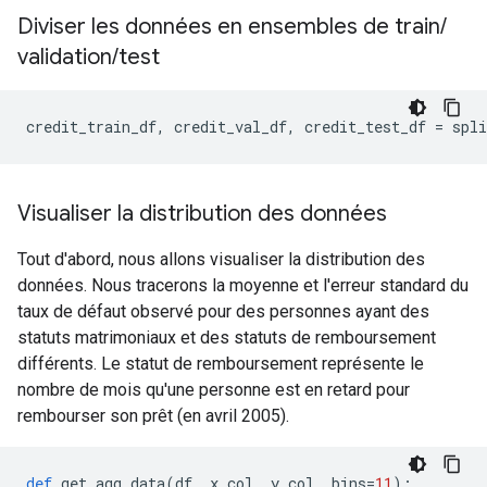
Diviser les données en ensembles de train
/
validation
/
test
credit_train_df
,
 credit_val_df
,
 credit_test_df 
=
 spli
Visualiser la distribution des données
Tout d'abord, nous allons visualiser la distribution des
données. Nous tracerons la moyenne et l'erreur standard du
taux de défaut observé pour des personnes ayant des
statuts matrimoniaux et des statuts de remboursement
différents. Le statut de remboursement représente le
nombre de mois qu'une personne est en retard pour
rembourser son prêt (en avril 2005).
def
 get_agg_data
(
df
,
 x_col
,
 y_col
,
 bins
=
11
):