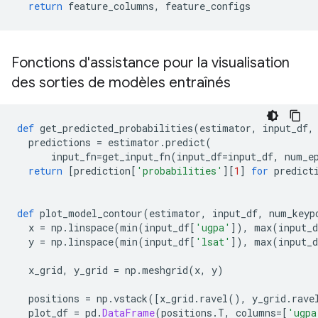
return
 feature_columns
,
 feature_configs
Fonctions d'assistance pour la visualisation
des sorties de modèles entraînés
def
 get_predicted_probabilities
(
estimator
,
 input_df
,
  predictions 
=
 estimator
.
predict
(
      input_fn
=
get_input_fn
(
input_df
=
input_df
,
 num_e
return
[
prediction
[
'probabilities'
][
1
]
for
 predict
def
 plot_model_contour
(
estimator
,
 input_df
,
 num_keyp
  x 
=
 np
.
linspace
(
min
(
input_df
[
'ugpa'
]),
 max
(
input_d
  y 
=
 np
.
linspace
(
min
(
input_df
[
'lsat'
]),
 max
(
input_d
  x_grid
,
 y_grid 
=
 np
.
meshgrid
(
x
,
 y
)
  positions 
=
 np
.
vstack
([
x_grid
.
ravel
(),
 y_grid
.
rave
  plot_df 
=
 pd
.
DataFrame
(
positions
.
T
,
 columns
=[
'ugpa