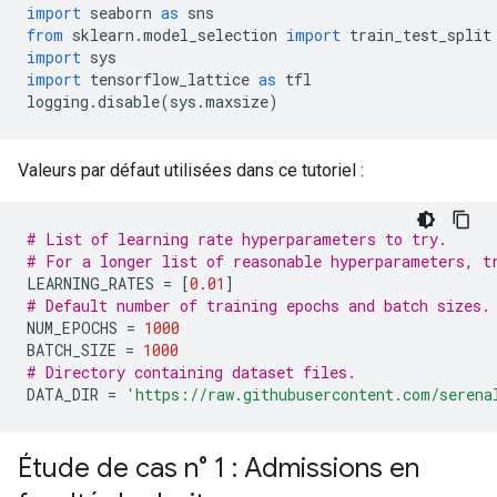
import
 seaborn 
as
 sns
from
 sklearn
.
model_selection 
import
 train_test_split
import
 sys
import
 tensorflow_lattice 
as
 tfl
logging
.
disable
(
sys
.
maxsize
)
Valeurs par défaut utilisées dans ce tutoriel :
# List of learning rate hyperparameters to try.
# For a longer list of reasonable hyperparameters, t
LEARNING_RATES 
=
[
0.01
]
# Default number of training epochs and batch sizes.
NUM_EPOCHS 
=
1000
BATCH_SIZE 
=
1000
# Directory containing dataset files.
DATA_DIR 
=
'https://raw.githubusercontent.com/serena
Étude de cas n° 1 : Admissions en