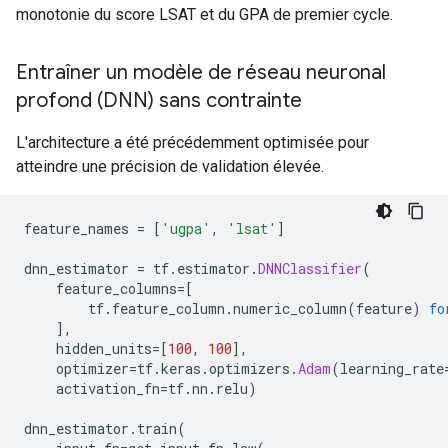
monotonie du score LSAT et du GPA de premier cycle.
Entraîner un modèle de réseau neuronal
profond (DNN) sans contrainte
L'architecture a été précédemment optimisée pour
atteindre une précision de validation élevée.
feature_names 
=
[
'ugpa'
,
'lsat'
]
dnn_estimator 
=
 tf
.
estimator
.
DNNClassifier
(
    feature_columns
=[
        tf
.
feature_column
.
numeric_column
(
feature
)
fo
],
    hidden_units
=[
100
,
100
],
    optimizer
=
tf
.
keras
.
optimizers
.
Adam
(
learning_rate
    activation_fn
=
tf
.
nn
.
relu
)
dnn_estimator
.
train
(