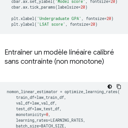
  cbar
.
ax
.
set_ylabel
(
'Model score'
,
 fontsize
=
20
)
  cbar
.
ax
.
tick_params
(
labelsize
=
20
)
  plt
.
xlabel
(
'Undergraduate GPA'
,
 fontsize
=
20
)
  plt
.
ylabel
(
'LSAT score'
,
 fontsize
=
20
)
Entraîner un modèle linéaire calibré
sans contrainte (non monotone)
nomon_linear_estimator 
=
 optimize_learning_rates
(
    train_df
=
law_train_df
,
    val_df
=
law_val_df
,
    test_df
=
law_test_df
,
    monotonicity
=
0
,
    learning_rates
=
LEARNING_RATES
,
    batch_size
=
BATCH_SIZE
,