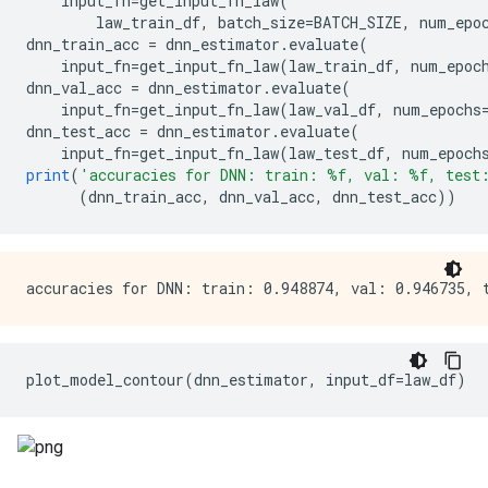
    input_fn
=
get_input_fn_law
(
        law_train_df
,
 batch_size
=
BATCH_SIZE
,
 num_epo
dnn_train_acc 
=
 dnn_estimator
.
evaluate
(
    input_fn
=
get_input_fn_law
(
law_train_df
,
 num_epoc
dnn_val_acc 
=
 dnn_estimator
.
evaluate
(
    input_fn
=
get_input_fn_law
(
law_val_df
,
 num_epochs
dnn_test_acc 
=
 dnn_estimator
.
evaluate
(
    input_fn
=
get_input_fn_law
(
law_test_df
,
 num_epoch
print
(
'accuracies for DNN: train: %f, val: %f, test
(
dnn_train_acc
,
 dnn_val_acc
,
 dnn_test_acc
))
plot_model_contour
(
dnn_estimator
,
 input_df
=
law_df
)