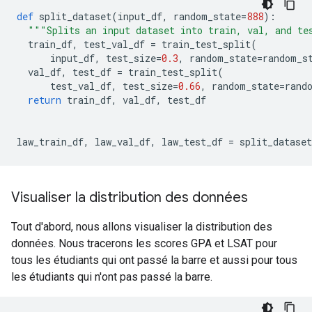
def
 split_dataset
(
input_df
,
 random_state
=
888
):
"""Splits an input dataset into train, val, and te
  train_df
,
 test_val_df 
=
 train_test_split
(
      input_df
,
 test_size
=
0.3
,
 random_state
=
random_s
  val_df
,
 test_df 
=
 train_test_split
(
      test_val_df
,
 test_size
=
0.66
,
 random_state
=
rand
return
 train_df
,
 val_df
,
 test_df
law_train_df
,
 law_val_df
,
 law_test_df 
=
 split_dataset
Visualiser la distribution des données
Tout d'abord, nous allons visualiser la distribution des
données. Nous tracerons les scores GPA et LSAT pour
tous les étudiants qui ont passé la barre et aussi pour tous
les étudiants qui n'ont pas passé la barre.