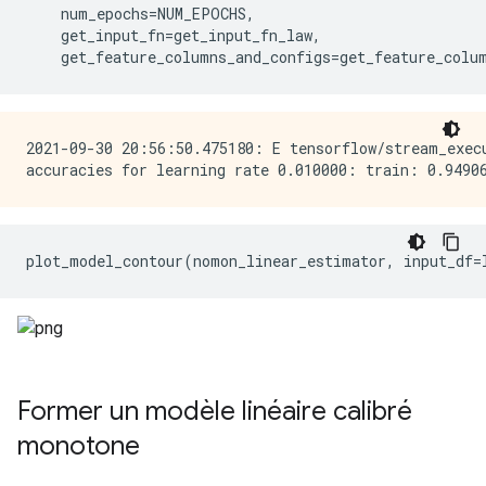
    num_epochs
=
NUM_EPOCHS
,
    get_input_fn
=
get_input_fn_law
,
    get_feature_columns_and_configs
=
get_feature_colu
2021-09-30 20:56:50.475180: E tensorflow/stream_exec
plot_model_contour
(
nomon_linear_estimator
,
 input_df
=
Former un modèle linéaire calibré
monotone