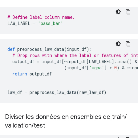
# Define label column name.
LAW_LABEL 
=
'pass_bar'
def
 preprocess_law_data
(
input_df
):
# Drop rows with where the label or features of in
  output_df 
=
 input_df
[~
input_df
[
LAW_LABEL
].
isna
()
&
(
input_df
[
'ugpa'
]
>
0
)
&
~
inp
return
 output_df
law_df 
=
 preprocess_law_data
(
raw_law_df
)
Diviser les données en ensembles de train
/
validation
/
test