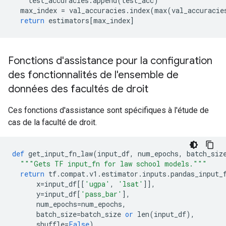
    test_accuracies
.
append
(
test_acc
)
  max_index 
=
 val_accuracies
.
index
(
max
(
val_accuracie
return
 estimators
[
max_index
]
Fonctions d'assistance pour la configuration
des fonctionnalités de l'ensemble de
données des facultés de droit
Ces fonctions d'assistance sont spécifiques à l'étude de
cas de la faculté de droit.
def
 get_input_fn_law
(
input_df
,
 num_epochs
,
 batch_siz
"""Gets TF input_fn for law school models."""
return
 tf
.
compat
.
v1
.
estimator
.
inputs
.
pandas_input_
      x
=
input_df
[[
'ugpa'
,
'lsat'
]],
      y
=
input_df
[
'pass_bar'
],
      num_epochs
=
num_epochs
,
      batch_size
=
batch_size 
or
 len
(
input_df
),
      shuffle
=
False
)