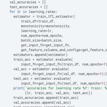
  val_accuracies 
=
[]
  test_accuracies 
=
[]
for
 lr 
in
 learning_rates
:
    estimator 
=
 train_tfl_estimator
(
        train_df
=
train_df
,
        monotonicity
=
monotonicity
,
        learning_rate
=
lr
,
        num_epochs
=
num_epochs
,
        batch_size
=
batch_size
,
        get_input_fn
=
get_input_fn
,
        get_feature_columns_and_configs
=
get_feature_
    estimators
.
append
(
estimator
)
    train_acc 
=
 estimator
.
evaluate
(
        input_fn
=
get_input_fn
(
train_df
,
 num_epochs
=
1
    val_acc 
=
 estimator
.
evaluate
(
        input_fn
=
get_input_fn
(
val_df
,
 num_epochs
=
1
))
    test_acc 
=
 estimator
.
evaluate
(
        input_fn
=
get_input_fn
(
test_df
,
 num_epochs
=
1
)
print
(
'accuracies for learning rate %f: train: 
(
lr
,
 train_acc
,
 val_acc
,
 test_acc
))
    train_accuracies
.
append
(
train_acc
)
    val_accuracies
.
append
(
val_acc
)