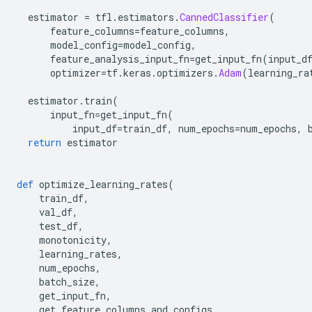
  estimator 
=
 tfl
.
estimators
.
CannedClassifier
(
      feature_columns
=
feature_columns
,
      model_config
=
model_config
,
      feature_analysis_input_fn
=
get_input_fn
(
input_d
      optimizer
=
tf
.
keras
.
optimizers
.
Adam
(
learning_ra
  estimator
.
train
(
      input_fn
=
get_input_fn
(
          input_df
=
train_df
,
 num_epochs
=
num_epochs
,
 
return
 estimator
def
 optimize_learning_rates
(
    train_df
,
    val_df
,
    test_df
,
    monotonicity
,
    learning_rates
,
    num_epochs
,
    batch_size
,
    get_input_fn
,
    get_feature_columns_and_configs
,