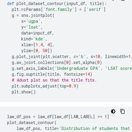
def
 plot_dataset_contour
(
input_df
,
 title
):
  plt
.
rcParams
[
'font.family'
]
=
[
'serif'
]
  g 
=
 sns
.
jointplot
(
      x
=
'ugpa'
,
      y
=
'lsat'
,
      data
=
input_df
,
      kind
=
'kde'
,
      xlim
=[
1.4
,
4
],
      ylim
=[
0
,
50
])
  g
.
plot_joint
(
plt
.
scatter
,
 c
=
'b'
,
 s
=
10
,
 linewidth
=
1
  g
.
ax_joint
.
collections
[
0
].
set_alpha
(
0
)
  g
.
set_axis_labels
(
'Undergraduate GPA'
,
'LSAT scor
  g
.
fig
.
suptitle
(
title
,
 fontsize
=
14
)
# Adust plot so that the title fits.
  plt
.
subplots_adjust
(
top
=
0.9
)
  plt
.
show
()
law_df_pos 
=
 law_df
[
law_df
[
LAW_LABEL
]
==
1
]
plot_dataset_contour
(
    law_df_pos
,
 title
=
'Distribution of students that