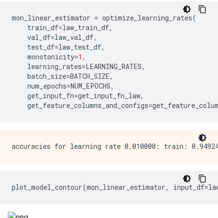
mon_linear_estimator 
=
 optimize_learning_rates
(
    train_df
=
law_train_df
,
    val_df
=
law_val_df
,
    test_df
=
law_test_df
,
    monotonicity
=
1
,
    learning_rates
=
LEARNING_RATES
,
    batch_size
=
BATCH_SIZE
,
    num_epochs
=
NUM_EPOCHS
,
    get_input_fn
=
get_input_fn_law
,
    get_feature_columns_and_configs
=
get_feature_colu
plot_model_contour
(
mon_linear_estimator
,
 input_df
=
la