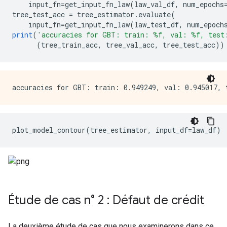
    input_fn
=
get_input_fn_law
(
law_val_df
,
 num_epochs
tree_test_acc 
=
 tree_estimator
.
evaluate
(
    input_fn
=
get_input_fn_law
(
law_test_df
,
 num_epoch
print
(
'accuracies for GBT: train: %f, val: %f, test
(
tree_train_acc
,
 tree_val_acc
,
 tree_test_acc
))
plot_model_contour
(
tree_estimator
,
 input_df
=
law_df
)
Étude de cas n° 2 : Défaut de crédit
La deuxième étude de cas que nous examinerons dans ce