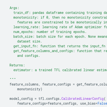
  Args:
    train_df: pandas dataframe containing training d
    monotonicity: if 0, then no monotonicity constra
      features are constrained to be monotonically i
    learning_rate: learning rate of Adam optimizer f
    num_epochs: number of training epochs.
    batch_size: batch size for each epoch. None mean
      dataset size.
    get_input_fn: function that returns the input_fn
    get_feature_columns_and_configs: function that r
      and configs.
  Returns:
    estimator: a trained TFL calibrated linear estim
  """
  feature_columns
,
 feature_configs 
=
 get_feature_col
      monotonicity
)
  model_config 
=
 tfl
.
configs
.
CalibratedLinearConfig
(
      feature_configs
=
feature_configs
,
 use_bias
=
Fals