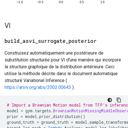
VI
build
_
asvi
_
surrogate
_
posterior
Construisez automatiquement une postérieure de
substitution structurée pour VI d'une manière qui incorpore
la structure graphique de la distribution antérieure. Ceci
utilise la méthode décrite dans le document automatique
structuré Variational Inference (
https://arxiv.org/abs/2002.00643
).
# Import a Brownian Motion model from TFP's inferen
model 
=
 gym
.
targets
.
BrownianMotionMissingMiddleObser
prior 
=
 model
.
prior_distribution
()
ground_truth 
=
 ground_truth 
=
 model
.
sample_transform
target_log_prob 
=
lambda
*
values
:
 model
.
log_likeliho