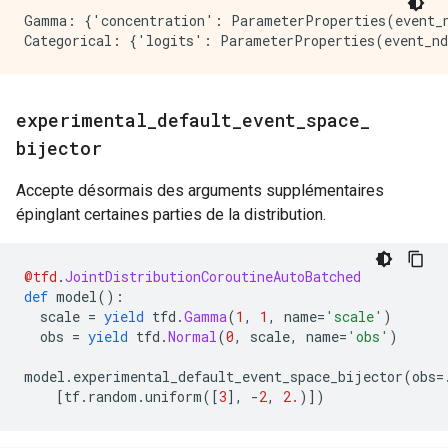
Gamma: {'concentration': ParameterProperties(event_n
experimental
_
default
_
event
_
space
_
bijector
Accepte désormais des arguments supplémentaires
épinglant certaines parties de la distribution.
@tfd
.
JointDistributionCoroutineAutoBatched
def
 model
():
  scale 
=
yield
 tfd
.
Gamma
(
1
,
1
,
 name
=
'scale'
)
  obs 
=
yield
 tfd
.
Normal
(
0
,
 scale
,
 name
=
'obs'
)
model
.
experimental_default_event_space_bijector
(
obs
=
[
tf
.
random
.
uniform
([
3
],
-
2
,
2.
)])