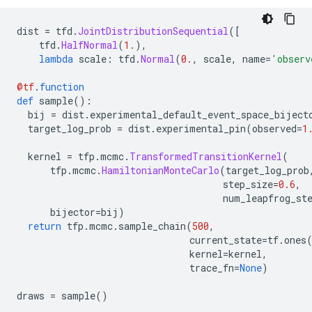
dist 
=
 tfd
.
JointDistributionSequential
([
    tfd
.
HalfNormal
(
1.
),
lambda
 scale
:
 tfd
.
Normal
(
0.
,
 scale
,
 name
=
'observ
@tf
.
function
def
 sample
():
  bij 
=
 dist
.
experimental_default_event_space_biject
  target_log_prob 
=
 dist
.
experimental_pin
(
observed
=
1
  kernel 
=
 tfp
.
mcmc
.
TransformedTransitionKernel
(
      tfp
.
mcmc
.
HamiltonianMonteCarlo
(
target_log_prob
                                     step_size
=
0.6
,
                                     num_leapfrog_st
      bijector
=
bij
)
return
 tfp
.
mcmc
.
sample_chain
(
500
,
                               current_state
=
tf
.
ones
                               kernel
=
kernel
,
                               trace_fn
=
None
)
draws 
=
 sample
()