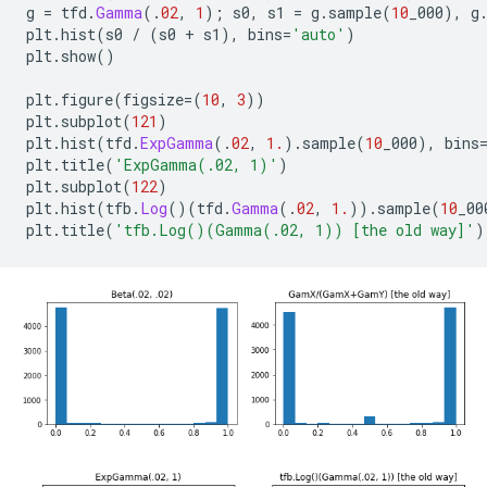
g 
=
 tfd
.
Gamma
(.
02
,
1
);
 s0
,
 s1 
=
 g
.
sample
(
10
_000
),
 g
plt
.
hist
(
s0 
/
(
s0 
+
 s1
),
 bins
=
'auto'
)
plt
.
show
()
plt
.
figure
(
figsize
=(
10
,
3
))
plt
.
subplot
(
121
)
plt
.
hist
(
tfd
.
ExpGamma
(.
02
,
1.
).
sample
(
10
_000
),
 bins
plt
.
title
(
'ExpGamma(.02, 1)'
)
plt
.
subplot
(
122
)
plt
.
hist
(
tfb
.
Log
()(
tfd
.
Gamma
(.
02
,
1.
)).
sample
(
10
_00
plt
.
title
(
'tfb.Log()(Gamma(.02, 1)) [the old way]'
)