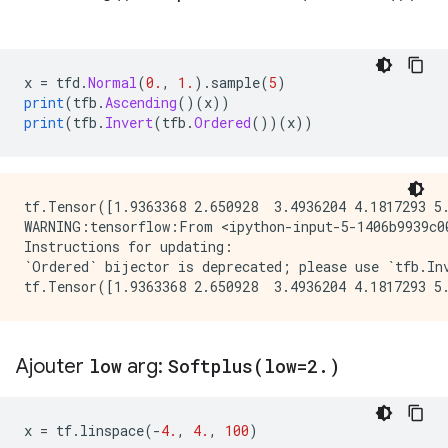
x 
=
 tfd
.
Normal
(
0.
,
1.
).
sample
(
5
)
print
(
tfb
.
Ascending
()(
x
))
print
(
tfb
.
Invert
(
tfb
.
Ordered
())(
x
))
tf.Tensor([1.9363368 2.650928  3.4936204 4.1817293 5.
WARNING:tensorflow:From <ipython-input-5-1406b9939c0
Instructions for updating:

`Ordered` bijector is deprecated; please use `tfb.Inv
Ajouter
low
arg:
Softplus(
low=2
.
)
x 
=
 tf
.
linspace
(-
4.
,
4.
,
100
)