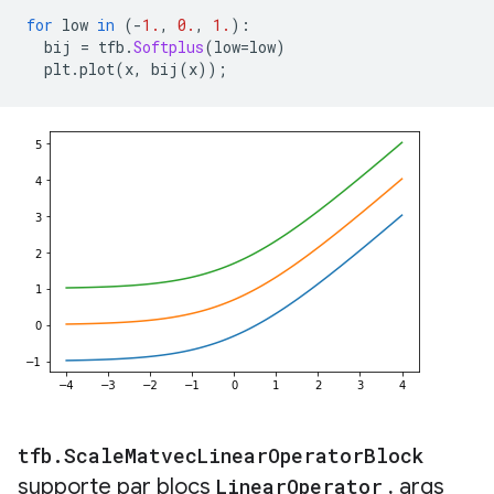
for
 low 
in
(-
1.
,
0.
,
1.
):
  bij 
=
 tfb
.
Softplus
(
low
=
low
)
  plt
.
plot
(
x
,
 bij
(
x
));
tfb
.
Scale
Matvec
Linear
Operator
Block
supporte par blocs
Linear
Operator
,
args