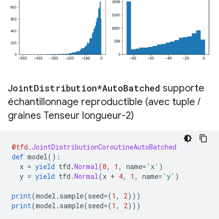
Joint
Distribution*Auto
Batched
supporte
échantillonnage reproductible (avec tuple
/
graines Tenseur longueur-2)
@tfd
.
JointDistributionCoroutineAutoBatched
def
 model
():
  x 
=
yield
 tfd
.
Normal
(
0
,
1
,
 name
=
'x'
)
  y 
=
yield
 tfd
.
Normal
(
x 
+
4
,
1
,
 name
=
'y'
)
print
(
model
.
sample
(
seed
=(
1
,
2
)))
print
(
model
.
sample
(
seed
=(
1
,
2
)))