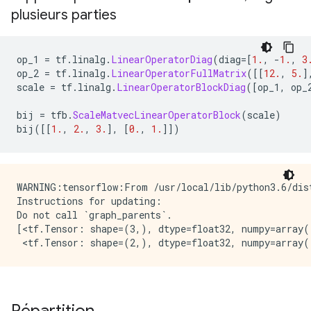
plusieurs parties
op_1 
=
 tf
.
linalg
.
LinearOperatorDiag
(
diag
=[
1.
,
-
1.
,
3
op_2 
=
 tf
.
linalg
.
LinearOperatorFullMatrix
([[
12.
,
5.
]
scale 
=
 tf
.
linalg
.
LinearOperatorBlockDiag
([
op_1
,
 op_
bij 
=
 tfb
.
ScaleMatvecLinearOperatorBlock
(
scale
)
bij
([[
1.
,
2.
,
3.
],
[
0.
,
1.
]])
WARNING:tensorflow:From /usr/local/lib/python3.6/dis
Instructions for updating:

Do not call `graph_parents`.

[<tf.Tensor: shape=(3,), dtype=float32, numpy=array([