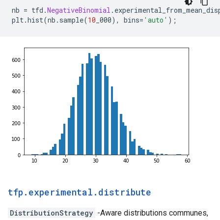
nb 
=
 tfd
.
NegativeBinomial
.
experimental_from_mean_dis
plt
.
hist
(
nb
.
sample
(
10
_000
),
 bins
=
'auto'
);
tfp
.
experimental
.
distribute
DistributionStrategy
-Aware distributions communes,