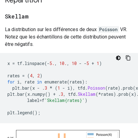
Répartition
Skellam
La distribution sur les différences de deux
Poisson
VR.
Notez que les échantillons de cette distribution peuvent
être négatifs.
x 
=
 tf
.
linspace
(-
5.
,
10.
,
10
-
-
5
+
1
)
rates 
=
(
4
,
2
)
for
 i
,
 rate 
in
 enumerate
(
rates
):
  plt
.
bar
(
x 
-
.
3
*
(
1
-
 i
),
 tfd
.
Poisson
(
rate
).
prob
(
x
plt
.
bar
(
x
.
numpy
()
+
.
3
,
 tfd
.
Skellam
(*
rates
).
prob
(
x
)
        label
=
f
'Skellam{rates}'
)
plt
.
legend
();