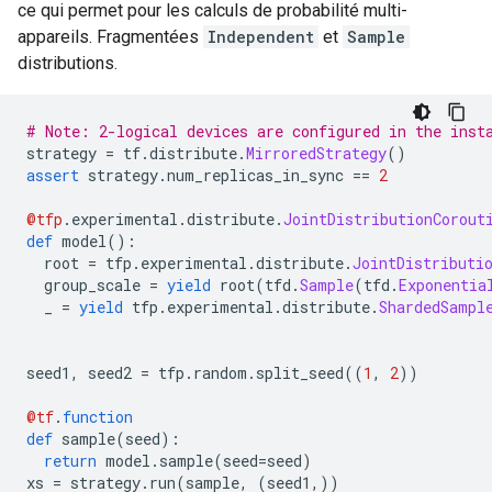
ce qui permet pour les calculs de probabilité multi-
appareils. Fragmentées
Independent
et
Sample
distributions.
# Note: 2-logical devices are configured in the inst
strategy 
=
 tf
.
distribute
.
MirroredStrategy
()
assert
 strategy
.
num_replicas_in_sync 
==
2
@tfp
.
experimental
.
distribute
.
JointDistributionCorout
def
 model
():
  root 
=
 tfp
.
experimental
.
distribute
.
JointDistributi
  group_scale 
=
yield
 root
(
tfd
.
Sample
(
tfd
.
Exponentia
  _ 
=
yield
 tfp
.
experimental
.
distribute
.
ShardedSampl
                                                    
seed1
,
 seed2 
=
 tfp
.
random
.
split_seed
((
1
,
2
))
@tf
.
function
def
 sample
(
seed
):
return
 model
.
sample
(
seed
=
seed
)
xs 
=
 strategy
.
run
(
sample
,
(
seed1
,))