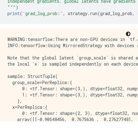
independent gradients, global latents have gradients
"""
)
print
(
'grad_log_prob:'
,
 strategy
.
run
(
grad_log_prob
,
WARNING:tensorflow:There are non-GPU devices in `tf.d
INFO:tensorflow:Using MirroredStrategy with devices 
Note that the global latent `group_scale` is shared a
the local `x` is sampled independently on each device
sample: StructTuple(

  group_scale=PerReplica:{

      0: <tf.Tensor: shape=(3,), dtype=float32, numpy
      1: <tf.Tensor: shape=(3,), dtype=float32, numpy
    },

  x=PerReplica:{

      0: <tf.Tensor: shape=(2, 3), dtype=float32, num
    array([[-0.90548456,  0.7675636 ,  0.27627748],

           [-0.3475989 ,  2.0194046 , -1.2531326 ]], 
      1: <tf.Tensor: shape=(2, 3), dtype=float32, num
    array([[ 3.251305  , -0.5790973 ,  0.42745453],
