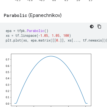
Parabolic
(Epanechnikov)
epa 
=
 tfpk
.
Parabolic
()
xs 
=
 tf
.
linspace
(-
1.05
,
1.05
,
100
)
plt
.
plot
(
xs
,
 epa
.
matrix
([[
0.
]],
 xs
[...,
 tf
.
newaxis
])