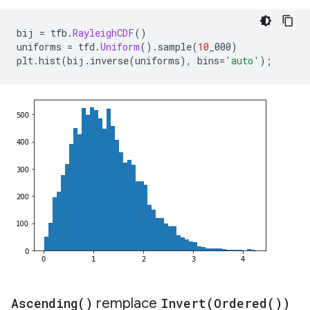
bij 
=
 tfb
.
RayleighCDF
()
uniforms 
=
 tfd
.
Uniform
().
sample
(
10
_000
)
plt
.
hist
(
bij
.
inverse
(
uniforms
),
 bins
=
'auto'
);
Ascending(
)
remplace
Invert(
Ordered(
))