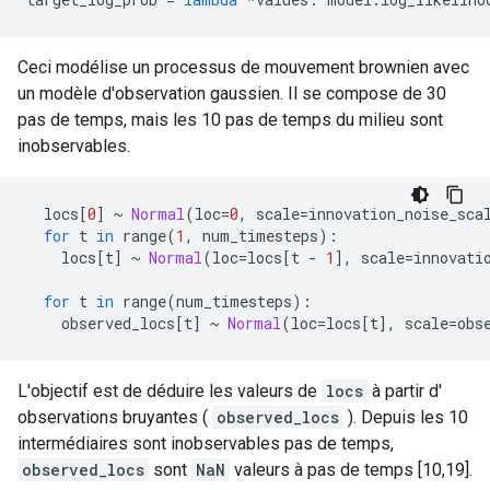
Ceci modélise un processus de mouvement brownien avec
un modèle d'observation gaussien. Il se compose de 30
pas de temps, mais les 10 pas de temps du milieu sont
inobservables.
  locs
[
0
]
~
Normal
(
loc
=
0
,
 scale
=
innovation_noise_sca
for
 t 
in
 range
(
1
,
 num_timesteps
):
    locs
[
t
]
~
Normal
(
loc
=
locs
[
t 
-
1
],
 scale
=
innovati
for
 t 
in
 range
(
num_timesteps
):
    observed_locs
[
t
]
~
Normal
(
loc
=
locs
[
t
],
 scale
=
obs
L'objectif est de déduire les valeurs de
locs
à partir d'
observations bruyantes (
observed_locs
). Depuis les 10
intermédiaires sont inobservables pas de temps,
observed_locs
sont
NaN
valeurs à pas de temps [10,19].