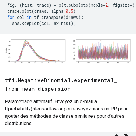
fig
,
(
hist
,
 trace
)
=
 plt
.
subplots
(
ncols
=
2
,
 figsize
=(
trace
.
plot
(
draws
,
 alpha
=
0.5
)
for
 col 
in
 tf
.
transpose
(
draws
):
  sns
.
kdeplot
(
col
,
 ax
=
hist
);
tfd
.
Negative
Binomial
.
experimental
_
from
_
mean
_
dispersion
Paramétrage alternatif. Envoyez un e-mail à
tfprobability@tensorflow.org ou envoyez-nous un PR pour
ajouter des méthodes de classe similaires pour d'autres
distributions.