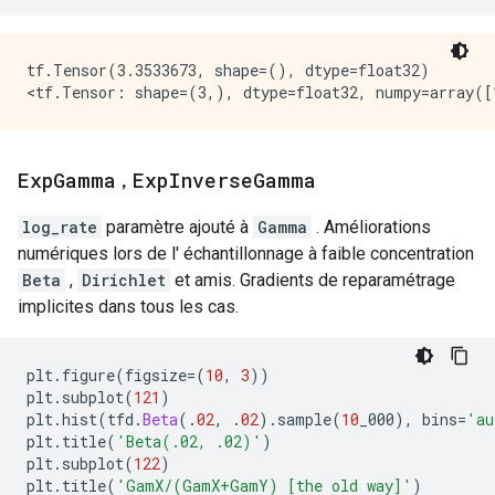
tf.Tensor(3.3533673, shape=(), dtype=float32)

Exp
Gamma
,
Exp
Inverse
Gamma
log_rate
paramètre ajouté à
Gamma
. Améliorations
numériques lors de l' échantillonnage à faible concentration
Beta
,
Dirichlet
et amis. Gradients de reparamétrage
implicites dans tous les cas.
plt
.
figure
(
figsize
=(
10
,
3
))
plt
.
subplot
(
121
)
plt
.
hist
(
tfd
.
Beta
(.
02
,
.
02
).
sample
(
10
_000
),
 bins
=
'au
plt
.
title
(
'Beta(.02, .02)'
)
plt
.
subplot
(
122
)
plt
.
title
(
'GamX/(GamX+GamY) [the old way]'
)