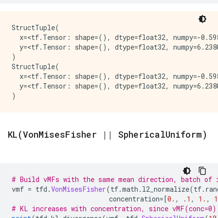
StructTuple(

  x=<tf.Tensor: shape=(), dtype=float32, numpy=-0.598
  y=<tf.Tensor: shape=(), dtype=float32, numpy=6.2380
)

StructTuple(

  x=<tf.Tensor: shape=(), dtype=float32, numpy=-0.598
  y=<tf.Tensor: shape=(), dtype=float32, numpy=6.2380
KL(
Von
Mises
Fisher
|
|
Spherical
Uniform)
# Build vMFs with the same mean direction, batch of 
vmf 
=
 tfd
.
VonMisesFisher
(
tf
.
math
.
l2_normalize
(
tf
.
ran
                         concentration
=[
0.
,
.
1
,
1.
,
1
# KL increases with concentration, since vMF(conc=0)