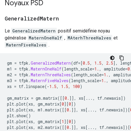
Noyaux PSD
           [-1.562331  ,  0.3006323 ,  0.635732  ]], 
    }

)

Generalized
Matern
another sample: StructTuple(

  group_scale=PerReplica:{

Le
GeneralizedMatern
positif semidéfinie noyau
      0: <tf.Tensor: shape=(3,), dtype=float32, numpy
généralise
MaternOneHalf
,
MAterhThreeHalves
et
      1: <tf.Tensor: shape=(3,), dtype=float32, numpy
MaternFiveHalves
.
    },

  x=PerReplica:{

      0: <tf.Tensor: shape=(2, 3), dtype=float32, num
gm 
=
 tfpk
.
GeneralizedMatern
(
df
=[
0.5
,
1.5
,
2.5
],
 leng
    array([[-3.2476294 ,  0.07213175, -0.39536062],

m1 
=
 tfpk
.
MaternOneHalf
(
length_scale
=
1.
,
 amplitude
=
0
           [-1.2319602 , -0.05505352,  0.06356457]], 
m2 
=
 tfpk
.
MaternThreeHalves
(
length_scale
=
1.
,
 amplitu
      1: <tf.Tensor: shape=(2, 3), dtype=float32, num
m3 
=
 tfpk
.
MaternFiveHalves
(
length_scale
=
1.
,
 amplitud
    array([[ 5.6028705 ,  0.11919801, -0.48446828],

xs 
=
 tf
.
linspace
(-
1.5
,
1.5
,
100
)
           [-1.5938259 ,  0.21123725,  0.28979057]], 
    }

gm_matrix 
=
 gm
.
matrix
([[
0.
]],
 xs
[...,
 tf
.
newaxis
])
)

plt
.
plot
(
xs
,
 gm_matrix
[
0
][
0
])
plt
.
plot
(
xs
,
 m1
.
matrix
([[
0.
]],
 xs
[...,
 tf
.
newaxis
])[
Note that each device observes the same log_prob (loc
plt
.
show
()
summed across devices).

plt
.
plot
(
xs
,
 gm_matrix
[
1
][
0
])
plt
.
plot
(
xs
,
 m2
.
matrix
([[
0.
]],
 xs
[...,
 tf
.
newaxis
])[
INFO:tensorflow:Reduce to /job:localhost/replica:0/t