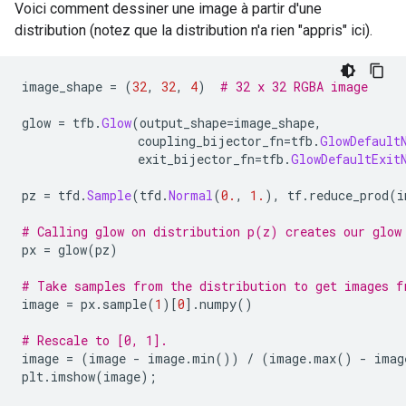
Voici comment dessiner une image à partir d'une
distribution (notez que la distribution n'a rien "appris" ici).
image_shape 
=
(
32
,
32
,
4
)
# 32 x 32 RGBA image
glow 
=
 tfb
.
Glow
(
output_shape
=
image_shape
,
                coupling_bijector_fn
=
tfb
.
GlowDefault
                exit_bijector_fn
=
tfb
.
GlowDefaultExit
pz 
=
 tfd
.
Sample
(
tfd
.
Normal
(
0.
,
1.
),
 tf
.
reduce_prod
(
i
# Calling glow on distribution p(z) creates our glow
px 
=
 glow
(
pz
)
# Take samples from the distribution to get images f
image 
=
 px
.
sample
(
1
)[
0
].
numpy
()
# Rescale to [0, 1].
image 
=
(
image 
-
 image
.
min
())
/
(
image
.
max
()
-
 imag
plt
.
imshow
(
image
);