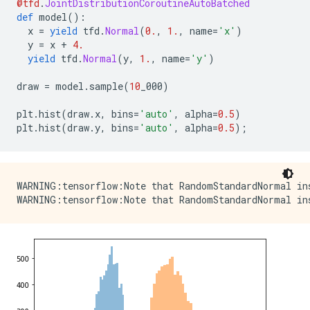
@tfd
.
JointDistributionCoroutineAutoBatched
def
 model
():
  x 
=
yield
 tfd
.
Normal
(
0.
,
1.
,
 name
=
'x'
)
  y 
=
 x 
+
4.
yield
 tfd
.
Normal
(
y
,
1.
,
 name
=
'y'
)
draw 
=
 model
.
sample
(
10
_000
)
plt
.
hist
(
draw
.
x
,
 bins
=
'auto'
,
 alpha
=
0.5
)
plt
.
hist
(
draw
.
y
,
 bins
=
'auto'
,
 alpha
=
0.5
);
WARNING:tensorflow:Note that RandomStandardNormal ins