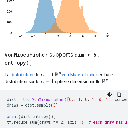
Von
Mises
Fisher
supports
dim > 5
,
entropy(
)
R
n
La
distribution
de
von Mises-Fisher
est une
n
−
1
R
n
distribution sur le
sphère dimensionnelle
.
n
−
1
dist 
=
 tfd
.
VonMisesFisher
([
0.
,
1
,
0
,
1
,
0
,
1
],
 conce
draws 
=
 dist
.
sample
(
3
)
print
(
dist
.
entropy
())
tf
.
reduce_sum
(
draws 
**
2
,
 axis
=
1
)
# each draw has l