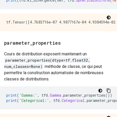
print
(
tfd
.
kl_divergence
(
vmf
,
 tfd
.
SphericalUniform
(
10
parameter
_
properties
Cours de distribution exposent maintenant un
parameter_properties(dtype=tf.float32,
num_classes=None)
méthode de classe, ce qui peut
permettre la construction automatisée de nombreuses
classes de distributions.
print
(
'Gamma:'
,
 tfd
.
Gamma
.
parameter_properties
())
print
(
'Categorical:'
,
 tfd
.
Categorical
.
parameter_prop