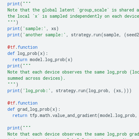
print
(
"""
Note that the global latent `group_scale` is shared a
the local `x` is sampled independently on each devic
"""
)
print
(
'sample:'
,
 xs
)
print
(
'another sample:'
,
 strategy
.
run
(
sample
,
(
seed2
@tf
.
function
def
 log_prob
(
x
):
return
 model
.
log_prob
(
x
)
print
(
"""
Note that each device observes the same log_prob (lo
summed across devices).
"""
)
print
(
'log_prob:'
,
 strategy
.
run
(
log_prob
,
(
xs
,)))
@tf
.
function
def
 grad_log_prob
(
x
):
return
 tfp
.
math
.
value_and_gradient
(
model
.
log_prob
,
print
(
"""
Note that each device observes the same log_prob gra