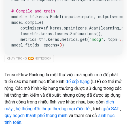
# Compile and train
model
=
tf
.
keras
.
Model
(
inputs
=
inputs
,
outputs
=
scor
model
.
compile
(
optimizer
=
tf
.
keras
.
optimizers
.
Adam
(
learning_ra
loss
=
tfr
.
keras
.
losses
.
SoftmaxLoss
(),
metrics
=
tfr
.
keras
.
metrics
.
get
(
"ndcg"
,
topn
=
5
,
model
.
fit
(
ds
,
epochs
=
3
)
CHẠY TRONG
NOTEBOOK
TensorFlow Ranking là một thư viện mã nguồn mở để phát
triển các mô hình học thần kinh
để xếp hạng
(LTR) có thể mở
rộng. Các mô hình xếp hạng thường được sử dụng trong các
hệ thống tìm kiếm và đề xuất, nhưng cũng đã được áp dụng
thành công trong nhiều lĩnh vực khác nhau, bao gồm
dịch
máy
,
hệ thống đối thoại
thương mại điện tử
, trình
giải SAT
,
quy hoạch thành phố thông minh
và thậm chí cả
sinh học
tính toán.