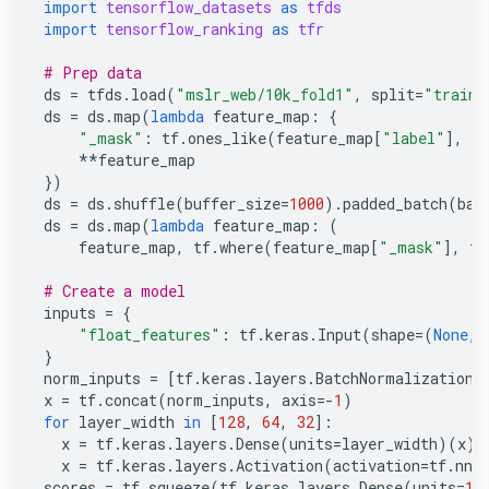
import
tensorflow_datasets
as
tfds
import
tensorflow_ranking
as
tfr
# Prep data
ds
=
tfds
.
load
(
"mslr_web/10k_fold1"
,
split
=
"train"
ds
=
ds
.
map
(
lambda
feature_map
:
{
"_mask"
:
tf
.
ones_like
(
feature_map
[
"label"
],
dt
**
feature_map
})
ds
=
ds
.
shuffle
(
buffer_size
=
1000
)
.
padded_batch
(
bat
ds
=
ds
.
map
(
lambda
feature_map
:
(
feature_map
,
tf
.
where
(
feature_map
[
"_mask"
],
fe
# Create a model
inputs
=
{
"float_features"
:
tf
.
keras
.
Input
(
shape
=
(
None
,
}
norm_inputs
=
[
tf
.
keras
.
layers
.
BatchNormalization
(
x
=
tf
.
concat
(
norm_inputs
,
axis
=-
1
)
for
layer_width
in
[
128
,
64
,
32
]:
x
=
tf
.
keras
.
layers
.
Dense
(
units
=
layer_width
)(
x
)
x
=
tf
.
keras
.
layers
.
Activation
(
activation
=
tf
.
nn
.
scores
=
tf
.
squeeze
(
tf
.
keras
.
layers
.
Dense
(
units
=
1
)