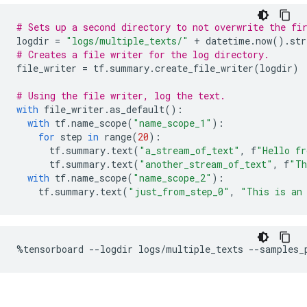
# Sets up a second directory to not overwrite the fi
logdir 
=
"logs/multiple_texts/"
+
 datetime
.
now
().
str
# Creates a file writer for the log directory.
file_writer 
=
 tf
.
summary
.
create_file_writer
(
logdir
)
# Using the file writer, log the text.
with
 file_writer
.
as_default
():
with
 tf
.
name_scope
(
"name_scope_1"
):
for
 step 
in
 range
(
20
):
      tf
.
summary
.
text
(
"a_stream_of_text"
,
 f
"Hello fr
      tf
.
summary
.
text
(
"another_stream_of_text"
,
 f
"Th
with
 tf
.
name_scope
(
"name_scope_2"
):
    tf
.
summary
.
text
(
"just_from_step_0"
,
"This is an
%
tensorboard 
--
logdir logs
/
multiple_texts 
--
samples_