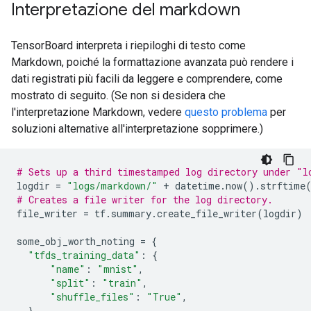
Interpretazione del markdown
TensorBoard interpreta i riepiloghi di testo come
Markdown, poiché la formattazione avanzata può rendere i
dati registrati più facili da leggere e comprendere, come
mostrato di seguito. (Se non si desidera che
l'interpretazione Markdown, vedere
questo problema
per
soluzioni alternative all'interpretazione sopprimere.)
# Sets up a third timestamped log directory under "l
logdir 
=
"logs/markdown/"
+
 datetime
.
now
().
strftime
# Creates a file writer for the log directory.
file_writer 
=
 tf
.
summary
.
create_file_writer
(
logdir
)
some_obj_worth_noting 
=
{
"tfds_training_data"
:
{
"name"
:
"mnist"
,
"split"
:
"train"
,
"shuffle_files"
:
"True"
,
},