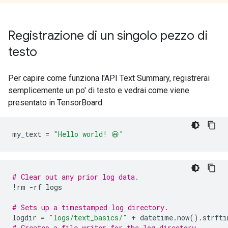
Registrazione di un singolo pezzo di
testo
Per capire come funziona l'API Text Summary, registrerai
semplicemente un po' di testo e vedrai come viene
presentato in TensorBoard.
my_text 
=
"Hello world! 😃"
# Clear out any prior log data.
!
rm 
-
rf logs
# Sets up a timestamped log directory.
logdir 
=
"logs/text_basics/"
+
 datetime
.
now
().
strfti
# Creates a file writer for the log directory.