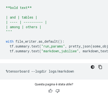
**bold text**
| and | tables |
| ---- | ---------- |
| among | others |
"""
with
 file_writer
.
as_default
():
  tf
.
summary
.
text
(
"run_params"
,
 pretty_json
(
some_ob
  tf
.
summary
.
text
(
"markdown_jubiliee"
,
 markdown_text
%
tensorboard 
--
logdir logs
/
markdown
Questa pagina è stata utile?