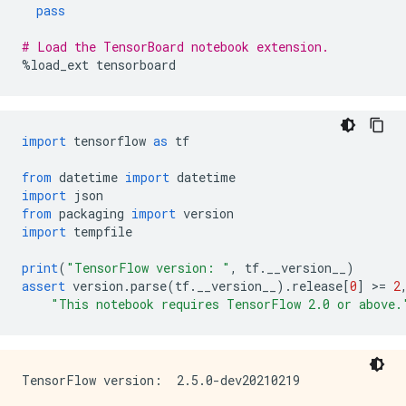
pass
# Load the TensorBoard notebook extension.
%
load_ext tensorboard
import
 tensorflow 
as
 tf
from
 datetime 
import
 datetime
import
 json
from
 packaging 
import
 version
import
 tempfile
print
(
"TensorFlow version: "
,
 tf
.
__version__
)
assert
 version
.
parse
(
tf
.
__version__
).
release
[
0
]
>=
2
"This notebook requires TensorFlow 2.0 or above.