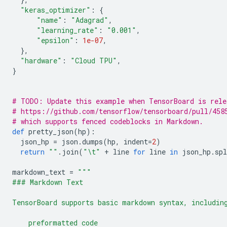
"keras_optimizer"
:
{
"name"
:
"Adagrad"
,
"learning_rate"
:
"0.001"
,
"epsilon"
:
1e-07
,
},
"hardware"
:
"Cloud TPU"
,
}
# TODO: Update this example when TensorBoard is rele
# https://github.com/tensorflow/tensorboard/pull/458
# which supports fenced codeblocks in Markdown.
def
 pretty_json
(
hp
):
  json_hp 
=
 json
.
dumps
(
hp
,
 indent
=
2
)
return
""
.
join
(
"\t"
+
 line 
for
 line 
in
 json_hp
.
spl
markdown_text 
=
"""
### Markdown Text
TensorBoard supports basic markdown syntax, includin
    preformatted code