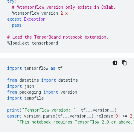
try
:
# %tensorflow_version only exists in Colab.
%
tensorflow_version 
2.x
except
Exception
:
pass
# Load the TensorBoard notebook extension.
%
load_ext tensorboard
import
 tensorflow 
as
 tf
from
 datetime 
import
 datetime
import
 json
from
 packaging 
import
 version
import
 tempfile
print
(
"TensorFlow version: "
,
 tf
.
__version__
)
assert
 version
.
parse
(
tf
.
__version__
).
release
[
0
]
>=
2
"This notebook requires TensorFlow 2.0 or above.