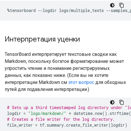
%
tensorboard 
--
logdir logs
/
multiple_texts 
--
samples_
Интерпретация уценки
TensorBoard интерпретирует текстовые сводки как
Markdown, поскольку богатое форматирование может
упростить чтение и понимание регистрируемых
данных, как показано ниже. (Если вы не хотите
интерпретации Markdown см
этот вопрос
для обходных
путей для подавления интерпретации.)
# Sets up a third timestamped log directory under "l
logdir 
=
"logs/markdown/"
+
 datetime
.
now
().
strftime
# Creates a file writer for the log directory.
file_writer 
=
 tf
.
summary
.
create_file_writer
(
logdir
)