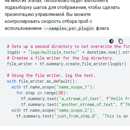
на многих этапах, TensorBoard будет выполнять
подвыборку шагов для отображения, чтобы сделать
презентацию управляемой. Вы можете
контролировать скорость отбора проб с
использованием
--samples_per_plugin
флага.
# Sets up a second directory to not overwrite the fi
logdir 
=
"logs/multiple_texts/"
+
 datetime
.
now
().
str
# Creates a file writer for the log directory.
file_writer 
=
 tf
.
summary
.
create_file_writer
(
logdir
)
# Using the file writer, log the text.
with
 file_writer
.
as_default
():
with
 tf
.
name_scope
(
"name_scope_1"
):
for
 step 
in
 range
(
20
):
      tf
.
summary
.
text
(
"a_stream_of_text"
,
 f
"Hello fr
      tf
.
summary
.
text
(
"another_stream_of_text"
,
 f
"Th
with
 tf
.
name_scope
(
"name_scope_2"
):
    tf
.
summary
.
text
(
"just_from_step_0"
,
"This is an