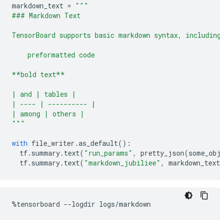
markdown_text 
=
"""
### Markdown Text
TensorBoard supports basic markdown syntax, includin
    preformatted code
**bold text**
| and | tables |
| ---- | ---------- |
| among | others |
"""
with
 file_writer
.
as_default
():
  tf
.
summary
.
text
(
"run_params"
,
 pretty_json
(
some_ob
  tf
.
summary
.
text
(
"markdown_jubiliee"
,
 markdown_text
%
tensorboard 
--
logdir logs
/
markdown