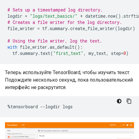
# Sets up a timestamped log directory.
logdir 
=
"logs/text_basics/"
+
 datetime
.
now
().
strfti
# Creates a file writer for the log directory.
file_writer 
=
 tf
.
summary
.
create_file_writer
(
logdir
)
# Using the file writer, log the text.
with
 file_writer
.
as_default
():
  tf
.
summary
.
text
(
"first_text"
,
 my_text
,
 step
=
0
)
Теперь используйте TensorBoard, чтобы изучить текст.
Подождите несколько секунд, пока пользовательский
интерфейс не раскрутится.
%
tensorboard 
--
logdir logs