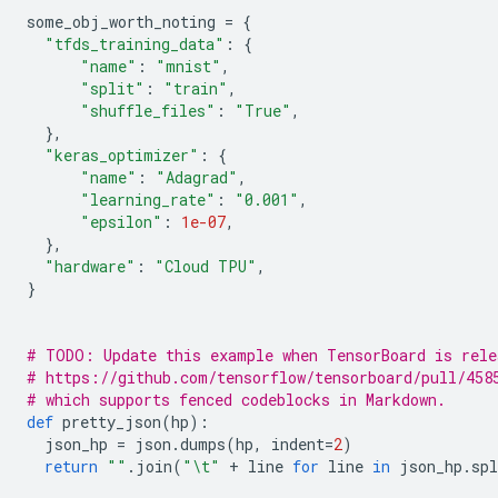
some_obj_worth_noting 
=
{
"tfds_training_data"
:
{
"name"
:
"mnist"
,
"split"
:
"train"
,
"shuffle_files"
:
"True"
,
},
"keras_optimizer"
:
{
"name"
:
"Adagrad"
,
"learning_rate"
:
"0.001"
,
"epsilon"
:
1e-07
,
},
"hardware"
:
"Cloud TPU"
,
}
# TODO: Update this example when TensorBoard is rele
# https://github.com/tensorflow/tensorboard/pull/458
# which supports fenced codeblocks in Markdown.
def
 pretty_json
(
hp
):
  json_hp 
=
 json
.
dumps
(
hp
,
 indent
=
2
)
return
""
.
join
(
"\t"
+
 line 
for
 line 
in
 json_hp
.
spl