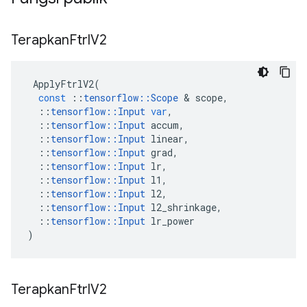
Terapkan
Ftrl
V2
ApplyFtrlV2
(
const
::
tensorflow
::
Scope
&
scope
,
::
tensorflow
::
Input
var
,
::
tensorflow
::
Input
accum
,
::
tensorflow
::
Input
linear
,
::
tensorflow
::
Input
grad
,
::
tensorflow
::
Input
lr
,
::
tensorflow
::
Input
l1
,
::
tensorflow
::
Input
l2
,
::
tensorflow
::
Input
l2_shrinkage
,
::
tensorflow
::
Input
lr_power
)
Terapkan
Ftrl
V2