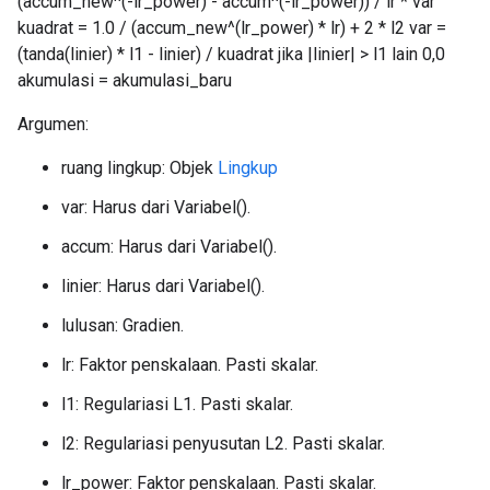
(accum_new^(-lr_power) - accum^(-lr_power)) / lr * var
kuadrat = 1.0 / (accum_new^(lr_power) * lr) + 2 * l2 var =
(tanda(linier) * l1 - linier) / kuadrat jika |linier| > l1 lain 0,0
akumulasi = akumulasi_baru
Argumen:
ruang lingkup: Objek
Lingkup
var: Harus dari Variabel().
accum: Harus dari Variabel().
linier: Harus dari Variabel().
lulusan: Gradien.
lr: Faktor penskalaan. Pasti skalar.
l1: Regulariasi L1. Pasti skalar.
l2: Regulariasi penyusutan L2. Pasti skalar.
lr_power: Faktor penskalaan. Pasti skalar.