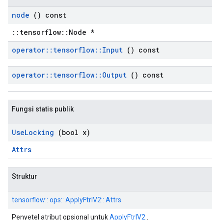
node
() const
::tensorflow::Node *
operator
::
tensorflow
::
Input
() const
operator
::
tensorflow
::
Output
() const
Fungsi statis publik
Use
Locking
(bool x)
Attrs
Struktur
tensorflow:: ops:: ApplyFtrlV2:: Attrs
Penyetel atribut opsional untuk
ApplyFtrlV2
.