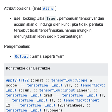
Atribut opsional (lihat
Attrs
):
use_locking: Jika
True
, pembaruan tensor var dan
accum akan dilindungi oleh kunci; jika tidak, perilaku
tersebut tidak terdefinisikan, namun mungkin
menunjukkan lebih sedikit pertentangan.
Pengembalian:
Output
: Sama seperti "var".
Konstruktor dan Destruktor
Apply
Ftrl
V2
(const
::
tensorflow
::
Scope
&
scope
,
::
tensorflow
::
Input
var
,
::
tensorflow
::
Input
accum
,
::
tensorflow
::
Input
linear
,
::
tensorflow
::
Input
grad
,
::
tensorflow
::
Input
lr
,
::
tensorflow
::
Input
l1
,
::
tensorflow
::
Input
l2
,
::
tensorflow
::
Input
l2
_
shrinkage
,
::
tensorflow
::
Input
lr
_
power)