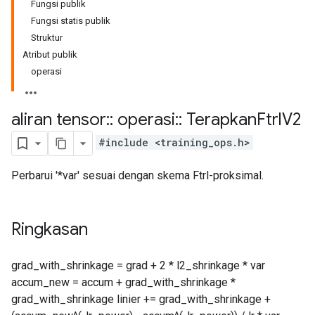
Fungsi publik
Fungsi statis publik
Struktur
Atribut publik
operasi
aliran tensor
::
operasi
::
Terapkan
Ftrl
V2
#include <training_ops.h>
Perbarui '*var' sesuai dengan skema Ftrl-proksimal.
Ringkasan
grad_with_shrinkage = grad + 2 * l2_shrinkage * var
accum_new = accum + grad_with_shrinkage *
grad_with_shrinkage linier += grad_with_shrinkage +