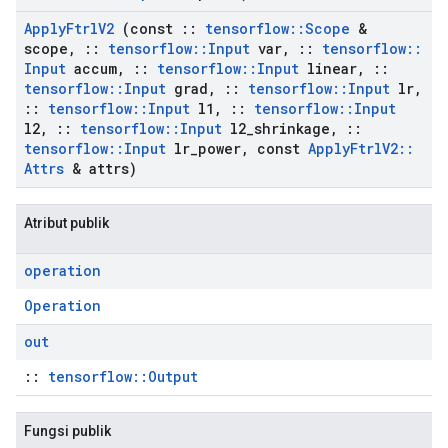
Apply
Ftrl
V2
(const
::
tensorflow
::
Scope
&
scope
,
::
tensorflow
::
Input
var
,
::
tensorflow
::
Input
accum
,
::
tensorflow
::
Input
linear
,
::
tensorflow
::
Input
grad
,
::
tensorflow
::
Input
lr
,
::
tensorflow
::
Input
l1
,
::
tensorflow
::
Input
l2
,
::
tensorflow
::
Input
l2
_
shrinkage
,
::
tensorflow
::
Input
lr
_
power
,
const
Apply
Ftrl
V2
::
Attrs
& attrs)
Atribut publik
operation
Operation
out
::
tensorflow::Output
Fungsi publik