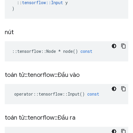
::
tensorflow
::
Input
y
)
nút
::
tensorflow
::
Node
*
node
()
const
toán tử
::
tenorflow
::
Đầu vào
operator
::
tensorflow
::
Input
()
const
toán tử
::
tenorflow
::
Đầu ra