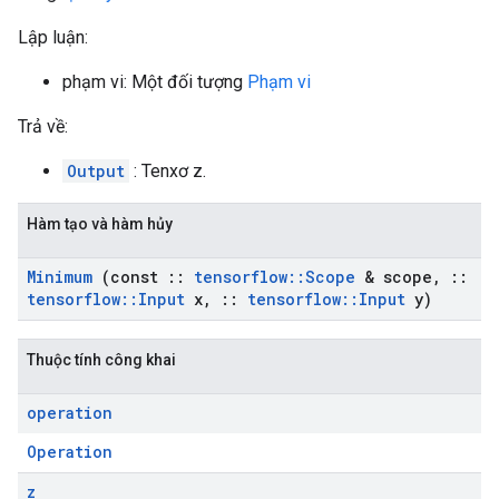
Lập luận:
phạm vi: Một đối tượng
Phạm vi
Trả về:
Output
: Tenxơ z.
Hàm tạo và hàm hủy
Minimum
(const
::
tensorflow
::
Scope
& scope
,
::
tensorflow
::
Input
x
,
::
tensorflow
::
Input
y)
Thuộc tính công khai
operation
Operation
z