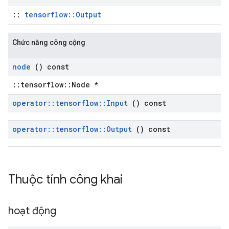
::
tensorflow::Output
Chức năng công cộng
node
() const
::tensorflow::Node *
operator
::
tensorflow
::
Input
() const
operator
::
tensorflow
::
Output
() const
Thuộc tính công khai
hoạt động