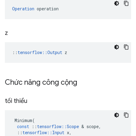
Operation
 operation
z
::
tensorflow::Output
 z
Chức năng công cộng
tối thiểu
Minimum
(
const
::
tensorflow
::
Scope
&
scope
,
::
tensorflow
::
Input
x
,