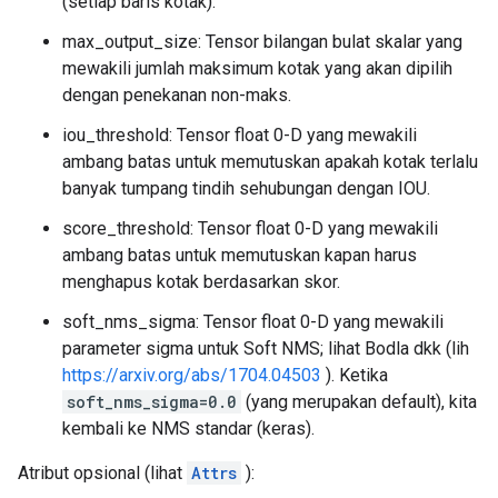
(setiap baris kotak).
max_output_size: Tensor bilangan bulat skalar yang
mewakili jumlah maksimum kotak yang akan dipilih
dengan penekanan non-maks.
iou_threshold: Tensor float 0-D yang mewakili
ambang batas untuk memutuskan apakah kotak terlalu
banyak tumpang tindih sehubungan dengan IOU.
score_threshold: Tensor float 0-D yang mewakili
ambang batas untuk memutuskan kapan harus
menghapus kotak berdasarkan skor.
soft_nms_sigma: Tensor float 0-D yang mewakili
parameter sigma untuk Soft NMS; lihat Bodla dkk (lih
https://arxiv.org/abs/1704.04503
). Ketika
soft_nms_sigma=0.0
(yang merupakan default), kita
kembali ke NMS standar (keras).
Atribut opsional (lihat
Attrs
):