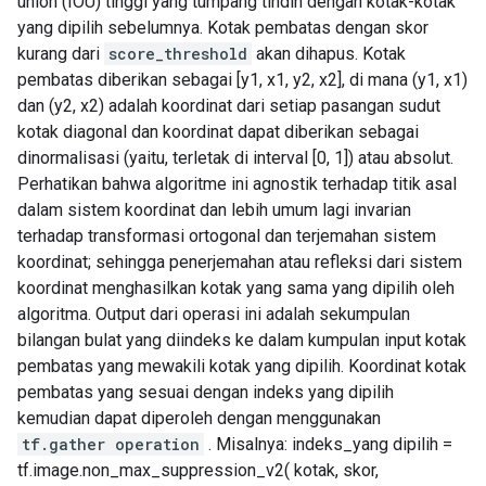
union (IOU) tinggi yang tumpang tindih dengan kotak-kotak
yang dipilih sebelumnya. Kotak pembatas dengan skor
kurang dari
score_threshold
akan dihapus. Kotak
pembatas diberikan sebagai [y1, x1, y2, x2], di mana (y1, x1)
dan (y2, x2) adalah koordinat dari setiap pasangan sudut
kotak diagonal dan koordinat dapat diberikan sebagai
dinormalisasi (yaitu, terletak di interval [0, 1]) atau absolut.
Perhatikan bahwa algoritme ini agnostik terhadap titik asal
dalam sistem koordinat dan lebih umum lagi invarian
terhadap transformasi ortogonal dan terjemahan sistem
koordinat; sehingga penerjemahan atau refleksi dari sistem
koordinat menghasilkan kotak yang sama yang dipilih oleh
algoritma. Output dari operasi ini adalah sekumpulan
bilangan bulat yang diindeks ke dalam kumpulan input kotak
pembatas yang mewakili kotak yang dipilih. Koordinat kotak
pembatas yang sesuai dengan indeks yang dipilih
kemudian dapat diperoleh dengan menggunakan
tf.gather operation
. Misalnya: indeks_yang dipilih =
tf.image.non_max_suppression_v2( kotak, skor,