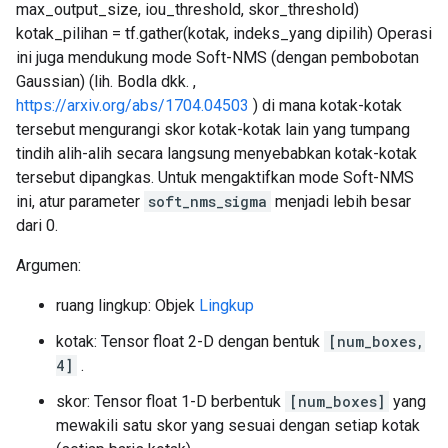
max_output_size, iou_threshold, skor_threshold)
kotak_pilihan = tf.gather(kotak, indeks_yang dipilih) Operasi
ini juga mendukung mode Soft-NMS (dengan pembobotan
Gaussian) (lih. Bodla dkk. ,
https://arxiv.org/abs/1704.04503
) di mana kotak-kotak
tersebut mengurangi skor kotak-kotak lain yang tumpang
tindih alih-alih secara langsung menyebabkan kotak-kotak
tersebut dipangkas. Untuk mengaktifkan mode Soft-NMS
ini, atur parameter
soft_nms_sigma
menjadi lebih besar
dari 0.
Argumen:
ruang lingkup: Objek
Lingkup
kotak: Tensor float 2-D dengan bentuk
[num_boxes,
4]
.
skor: Tensor float 1-D berbentuk
[num_boxes]
yang
mewakili satu skor yang sesuai dengan setiap kotak