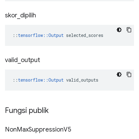
skor
_
dipilih
::
tensorflow::Output
 selected_scores
valid
_
output
::
tensorflow::Output
 valid_outputs
Fungsi publik
Non
Max
Suppression
V5