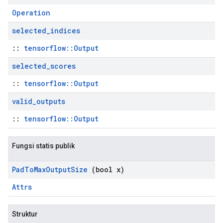
Operation
selected
_
indices
::
tensorflow::Output
selected
_
scores
::
tensorflow::Output
valid
_
outputs
::
tensorflow::Output
Fungsi statis publik
Pad
To
Max
Output
Size
(bool x)
Attrs
Struktur