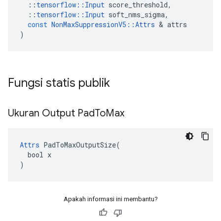
::
tensorflow
::
Input
score_threshold
,
::
tensorflow
::
Input
soft_nms_sigma
,
const
NonMaxSuppressionV5
::
Attrs
&
attrs
)
Fungsi statis publik
Ukuran Output Pad
To
Max
Attrs
 PadToMaxOutputSize(

  bool x

)
Apakah informasi ini membantu?