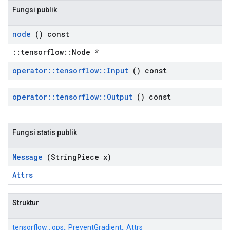
Fungsi publik
node
() const
::tensorflow::Node *
operator
::
tensorflow
::
Input
() const
operator
::
tensorflow
::
Output
() const
Fungsi statis publik
Message
(String
Piece x)
Attrs
Struktur
tensorflow:: ops:: PreventGradient:: Attrs