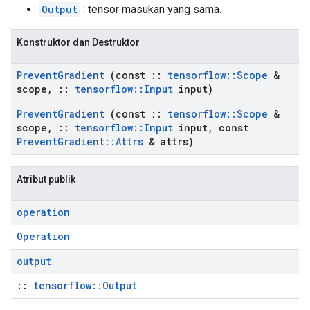
Output
: tensor masukan yang sama.
Konstruktor dan Destruktor
Prevent
Gradient
(const
::
tensorflow
::
Scope
&
scope
,
::
tensorflow
::
Input
input)
Prevent
Gradient
(const
::
tensorflow
::
Scope
&
scope
,
::
tensorflow
::
Input
input
,
const
Prevent
Gradient
::
Attrs
& attrs)
Atribut publik
operation
Operation
output
::
tensorflow::Output