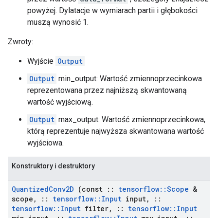
powyżej. Dylatacje w wymiarach partii i głębokości
muszą wynosić 1.
Zwroty:
Wyjście
Output
Output
min_output: Wartość zmiennoprzecinkowa
reprezentowana przez najniższą skwantowaną
wartość wyjściową.
Output
max_output: Wartość zmiennoprzecinkowa,
którą reprezentuje najwyższa skwantowana wartość
wyjściowa.
Konstruktory i destruktory
Quantized
Conv2D
(const
::
tensorflow
::
Scope
&
scope
,
::
tensorflow
::
Input
input
,
::
tensorflow
::
Input
filter
,
::
tensorflow
::
Input