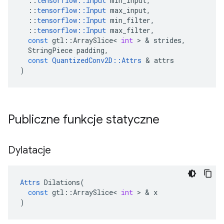
::
tensorflow
::
Input
min_input
,
::
tensorflow
::
Input
max_input
,
::
tensorflow
::
Input
min_filter
,
::
tensorflow
::
Input
max_filter
,
const
gtl
::
ArraySlice
<
int
>
&
strides
,
StringPiece
padding
,
const
QuantizedConv2D
::
Attrs
&
attrs
)
Publiczne funkcje statyczne
Dylatacje
Attrs
Dilations
(
const
gtl
::
ArraySlice
<
int
>
&
x
)