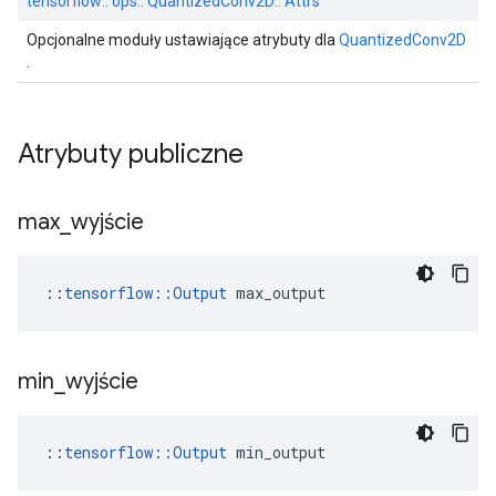
tensorflow:: ops:: QuantizedConv2D:: Attrs
Opcjonalne moduły ustawiające atrybuty dla
QuantizedConv2D
.
Atrybuty publiczne
max
_
wyjście
::
tensorflow::Output
 max_output
min
_
wyjście
::
tensorflow::Output
 min_output