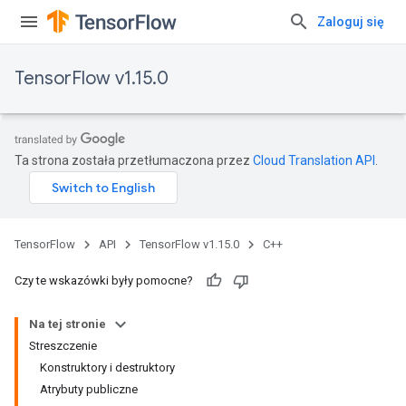
Zaloguj się
TensorFlow v1.15.0
Ta strona została przetłumaczona przez
Cloud Translation API
.
TensorFlow
API
TensorFlow v1.15.0
C++
Czy te wskazówki były pomocne?
Na tej stronie
Streszczenie
Konstruktory i destruktory
Atrybuty publiczne