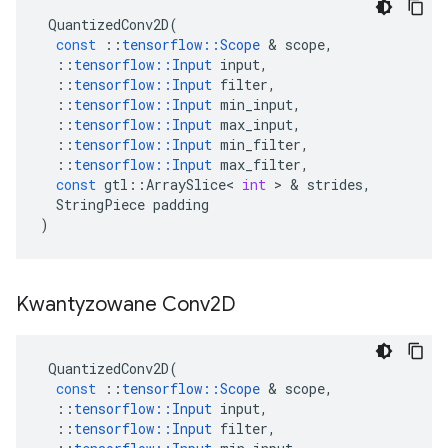
QuantizedConv2D
(
const
::
tensorflow
::
Scope
&
scope
,
::
tensorflow
::
Input
input
,
::
tensorflow
::
Input
filter
,
::
tensorflow
::
Input
min_input
,
::
tensorflow
::
Input
max_input
,
::
tensorflow
::
Input
min_filter
,
::
tensorflow
::
Input
max_filter
,
const
gtl
::
ArraySlice
<
int
>
&
strides
,
StringPiece
padding
)
Kwantyzowane Conv2D
QuantizedConv2D
(
const
::
tensorflow
::
Scope
&
scope
,
::
tensorflow
::
Input
input
,
::
tensorflow
::
Input
filter
,