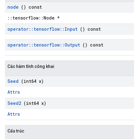
node
() const
::tensorflow::Node *
operator
::
tensorflow
::
Input
() const
operator
::
tensorflow
::
Output
() const
Các hàm tĩnh công khai
Seed
(int64 x)
Attrs
Seed2
(int64 x)
Attrs
Cấu trúc