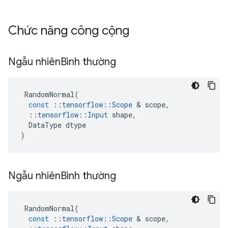
Chức năng công cộng
Ngẫu nhiên
Bình thường
RandomNormal
(
const
::
tensorflow
::
Scope
&
scope
,
::
tensorflow
::
Input
shape
,
DataType
dtype
)
Ngẫu nhiên
Bình thường
RandomNormal
(
const
::
tensorflow
::
Scope
&
scope
,