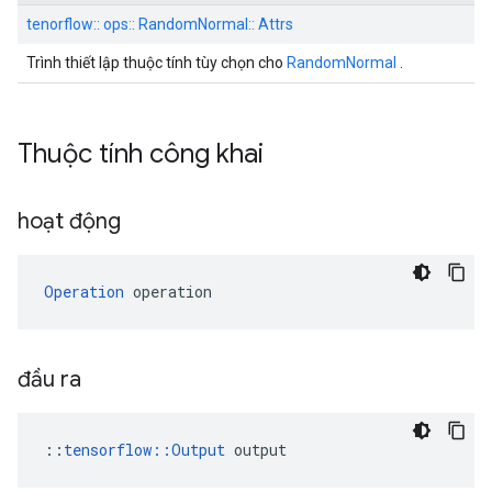
tenorflow:: ops:: RandomNormal:: Attrs
Trình thiết lập thuộc tính tùy chọn cho
RandomNormal
.
Thuộc tính công khai
hoạt động
Operation
 operation
đầu ra
::
tensorflow::Output
 output