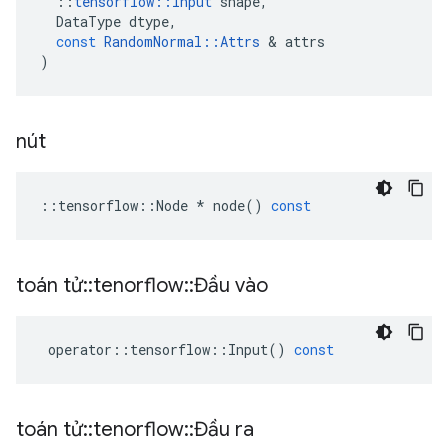
::
tensorflow
::
Input
shape
,
DataType
dtype
,
const
RandomNormal
::
Attrs
&
attrs
)
nút
::
tensorflow
::
Node
*
node
()
const
toán tử
::
tenorflow
::
Đầu vào
operator
::
tensorflow
::
Input
()
const
toán tử
::
tenorflow
::
Đầu ra