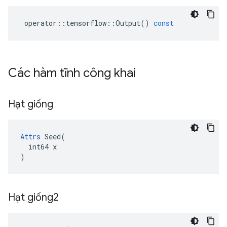
operator
::
tensorflow
::
Output
()
const
Các hàm tĩnh công khai
Hạt giống
Attrs
 Seed(

  int64 x

)
Hạt giống2