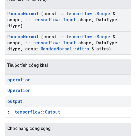
Random
Normal
(const
::
tensorflow
::
Scope
&
scope
,
::
tensorflow
::
Input
shape
,
Data
Type
dtype)
Random
Normal
(const
::
tensorflow
::
Scope
&
scope
,
::
tensorflow
::
Input
shape
,
Data
Type
dtype
,
const
Random
Normal
::
Attrs
& attrs)
Thuộc tính công khai
operation
Operation
output
::
tensorflow::Output
Chức năng công cộng