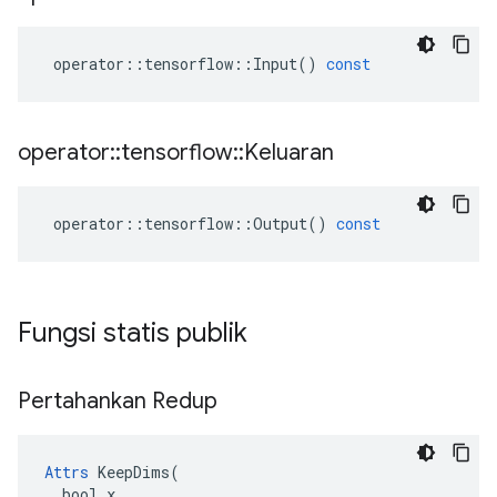
operator
::
tensorflow
::
Input
()
const
operator
::
tensorflow
::
Keluaran
operator
::
tensorflow
::
Output
()
const
Fungsi statis publik
Pertahankan Redup
Attrs
 KeepDims(

  bool x
