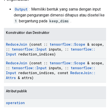
Output
: Memiliki bentuk yang sama dengan input
dengan pengurangan dimensi dihapus atau disetel ke
1
bergantung pada
keep_dims
.
Konstruktor dan Destruktor
Reduce
Join
(const
::
tensorflow
::
Scope
& scope
,
::
tensorflow
::
Input
inputs
,
::
tensorflow
::
Input
reduction
_
indices)
Reduce
Join
(const
::
tensorflow
::
Scope
& scope
,
::
tensorflow
::
Input
inputs
,
::
tensorflow
::
Input
reduction
_
indices
,
const
Reduce
Join
::
Attrs
& attrs)
Atribut publik
operation