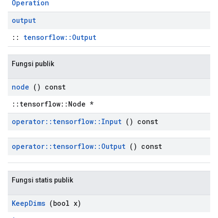
Operation
output
::
tensorflow::Output
Fungsi publik
node
() const
::tensorflow::Node *
operator
::
tensorflow
::
Input
() const
operator
::
tensorflow
::
Output
() const
Fungsi statis publik
Keep
Dims
(bool x)