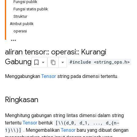
Fungsi publik
Fungsi statis publik
Struktur
Atribut publik
operasi
aliran tensor
::
operasi
::
Kurangi
Gabung
#include <string_ops.h>
Menggabungkan
Tensor
string pada dimensi tertentu.
Ringkasan
Menghitung gabungan string lintas dimensi dalam string
tertentu
Tensor
bentuk
[\\(d_0, d_1, ..., d_{n-
1}\\)]
. Mengembalikan
Tensor
baru yang dibuat dengan