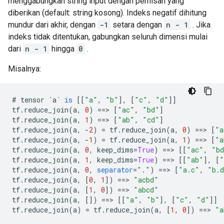
menggabungkan string input dengan pemisah yang
diberikan (default: string kosong). Indeks negatif dihitung
mundur dari akhir, dengan
-1
setara dengan
n - 1
. Jika
indeks tidak ditentukan, gabungkan seluruh dimensi mulai
dari
n - 1
hingga
0
.
Misalnya:
#
tensor
`a`
is
[[
"a"
,
"b"
]
,
[
"c"
,
"d"
]]
tf
.
reduce_join
(
a
,
0
)
==>
[
"ac"
,
"bd"
]
tf
.
reduce_join
(
a
,
1
)
==>
[
"ab"
,
"cd"
]
tf
.
reduce_join
(
a
,
-
2
)
=
tf
.
reduce_join
(
a
,
0
)
==>
[
"a
tf
.
reduce_join
(
a
,
-
1
)
=
tf
.
reduce_join
(
a
,
1
)
==>
[
"a
tf
.
reduce_join
(
a
,
0
,
keep_dims
=
True
)
==>
[[
"ac"
,
"b
tf
.
reduce_join
(
a
,
1
,
keep_dims
=
True
)
==>
[[
"ab"
]
,
[
"
tf
.
reduce_join
(
a
,
0
,
separator
=
"."
)
==>
[
"a.c"
,
"b.
tf
.
reduce_join
(
a
,
[
0
,
1
]
)
==>
"acbd"
tf
.
reduce_join
(
a
,
[
1
,
0
]
)
==>
"abcd"
tf
.
reduce_join
(
a
,
[]
)
==>
[[
"a"
,
"b"
]
,
[
"c"
,
"d"
]]
tf
.
reduce_join
(
a
)
=
tf
.
reduce_join
(
a
,
[
1
,
0
]
)
==>
"a