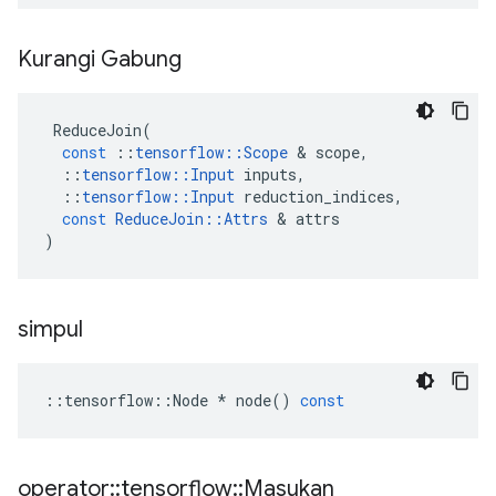
Kurangi Gabung
ReduceJoin
(
const
::
tensorflow
::
Scope
&
scope
,
::
tensorflow
::
Input
inputs
,
::
tensorflow
::
Input
reduction_indices
,
const
ReduceJoin
::
Attrs
&
attrs
)
simpul
::
tensorflow
::
Node
*
node
()
const
operator
::
tensorflow
::
Masukan