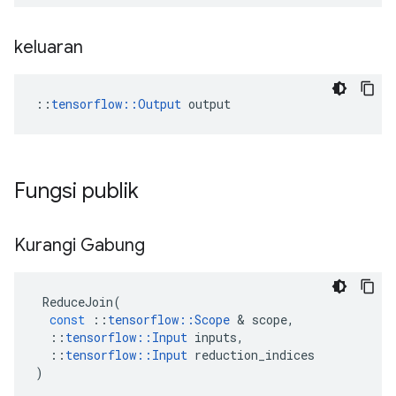
keluaran
::
tensorflow::Output
 output
Fungsi publik
Kurangi Gabung
ReduceJoin
(
const
::
tensorflow
::
Scope
&
scope
,
::
tensorflow
::
Input
inputs
,
::
tensorflow
::
Input
reduction_indices
)