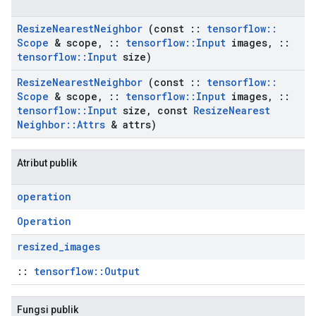
Resize
Nearest
Neighbor
(const
::
tensorflow
::
Scope
& scope
,
::
tensorflow
::
Input
images
,
::
tensorflow
::
Input
size)
Resize
Nearest
Neighbor
(const
::
tensorflow
::
Scope
& scope
,
::
tensorflow
::
Input
images
,
::
tensorflow
::
Input
size
,
const
Resize
Nearest
Neighbor
::
Attrs
& attrs)
Atribut publik
operation
Operation
resized
_
images
::
tensorflow::Output
Fungsi publik