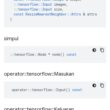
::
tensorflow
::
Input
images
,
::
tensorflow
::
Input
size
,
const
ResizeNearestNeighbor
::
Attrs
&
attrs
)
simpul
::
tensorflow
::
Node
*
node
()
const
operator
::
tensorflow
::
Masukan
operator
::
tensorflow
::
Input
()
const
operator
::
tensorflow
::
Keluaran