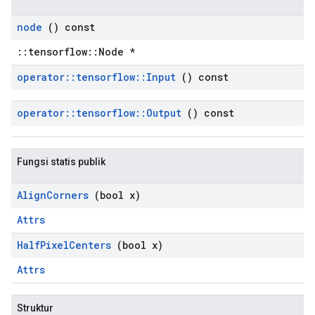
node
() const
::tensorflow::Node *
operator
::
tensorflow
::
Input
() const
operator
::
tensorflow
::
Output
() const
Fungsi statis publik
Align
Corners
(bool x)
Attrs
Half
Pixel
Centers
(bool x)
Attrs
Struktur