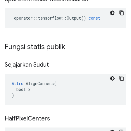
operator
::
tensorflow
::
Output
()
const
Fungsi statis publik
Sejajarkan Sudut
Attrs
 AlignCorners(

  bool x

)
Half
Pixel
Centers