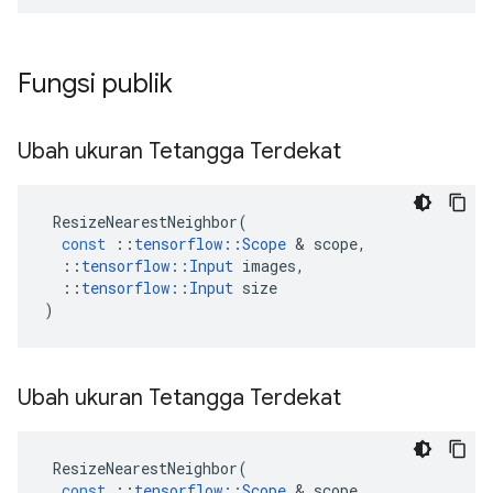
Fungsi publik
Ubah ukuran Tetangga Terdekat
ResizeNearestNeighbor
(
const
::
tensorflow
::
Scope
&
scope
,
::
tensorflow
::
Input
images
,
::
tensorflow
::
Input
size
)
Ubah ukuran Tetangga Terdekat
ResizeNearestNeighbor
(
const
::
tensorflow
::
Scope
&
scope
,