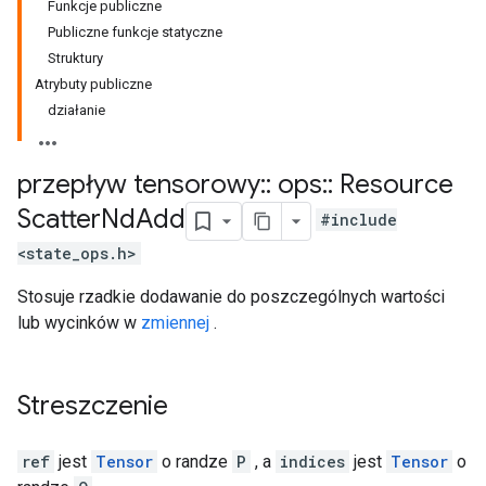
Funkcje publiczne
Publiczne funkcje statyczne
Struktury
Atrybuty publiczne
działanie
przepływ tensorowy
::
ops
::
Resource
Scatter
Nd
Add
#include
<state_ops.h>
Stosuje rzadkie dodawanie do poszczególnych wartości
lub wycinków w
zmiennej
.
Streszczenie
ref
jest
Tensor
o randze
P
, a
indices
jest
Tensor
o