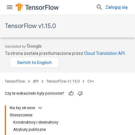
Zaloguj się
TensorFlow v1.15.0
Ta strona została przetłumaczona przez
Cloud Translation API
.
TensorFlow
API
TensorFlow v1.15.0
C++
Czy te wskazówki były pomocne?
Na tej stronie
Streszczenie
Konstruktory i destruktory
Atrybuty publiczne