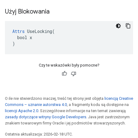
Użyj Blokowania
Attrs
 UseLocking(

  bool x

)
Czy te wskazówki były pomocne?
O ile nie stwierdzono inaczej, treść tej strony jest objęta
licencją Creative
Commons – uznanie autorstwa 4.0
, a fragmenty kodu są dostępne na
licencji Apache 2.0
. Szczegółowe informacje na ten temat zawierają
zasady dotyczące witryny Google Developers
. Java jest zastrzeżonym
znakiem towarowym firmy Oracle i jej podmiotów stowarzyszonych.
Ostatnia aktualizacja: 2026-02-18 UTC.