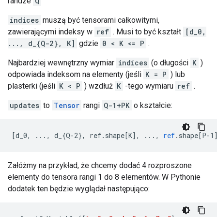
randze
Q
indices
muszą być tensorami całkowitymi,
zawierającymi indeksy w
ref
. Musi to być kształt
[d_0,
..., d_{Q-2}, K]
gdzie
0 < K <= P
.
Najbardziej wewnętrzny wymiar
indices
(o długości
K
)
odpowiada indeksom na elementy (jeśli
K = P
) lub
plasterki (jeśli
K < P
) wzdłuż
K
-tego wymiaru
ref
.
updates
to
Tensor
rangi
Q-1+PK
o kształcie:
[
d_0, ..., d_{Q-2}, ref.shape[K
]
,
...,
ref
.
shape
[
P-1
Załóżmy na przykład, że chcemy dodać 4 rozproszone
elementy do tensora rangi 1 do 8 elementów. W Pythonie
dodatek ten będzie wyglądał następująco: