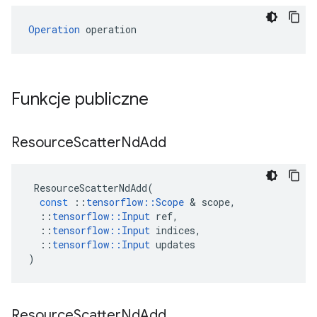
Operation
 operation
Funkcje publiczne
Resource
Scatter
Nd
Add
ResourceScatterNdAdd
(
const
::
tensorflow
::
Scope
&
scope
,
::
tensorflow
::
Input
ref
,
::
tensorflow
::
Input
indices
,
::
tensorflow
::
Input
updates
)
Resource
Scatter
Nd
Add