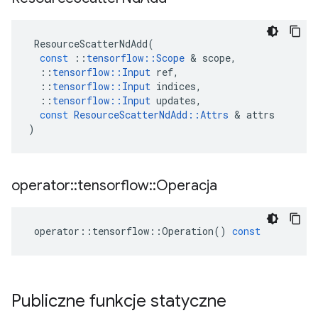
ResourceScatterNdAdd
(
const
::
tensorflow
::
Scope
&
scope
,
::
tensorflow
::
Input
ref
,
::
tensorflow
::
Input
indices
,
::
tensorflow
::
Input
updates
,
const
ResourceScatterNdAdd
::
Attrs
&
attrs
)
operator
::
tensorflow
::
Operacja
operator
::
tensorflow
::
Operation
()
const
Publiczne funkcje statyczne