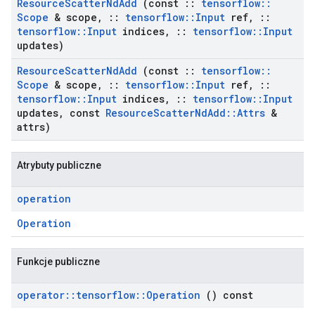
Resource
Scatter
Nd
Add
(const
::
tensorflow
::
Scope
& scope
,
::
tensorflow
::
Input
ref
,
::
tensorflow
::
Input
indices
,
::
tensorflow
::
Input
updates)
Resource
Scatter
Nd
Add
(const
::
tensorflow
::
Scope
& scope
,
::
tensorflow
::
Input
ref
,
::
tensorflow
::
Input
indices
,
::
tensorflow
::
Input
updates
,
const
Resource
Scatter
Nd
Add
::
Attrs
&
attrs)
Atrybuty publiczne
operation
Operation
Funkcje publiczne
operator
::
tensorflow
::
Operation
() const