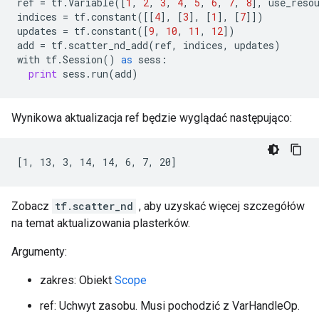
ref
=
tf
.
Variable
([
1
,
2
,
3
,
4
,
5
,
6
,
7
,
8
],
use_reso
indices
=
tf
.
constant
([[
4
],
[
3
],
[
1
],
[
7
]])
updates
=
tf
.
constant
([
9
,
10
,
11
,
12
])
add
=
tf
.
scatter_nd_add
(
ref
,
indices
,
updates
)
with
tf
.
Session
()
as
sess
:
print
sess
.
run
(
add
)
Wynikowa aktualizacja ref będzie wyglądać następująco:
[1, 13, 3, 14, 14, 6, 7, 20]
Zobacz
tf.scatter_nd
, aby uzyskać więcej szczegółów
na temat aktualizowania plasterków.
Argumenty:
zakres: Obiekt
Scope
ref: Uchwyt zasobu. Musi pochodzić z VarHandleOp.