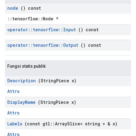
node
() const
::tensorflow::Node *
operator
::
tensorflow
::
Input
() const
operator
::
tensorflow
::
Output
() const
Fungsi statis publik
Description
(String
Piece x)
Attrs
Display
Name
(String
Piece x)
Attrs
Labels
(const gtl
::
Array
Slice< string > & x)
Attrs