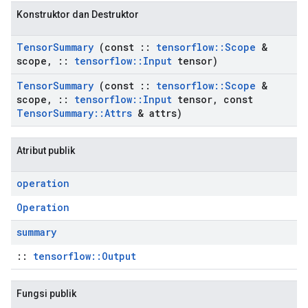
Konstruktor dan Destruktor
Tensor
Summary
(const
::
tensorflow
::
Scope
&
scope
,
::
tensorflow
::
Input
tensor)
Tensor
Summary
(const
::
tensorflow
::
Scope
&
scope
,
::
tensorflow
::
Input
tensor
,
const
Tensor
Summary
::
Attrs
& attrs)
Atribut publik
operation
Operation
summary
::
tensorflow::Output
Fungsi publik