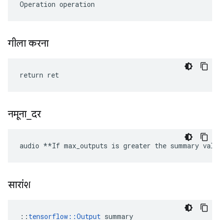
Operation operation
गीला करना
return ret
नमूना
_
दर
audio **If max_outputs is greater the summary valu
सारांश
::
tensorflow::Output
 summary