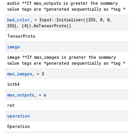
audio **If max_outputs is greater the summary
value tags are *generated sequentially as *tag *
bad
_
color
_
= Input
::
Initializer(
{255
,
0
,
0
,
255}
,
{4})
.
As
Tensor
Proto(
)
TensorProto
image
image **If max_images is greater the summary
value tags are *generated sequentially as *tag *
max
_
images
_
= 3
int64
max
_
outputs
_
= x
ret
operation
Operation