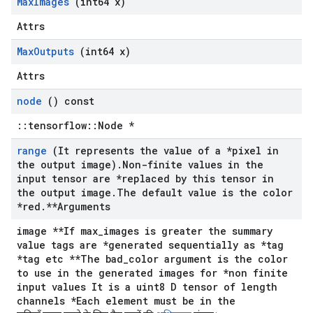
Max
Images
(int64 x)
Attrs
Max
Outputs
(int64 x)
Attrs
node
() const
::tensorflow::Node *
range
(It represents the value of a *pixel in
the output image)
.
Non-finite values in the
input tensor are *replaced by this tensor in
the output image
.
The default value is the color
*red
.
**Arguments
image **If max_images is greater the summary
value tags are *generated sequentially as *tag
*tag etc **The bad_color argument is the color
to use in the generated images for *non finite
input values It is a uint8 D tensor of length
channels *Each element must be in the