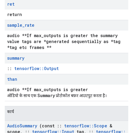
ret
return
sample
_
rate
audio **If max_outputs is greater the summary
value tags are *generated sequentially as *tag
*tag etc frames **
summary
::
tensorflow::Output
than
audio **If max_outputs is greater
Summary
ऑडियो के साथ एक
प्रोटोकॉल बफ़र आउटपुट करता है।
कार्य
Audio
Summary
(const
::
tensorflow
::
Scope
&
scope
,
::
tensorflow
::
Input
tag
,
::
tensorflow
::