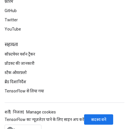
फ़ोरम
GitHub
Twitter
YouTube
सहायता
सॉफ़्टवेयर वर्शन ट्रैकर
प्रॉडक्ट की जानकारी
स्टैक ओवरफ़्लो
ब्रैंड दिशानिर्देश
TensorFlow से लिया गया
शर्तें
निजता
Manage cookies
सदस्य बनें
TensorFlow का न्यूज़लेटर पाने के लिए साइन अप करें