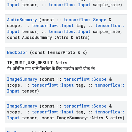
Input
tensor
,
::
tensorflow
::
Input
sample
_
rate)
Audio
Summary
(const
::
tensorflow
::
Scope
&
scope
,
::
tensorflow
::
Input
tag
,
::
tensorflow
::
Input
tensor
,
::
tensorflow
::
Input
sample
_
rate
,
const Audio
Summary
::
Attrs & attrs)
Bad
Color
(const Tensor
Proto & x)
TF_MUST_USE_RESULT Attrs
गैर-परिमित मान वाले पिक्सेल के लिए उपयोग करने योग्य रंग।
Image
Summary
(const
::
tensorflow
::
Scope
&
scope
,
::
tensorflow
::
Input
tag
,
::
tensorflow
::
Input
tensor)
Image
Summary
(const
::
tensorflow
::
Scope
&
scope
,
::
tensorflow
::
Input
tag
,
::
tensorflow
::
Input
tensor
,
const Image
Summary
::
Attrs & attrs)