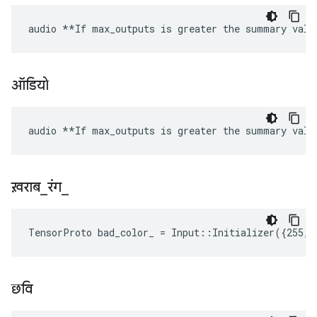
audio **If max_outputs is greater the summary valu
ऑडियो
audio **If max_outputs is greater the summary valu
ख़राब
_
रंग
_
TensorProto bad_color_ = Input::Initializer({255, 
छवि