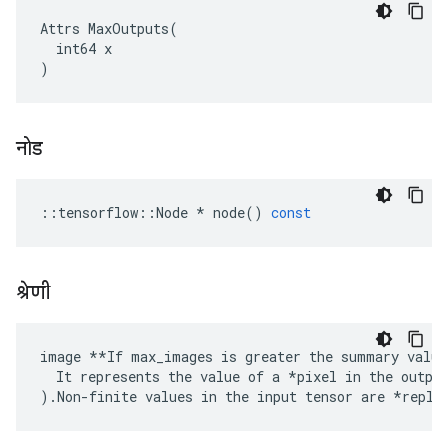
Attrs MaxOutputs(

  int64 x

)
नोड
::
tensorflow
::
Node
*
node
()
const
श्रेणी
image **If max_images is greater the summary value
  It represents the value of a *pixel in the output
).Non-finite values in the input tensor are *repla