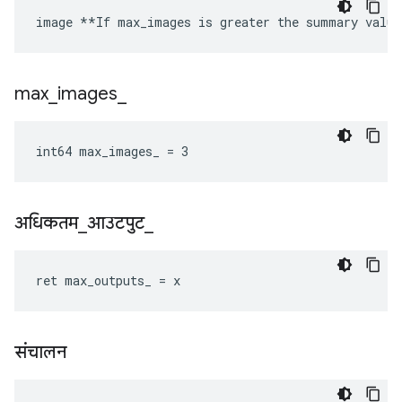
image **If max_images is greater the summary value
max
_
images
_
int64 max_images_ = 3
अधिकतम
_
आउटपुट
_
ret max_outputs_ = x
संचालन