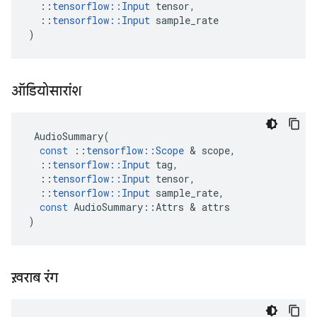
::
tensorflow
::
Input
tensor
,
::
tensorflow
::
Input
sample_rate
)
ऑडियोसारांश
AudioSummary
(
const
::
tensorflow
::
Scope
&
scope
,
::
tensorflow
::
Input
tag
,
::
tensorflow
::
Input
tensor
,
::
tensorflow
::
Input
sample_rate
,
const
AudioSummary
::
Attrs
&
attrs
)
ख़राब रंग