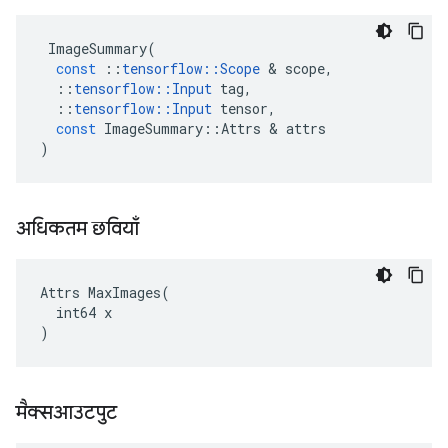
ImageSummary
(
const
::
tensorflow
::
Scope
&
scope
,
::
tensorflow
::
Input
tag
,
::
tensorflow
::
Input
tensor
,
const
ImageSummary
::
Attrs
&
attrs
)
अधिकतम छवियाँ
Attrs MaxImages(

  int64 x

)
मैक्सआउटपुट