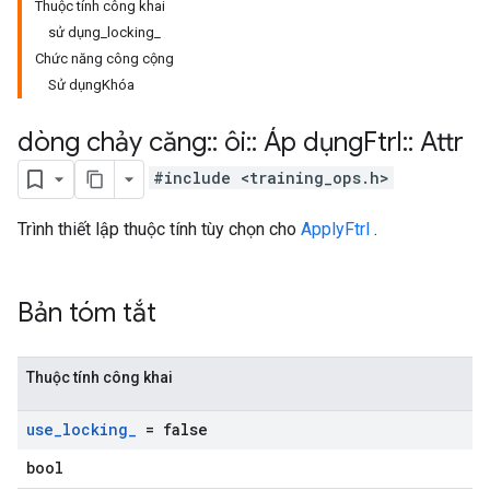
Thuộc tính công khai
sử dụng_locking_
Chức năng công cộng
Sử dụngKhóa
dòng chảy căng
::
ôi
::
Áp dụng
Ftrl
::
Attr
#include <training_ops.h>
Trình thiết lập thuộc tính tùy chọn cho
ApplyFtrl
.
Bản tóm tắt
Thuộc tính công khai
use
_
locking
_
= false
bool