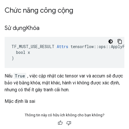
Chức năng công cộng
Sử dụng
Khóa
TF_MUST_USE_RESULT 
Attrs
 tensorflow::ops::ApplyFtr
  bool x

)
Nếu
True
, việc cập nhật các tensor var và accum sẽ được
bảo vệ bằng khóa; mặt khác, hành vi không được xác định,
nhưng có thể ít gây tranh cãi hơn.
Mặc định là sai
Thông tin này có hữu ích không cho bạn không?