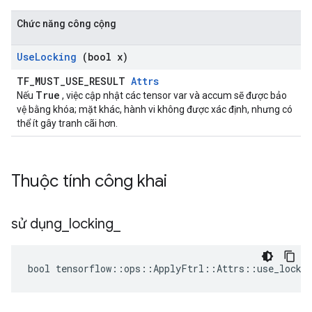
Chức năng công cộng
Use
Locking
(bool x)
TF_MUST_USE_RESULT
Attrs
True
Nếu
, việc cập nhật các tensor var và accum sẽ được bảo
vệ bằng khóa; mặt khác, hành vi không được xác định, nhưng có
thể ít gây tranh cãi hơn.
Thuộc tính công khai
sử dụng
_
locking
_
bool tensorflow::ops::ApplyFtrl::Attrs::use_lockin