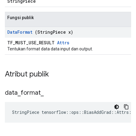
StringPiece
Fungsi publik
Data
Format
(String
Piece x)
TF_MUST_USE_RESULT
Attrs
Tentukan format data data input dan output.
Atribut publik
data
_
format
_
StringPiece tensorflow::ops::BiasAddGrad::Attrs::