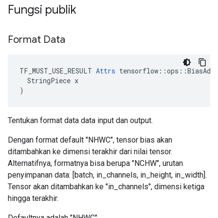
Fungsi publik
Format Data
TF_MUST_USE_RESULT 
Attrs
 tensorflow::ops::BiasAddG
  StringPiece x

)
Tentukan format data data input dan output.
Dengan format default "NHWC", tensor bias akan
ditambahkan ke dimensi terakhir dari nilai tensor.
Alternatifnya, formatnya bisa berupa "NCHW", urutan
penyimpanan data: [batch, in_channels, in_height, in_width].
Tensor akan ditambahkan ke "in_channels", dimensi ketiga
hingga terakhir.
Defaultnya adalah "NHWC"