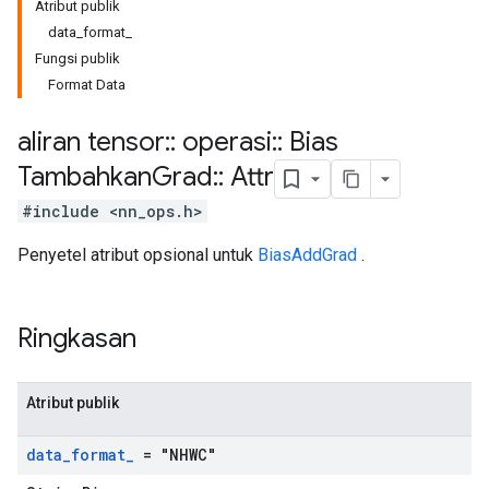
Atribut publik
data_format_
Fungsi publik
Format Data
aliran tensor
::
operasi
::
Bias
Tambahkan
Grad
::
Attr
#include <nn_ops.h>
Penyetel atribut opsional untuk
BiasAddGrad
.
Ringkasan
Atribut publik
data
_
format
_
= "NHWC"