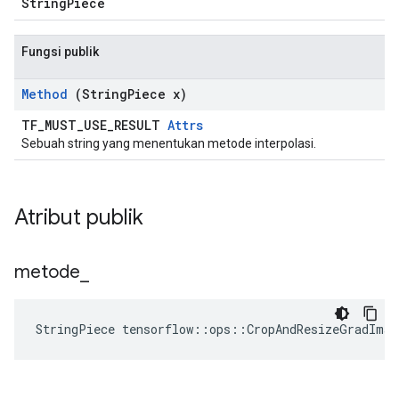
StringPiece
Fungsi publik
Method
(String
Piece x)
TF_MUST_USE_RESULT
Attrs
Sebuah string yang menentukan metode interpolasi.
Atribut publik
metode
_
StringPiece tensorflow::ops::CropAndResizeGradIma