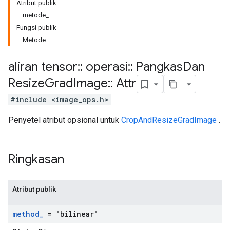
Atribut publik
metode_
Fungsi publik
Metode
aliran tensor
::
operasi
::
Pangkas
Dan
Resize
Grad
Image
::
Attr
#include <image_ops.h>
Penyetel atribut opsional untuk
CropAndResizeGradImage
.
Ringkasan
Atribut publik
method
_
= "bilinear"