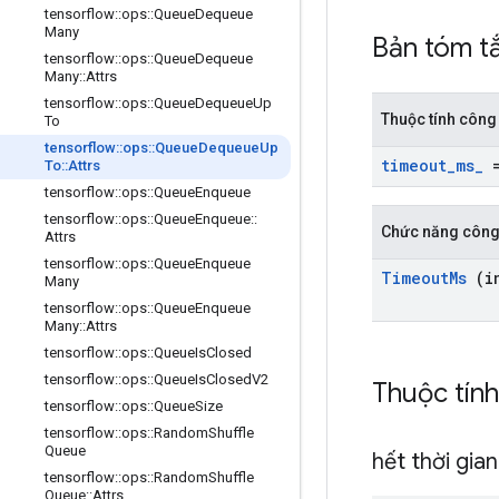
tensorflow
::
ops
::
Queue
Dequeue
Many
Bản tóm t
tensorflow
::
ops
::
Queue
Dequeue
Many
::
Attrs
tensorflow
::
ops
::
Queue
Dequeue
Up
Thuộc tính công
To
tensorflow
::
ops
::
Queue
Dequeue
Up
timeout
_
ms
_
=
To
::
Attrs
tensorflow
::
ops
::
Queue
Enqueue
tensorflow
::
ops
::
Queue
Enqueue
::
Chức năng công
Attrs
tensorflow
::
ops
::
Queue
Enqueue
Timeout
Ms
(in
Many
tensorflow
::
ops
::
Queue
Enqueue
Many
::
Attrs
tensorflow
::
ops
::
Queue
Is
Closed
tensorflow
::
ops
::
Queue
Is
Closed
V2
Thuộc tín
tensorflow
::
ops
::
Queue
Size
tensorflow
::
ops
::
Random
Shuffle
Queue
hết thời gia
tensorflow
::
ops
::
Random
Shuffle
Queue
::
Attrs