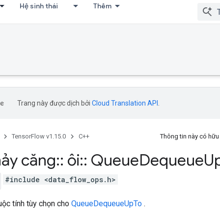
Hệ sinh thái
Thêm
Trang này được dịch bởi
Cloud Translation API
.
TensorFlow v1.15.0
C++
Thông tin này có hữ
ảy căng
::
ôi
::
Queue
Dequeue
U
#include <data_flow_ops.h>
huộc tính tùy chọn cho
QueueDequeueUpTo
.