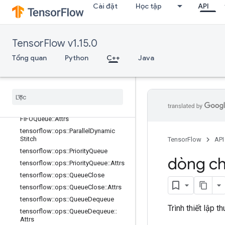
Cài đặt
Học tập
API
Attrs
tensorflow::ops::OrderedMapUnstag
e
tensorflow::ops::OrderedMapUnstag
TensorFlow v1.15.0
e::Attrs
Tổng quan
Python
C++
Java
tensorflow::ops::OrderedMapUnstag
eNoKey
tensorflow
::
ops
::
Ordered
Map
Unstage
No
Key
::
Attrs
tensorflow
::
ops
::
Padding
FIFOQueue
tensorflow
::
ops
::
Padding
FIFOQueue
::
Attrs
tensorflow
::
ops
::
Parallel
Dynamic
Stitch
TensorFlow
API
tensorflow
::
ops
::
Priority
Queue
dòng ch
tensorflow
::
ops
::
Priority
Queue
::
Attrs
tensorflow
::
ops
::
Queue
Close
tensorflow
::
ops
::
Queue
Close
::
Attrs
tensorflow
::
ops
::
Queue
Dequeue
Trình thiết lập t
tensorflow
::
ops
::
Queue
Dequeue
::
Attrs