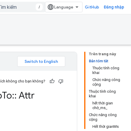
/
GitHub
Đăng nhập
Trên trang này
Bản tóm tắt
Thuộc tính công
khai
Chức năng công
u ích không cho bạn không?
cộng
Thuộc tính công
p
To
::
Attr
khai
hết thời gian
chờ_ms_
Chức năng công
cộng
Hết thời gianMs