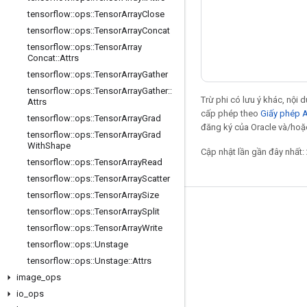
tensorflow
::
ops
::
Tensor
Array
Close
tensorflow
::
ops
::
Tensor
Array
Concat
tensorflow
::
ops
::
Tensor
Array
Concat
::
Attrs
tensorflow
::
ops
::
Tensor
Array
Gather
tensorflow
::
ops
::
Tensor
Array
Gather
::
Trừ phi có lưu ý khác, nội
Attrs
cấp phép theo
Giấy phép 
tensorflow
::
ops
::
Tensor
Array
Grad
đăng ký của Oracle và/hoặc 
tensorflow
::
ops
::
Tensor
Array
Grad
With
Shape
Cập nhật lần gần đây nhất:
tensorflow
::
ops
::
Tensor
Array
Read
tensorflow
::
ops
::
Tensor
Array
Scatter
tensorflow
::
ops
::
Tensor
Array
Size
Giữ liên lạc
tensorflow
::
ops
::
Tensor
Array
Split
tensorflow
::
ops
::
Tensor
Array
Write
Blog
tensorflow
::
ops
::
Unstage
Diễn đàn
tensorflow
::
ops
::
Unstage
::
Attrs
image
_
ops
GitHub
io
_
ops
Twitter