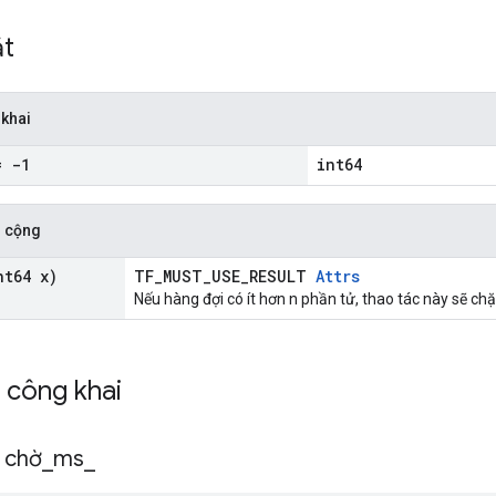
ắt
 khai
 -1
int64
 cộng
t64 x)
TF_MUST_USE_RESULT
Attrs
Nếu hàng đợi có ít hơn n phần tử, thao tác này sẽ chặ
h công khai
n chờ
_
ms
_