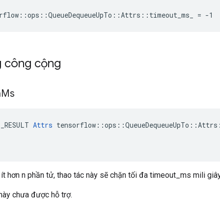
orflow::ops::QueueDequeueUpTo::Attrs::timeout_ms_ = -1
g công cộng
n
Ms
E_RESULT 
Attrs
 tensorflow::ops::QueueDequeueUpTo::Attrs:
ít hơn n phần tử, thao tác này sẽ chặn tối đa timeout_ms mili giây
này chưa được hỗ trợ.