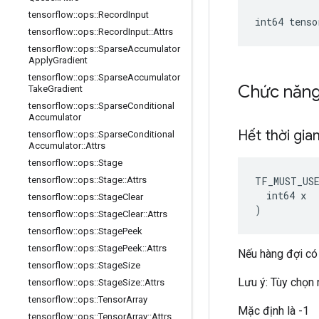
tensorflow
::
ops
::
Record
Input
int64 tens
tensorflow
::
ops
::
Record
Input
::
Attrs
tensorflow
::
ops
::
Sparse
Accumulator
Apply
Gradient
tensorflow
::
ops
::
Sparse
Accumulator
Chức năn
Take
Gradient
tensorflow
::
ops
::
Sparse
Conditional
Accumulator
Hết thời gia
tensorflow
::
ops
::
Sparse
Conditional
Accumulator
::
Attrs
tensorflow
::
ops
::
Stage
TF_MUST_US
tensorflow
::
ops
::
Stage
::
Attrs
  int64 x

tensorflow
::
ops
::
Stage
Clear
)
tensorflow
::
ops
::
Stage
Clear
::
Attrs
tensorflow
::
ops
::
Stage
Peek
tensorflow
::
ops
::
Stage
Peek
::
Attrs
Nếu hàng đợi có 
tensorflow
::
ops
::
Stage
Size
Lưu ý: Tùy chọn 
tensorflow
::
ops
::
Stage
Size
::
Attrs
tensorflow
::
ops
::
Tensor
Array
Mặc định là -1
tensorflow
::
ops
::
Tensor
Array
::
Attrs