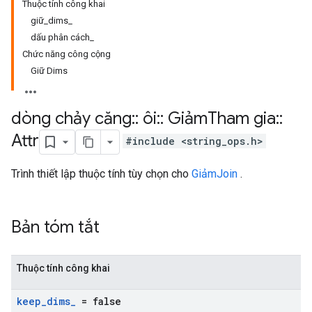
Thuộc tính công khai
giữ_dims_
dấu phân cách_
Chức năng công cộng
Giữ Dims
dòng chảy căng
::
ôi
::
Giảm
Tham gia
::
Attr
#include <string_ops.h>
Trình thiết lập thuộc tính tùy chọn cho
GiảmJoin
.
Bản tóm tắt
Thuộc tính công khai
keep
_
dims
_
= false