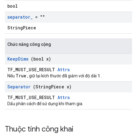
bool
separator
_
= ""
StringPiece
Chức năng công cộng
Keep
Dims
(bool x)
TF_MUST_USE_RESULT
Attrs
True
1
Nếu
, giữ lại kích thước đã giảm với độ dài
.
Separator
(String
Piece x)
TF_MUST_USE_RESULT
Attrs
Dấu phân cách để sử dụng khi tham gia.
Thuộc tính công khai