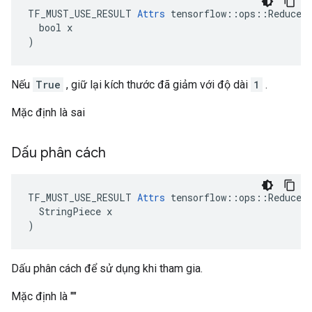
TF_MUST_USE_RESULT 
Attrs
 tensorflow::ops::ReduceJo
  bool x

)
Nếu
True
, giữ lại kích thước đã giảm với độ dài
1
.
Mặc định là sai
Dấu phân cách
TF_MUST_USE_RESULT 
Attrs
 tensorflow::ops::ReduceJo
  StringPiece x

)
Dấu phân cách để sử dụng khi tham gia.
Mặc định là ""