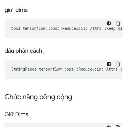
giữ
_
dims
_
bool tensorflow::ops::ReduceJoin::Attrs::keep_dims
dấu phân cách
_
StringPiece tensorflow::ops::ReduceJoin::Attrs::s
Chức năng công cộng
Giữ Dims