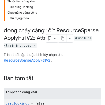
Thuộc tính công khai
sử dụng_locking_
Chức năng công cộng
Sử dụngKhóa
dòng chảy căng
::
ôi
::
Resource
Sparse
Apply
Ftrl
V2
::
Attr
#include
<training_ops.h>
Trình thiết lập thuộc tính tùy chọn cho
ResourceSparseApplyFtrlV2
.
Bản tóm tắt
Thuộc tính công khai
use
_
locking
_
= false