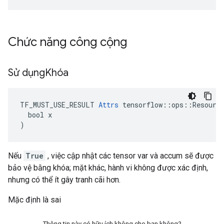
Chức năng công cộng
Sử dụng
Khóa
TF_MUST_USE_RESULT 
Attrs
 tensorflow::ops::Resource
  bool x

)
Nếu
True
, việc cập nhật các tensor var và accum sẽ được
bảo vệ bằng khóa; mặt khác, hành vi không được xác định,
nhưng có thể ít gây tranh cãi hơn.
Mặc định là sai
Thông tin này có hữu ích không cho bạn không?