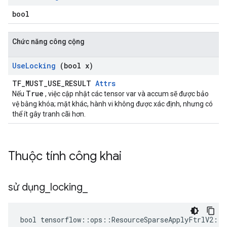
bool
Chức năng công cộng
Use
Locking
(bool x)
TF_MUST_USE_RESULT
Attrs
True
Nếu
, việc cập nhật các tensor var và accum sẽ được bảo
vệ bằng khóa; mặt khác, hành vi không được xác định, nhưng có
thể ít gây tranh cãi hơn.
Thuộc tính công khai
sử dụng
_
locking
_
bool tensorflow::ops::ResourceSparseApplyFtrlV2::A