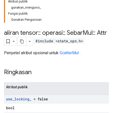
Atribut publik
gunakan_mengunci_
Fungsi publik
Gunakan Penguncian
aliran tensor
::
operasi
::
Sebar
Mul
::
Attr
#include <state_ops.h>
Penyetel atribut opsional untuk
ScatterMul
.
Ringkasan
Atribut publik
use
_
locking
_
= false
bool