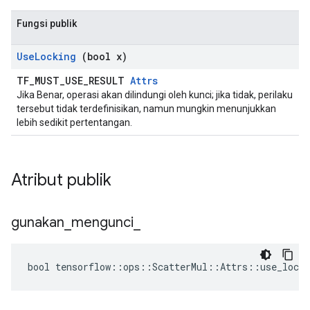
Fungsi publik
Use
Locking
(bool x)
TF_MUST_USE_RESULT
Attrs
Jika Benar, operasi akan dilindungi oleh kunci; jika tidak, perilaku
tersebut tidak terdefinisikan, namun mungkin menunjukkan
lebih sedikit pertentangan.
Atribut publik
gunakan
_
mengunci
_
bool tensorflow::ops::ScatterMul::Attrs::use_locki