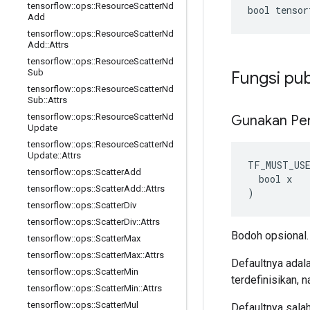
tensorflow
::
ops
::
Resource
Scatter
Nd
bool tensor
Add
tensorflow
::
ops
::
Resource
Scatter
Nd
Add
::
Attrs
tensorflow
::
ops
::
Resource
Scatter
Nd
Sub
Fungsi pub
tensorflow
::
ops
::
Resource
Scatter
Nd
Sub
::
Attrs
tensorflow
::
ops
::
Resource
Scatter
Nd
Gunakan Pe
Update
tensorflow
::
ops
::
Resource
Scatter
Nd
Update
::
Attrs
TF_MUST_US
tensorflow
::
ops
::
Scatter
Add
  bool x

tensorflow
::
ops
::
Scatter
Add
::
Attrs
)
tensorflow
::
ops
::
Scatter
Div
tensorflow
::
ops
::
Scatter
Div
::
Attrs
Bodoh opsional.
tensorflow
::
ops
::
Scatter
Max
tensorflow
::
ops
::
Scatter
Max
::
Attrs
Defaultnya adala
tensorflow
::
ops
::
Scatter
Min
terdefinisikan, 
tensorflow
::
ops
::
Scatter
Min
::
Attrs
tensorflow
::
ops
::
Scatter
Mul
Defaultnya sala