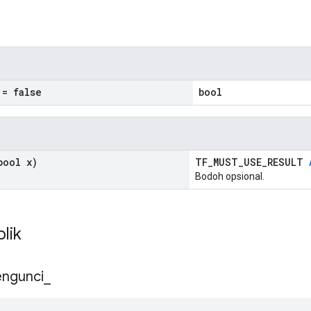
n
= false
bool
ool x)
TF_MUST_USE_RESULT
Bodoh opsional.
blik
ngunci
_