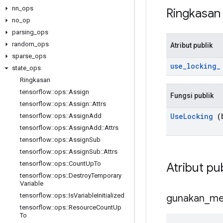
nn
_
ops
Ringkasa
no
_
op
parsing
_
ops
random
_
ops
Atribut publik
sparse
_
ops
use
_
locking
_
state
_
ops
Ringkasan
tensorflow
::
ops
::
Assign
Fungsi publik
tensorflow
::
ops
::
Assign
::
Attrs
Use
Locking
(b
tensorflow
::
ops
::
Assign
Add
tensorflow
::
ops
::
Assign
Add
::
Attrs
tensorflow
::
ops
::
Assign
Sub
tensorflow
::
ops
::
Assign
Sub
::
Attrs
tensorflow
::
ops
::
Count
Up
To
Atribut pu
tensorflow
::
ops
::
Destroy
Temporary
Variable
tensorflow
::
ops
::
Is
Variable
Initialized
gunakan
_
me
tensorflow
::
ops
::
Resource
Count
Up
To