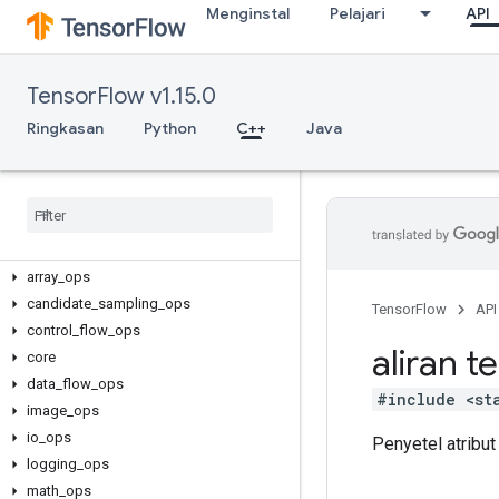
Menginstal
Pelajari
API
TensorFlow v1.15.0
Ringkasan
Python
C++
Java
C++
array
_
ops
candidate
_
sampling
_
ops
TensorFlow
API
control
_
flow
_
ops
aliran t
core
data
_
flow
_
ops
#include <st
image
_
ops
io
_
ops
Penyetel atribut
logging
_
ops
math
_
ops