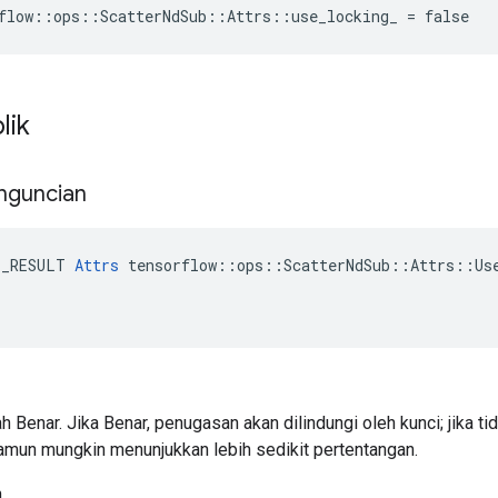
flow::ops::ScatterNdSub::Attrs::use_locking_ = false
lik
nguncian
E_RESULT 
Attrs
 tensorflow::ops::ScatterNdSub::Attrs::Use
h Benar. Jika Benar, penugasan akan dilindungi oleh kunci; jika tid
namun mungkin menunjukkan lebih sedikit pertentangan.
h