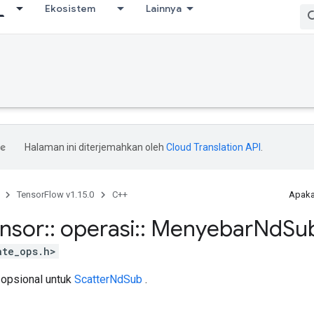
Ekosistem
Lainnya
Halaman ini diterjemahkan oleh
Cloud Translation API
.
TensorFlow v1.15.0
C++
Apaka
ensor
::
operasi
::
Menyebar
Nd
Su
ate_ops.h>
 opsional untuk
ScatterNdSub
.