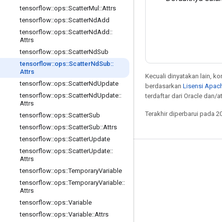
tensorflow
::
ops
::
Scatter
Mul
::
Attrs
tensorflow
::
ops
::
Scatter
Nd
Add
tensorflow
::
ops
::
Scatter
Nd
Add
::
Attrs
tensorflow
::
ops
::
Scatter
Nd
Sub
tensorflow
::
ops
::
Scatter
Nd
Sub
::
Attrs
Kecuali dinyatakan lain, k
tensorflow
::
ops
::
Scatter
Nd
Update
berdasarkan
Lisensi Apach
tensorflow
::
ops
::
Scatter
Nd
Update
::
terdaftar dari Oracle dan/at
Attrs
Terakhir diperbarui pada 2
tensorflow
::
ops
::
Scatter
Sub
tensorflow
::
ops
::
Scatter
Sub
::
Attrs
tensorflow
::
ops
::
Scatter
Update
tensorflow
::
ops
::
Scatter
Update
::
Tetap terhubung
Attrs
tensorflow
::
ops
::
Temporary
Variable
Blog
tensorflow
::
ops
::
Temporary
Variable
::
Forum
Attrs
tensorflow
::
ops
::
Variable
GitHub
tensorflow
::
ops
::
Variable
::
Attrs