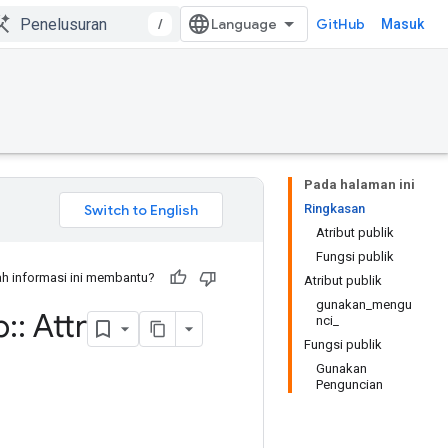
/
GitHub
Masuk
Pada halaman ini
Ringkasan
Atribut publik
Fungsi publik
h informasi ini membantu?
Atribut publik
gunakan_mengu
b
::
Attr
nci_
Fungsi publik
Gunakan
Penguncian