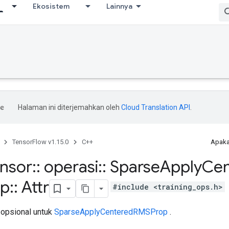
Ekosistem
Lainnya
Halaman ini diterjemahkan oleh
Cloud Translation API
.
TensorFlow v1.15.0
C++
Apaka
ensor
::
operasi
::
Sparse
Apply
Cen
p
::
Attr
#include <training_ops.h>
 opsional untuk
SparseApplyCenteredRMSProp
.