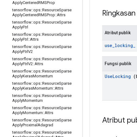
Apply
Centered
RMSProp
tensorflow
::
ops
::
Resource
Sparse
Ringkasa
Apply
Centered
RMSProp
::
Attrs
tensorflow
::
ops
::
Resource
Sparse
Apply
Ftrl
Atribut publik
tensorflow
::
ops
::
Resource
Sparse
Apply
Ftrl
::
Attrs
use
_
locking
_
tensorflow
::
ops
::
Resource
Sparse
Apply
Ftrl
V2
tensorflow
::
ops
::
Resource
Sparse
Fungsi publik
Apply
Ftrl
V2
::
Attrs
tensorflow
::
ops
::
Resource
Sparse
Use
Locking
(b
Apply
Keras
Momentum
tensorflow
::
ops
::
Resource
Sparse
Apply
Keras
Momentum
::
Attrs
tensorflow
::
ops
::
Resource
Sparse
Apply
Momentum
tensorflow
::
ops
::
Resource
Sparse
Apply
Momentum
::
Attrs
Atribut pu
tensorflow
::
ops
::
Resource
Sparse
Apply
Proximal
Adagrad
tensorflow
::
ops
::
Resource
Sparse