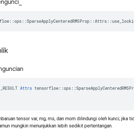
ngunci
_
flow::ops::SparseApplyCenteredRMSProp::Attrs::use_locki
lik
nguncian
E_RESULT 
Attrs
 tensorflow::ops::SparseApplyCenteredRMSPr
baruan tensor var, mg, ms, dan mom dilindungi oleh kunci; jika tid
namun mungkin menunjukkan lebih sedikit pertentangan.