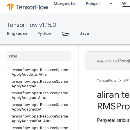
tensorflow::ops::ResourceApplyProx
Menginstal
Pelajari
API
imalAdagrad::Attrs
tensorflow::ops::ResourceApplyProx
imalGradientDescent
tensorflow::ops::ResourceApplyProx
TensorFlow v1.15.0
imalGradientDescent::Attrs
Ringkasan
Python
C++
Java
tensorflow::ops::ResourceApplyRM
SProp
tensorflow
::
ops
::
Resource
Apply
RMSProp
::
Attrs
tensorflow
::
ops
::
Resource
Sparse
Apply
Adadelta
tensorflow
::
ops
::
Resource
Sparse
Apply
Adadelta
::
Attrs
TensorFlow
API
tensorflow
::
ops
::
Resource
Sparse
Apply
Adagrad
aliran t
tensorflow
::
ops
::
Resource
Sparse
Apply
Adagrad
::
Attrs
RMSPro
tensorflow
::
ops
::
Resource
Sparse
Apply
Adagrad
DA
tensorflow
::
ops
::
Resource
Sparse
Penyetel atribut
Apply
Adagrad
DA
::
Attrs
tensorflow
::
ops
::
Resource
Sparse