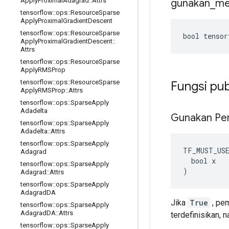
Apply
Proximal
Adagrad
::
Attrs
gunakan
_
me
tensorflow
::
ops
::
Resource
Sparse
Apply
Proximal
Gradient
Descent
tensorflow
::
ops
::
Resource
Sparse
bool tensor
Apply
Proximal
Gradient
Descent
::
Attrs
tensorflow
::
ops
::
Resource
Sparse
Apply
RMSProp
tensorflow
::
ops
::
Resource
Sparse
Fungsi pub
Apply
RMSProp
::
Attrs
tensorflow
::
ops
::
Sparse
Apply
Adadelta
Gunakan Pe
tensorflow
::
ops
::
Sparse
Apply
Adadelta
::
Attrs
tensorflow
::
ops
::
Sparse
Apply
TF_MUST_US
Adagrad
  bool x

tensorflow
::
ops
::
Sparse
Apply
)
Adagrad
::
Attrs
tensorflow
::
ops
::
Sparse
Apply
Adagrad
DA
Jika
True
, pem
tensorflow
::
ops
::
Sparse
Apply
Adagrad
DA
::
Attrs
terdefinisikan, 
tensorflow
::
ops
::
Sparse
Apply