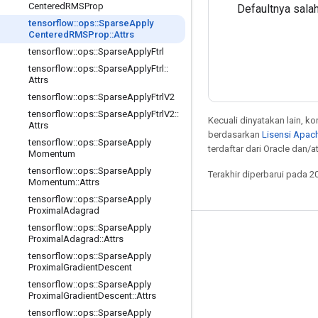
Centered
RMSProp
Defaultnya sala
tensorflow
::
ops
::
Sparse
Apply
Centered
RMSProp
::
Attrs
tensorflow
::
ops
::
Sparse
Apply
Ftrl
tensorflow
::
ops
::
Sparse
Apply
Ftrl
::
Attrs
tensorflow
::
ops
::
Sparse
Apply
Ftrl
V2
tensorflow
::
ops
::
Sparse
Apply
Ftrl
V2
::
Kecuali dinyatakan lain, k
Attrs
berdasarkan
Lisensi Apach
tensorflow
::
ops
::
Sparse
Apply
terdaftar dari Oracle dan/at
Momentum
tensorflow
::
ops
::
Sparse
Apply
Terakhir diperbarui pada 2
Momentum
::
Attrs
tensorflow
::
ops
::
Sparse
Apply
Proximal
Adagrad
tensorflow
::
ops
::
Sparse
Apply
Tetap terhubung
Proximal
Adagrad
::
Attrs
tensorflow
::
ops
::
Sparse
Apply
Blog
Proximal
Gradient
Descent
Forum
tensorflow
::
ops
::
Sparse
Apply
Proximal
Gradient
Descent
::
Attrs
GitHub
tensorflow
::
ops
::
Sparse
Apply