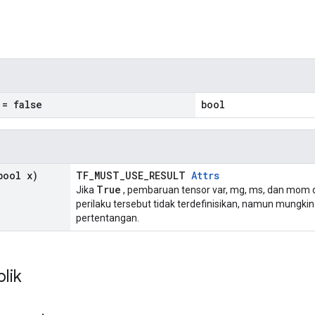
n
= false
bool
ool x)
TF_MUST_USE_RESULT
Attrs
True
Jika
, pembaruan tensor var, mg, ms, dan mom dili
perilaku tersebut tidak terdefinisikan, namun mungkin
pertentangan.
blik