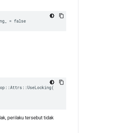
ng_ = false
op::Attrs::UseLocking(

ak, perilaku tersebut tidak