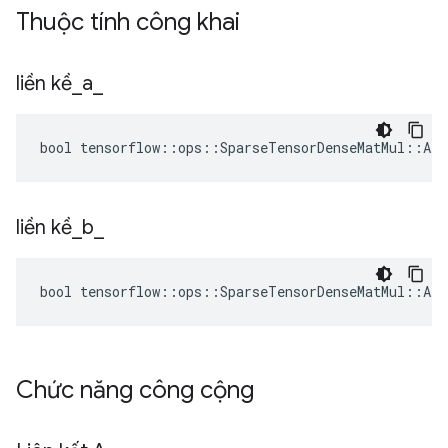
Thuộc tính công khai
liền kề
_
a
_
bool tensorflow::ops::SparseTensorDenseMatMul::Att
liền kề
_
b
_
bool tensorflow::ops::SparseTensorDenseMatMul::Att
Chức năng công cộng