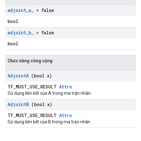
adjoint
_
a
_
= false
bool
adjoint
_
b
_
= false
bool
Chức năng công cộng
Adjoint
A
(bool x)
TF_MUST_USE_RESULT
Attrs
Sử dụng liên kết của A trong ma trận nhân.
Adjoint
B
(bool x)
TF_MUST_USE_RESULT
Attrs
Sử dụng liên kết của B trong ma trận nhân.