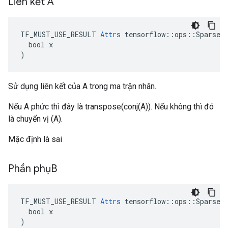
Liên kết A
TF_MUST_USE_RESULT 
Attrs
 tensorflow::ops::SparseTe
  bool x

)
Sử dụng liên kết của A trong ma trận nhân.
Nếu A phức thì đây là transpose(conj(A)). Nếu không thì đó
là chuyển vị (A).
Mặc định là sai
Phần phụB
TF_MUST_USE_RESULT 
Attrs
 tensorflow::ops::SparseTe
  bool x

)