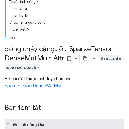
Thuộc tính công khai
liền kề_a_
liền kề_b_
Chức năng công cộng
Liên kết A
dòng chảy căng
::
ôi
::
Sparse
Tensor
Dense
Mat
Mul
::
Attr
#include
<sparse_ops.h>
Bộ cài đặt thuộc tính tùy chọn cho
SparseTensorDenseMatMul
.
Bản tóm tắt
Thuộc tính công khai