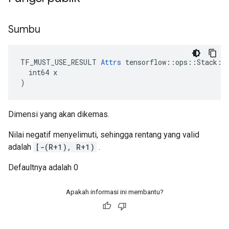
Sumbu
TF_MUST_USE_RESULT 
Attrs
 tensorflow::ops::Stack::A
  int64 x

)
Dimensi yang akan dikemas.
Nilai negatif menyelimuti, sehingga rentang yang valid
adalah
[-(R+1), R+1)
.
Defaultnya adalah 0
Apakah informasi ini membantu?