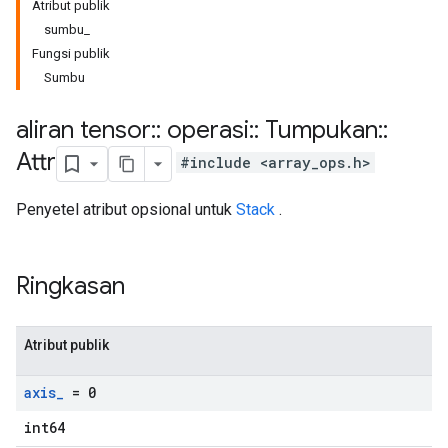
Atribut publik
sumbu_
Fungsi publik
Sumbu
aliran tensor
::
operasi
::
Tumpukan
::
Attr
#include <array_ops.h>
Penyetel atribut opsional untuk
Stack
.
Ringkasan
Atribut publik
axis
_
= 0
int64