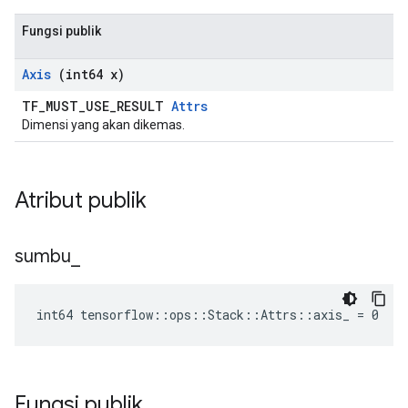
Fungsi publik
Axis
(int64 x)
TF_MUST_USE_RESULT
Attrs
Dimensi yang akan dikemas.
Atribut publik
sumbu
_
int64 tensorflow::ops::Stack::Attrs::axis_ = 0
Fungsi publik