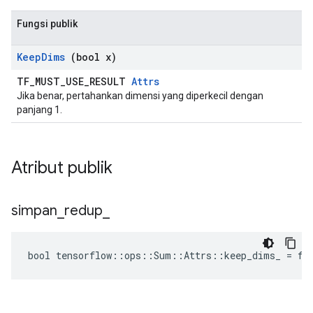
Fungsi publik
Keep
Dims
(bool x)
TF_MUST_USE_RESULT
Attrs
Jika benar, pertahankan dimensi yang diperkecil dengan
panjang 1.
Atribut publik
simpan
_
redup
_
bool tensorflow::ops::Sum::Attrs::keep_dims_ = fa