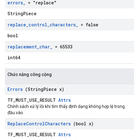
errors
_
= "replace"
StringPiece
replace
_
control
_
characters
_
= false
bool
replacement
_
char
_
= 65533
int64
Chức năng công cộng
Errors
(String
Piece x)
TF_MUST_USE_RESULT
Attrs
Chính sách xử lý lỗi khi tìm thấy định dạng không hợp lệ trong
đầu vào.
Replace
Control
Characters
(bool x)
TF_MUST_USE_RESULT
Attrs