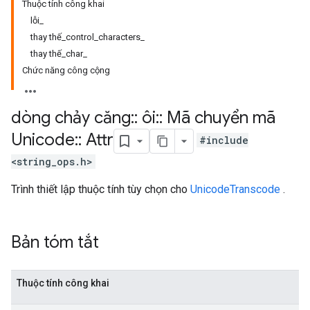
Thuộc tính công khai
lỗi_
thay thế_control_characters_
thay thế_char_
Chức năng công cộng
dòng chảy căng
::
ôi
::
Mã chuyển mã
Unicode
::
Attr
#include
<string_ops.h>
Trình thiết lập thuộc tính tùy chọn cho
UnicodeTranscode
.
Bản tóm tắt
Thuộc tính công khai