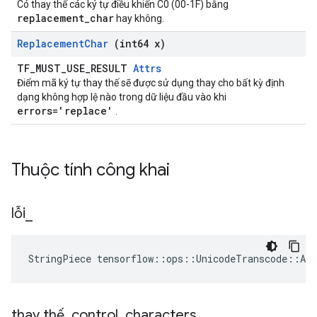
Có thay thế các ký tự điều khiển C0 (00-1F) bằng
replacement_char
hay không.
Replacement
Char
(int64 x)
TF_MUST_USE_RESULT
Attrs
Điểm mã ký tự thay thế sẽ được sử dụng thay cho bất kỳ định
dạng không hợp lệ nào trong dữ liệu đầu vào khi
errors='replace'
.
Thuộc tính công khai
lỗi
_
StringPiece tensorflow::ops::UnicodeTranscode::At
thay thế
_
control
_
characters
_