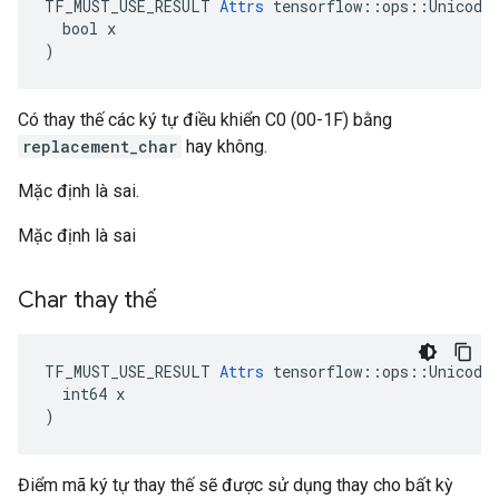
TF_MUST_USE_RESULT 
Attrs
 tensorflow::ops::UnicodeT
  bool x

)
Có thay thế các ký tự điều khiển C0 (00-1F) bằng
replacement_char
hay không.
Mặc định là sai.
Mặc định là sai
Char thay thế
TF_MUST_USE_RESULT 
Attrs
 tensorflow::ops::UnicodeT
  int64 x

)
Điểm mã ký tự thay thế sẽ được sử dụng thay cho bất kỳ