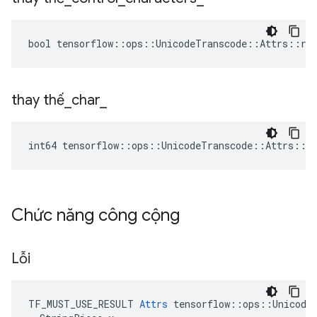
bool tensorflow::ops::UnicodeTranscode::Attrs::rep
thay thế
_
char
_
int64 tensorflow::ops::UnicodeTranscode::Attrs::re
Chức năng công cộng
Lỗi
TF_MUST_USE_RESULT 
Attrs
 tensorflow::ops::UnicodeT