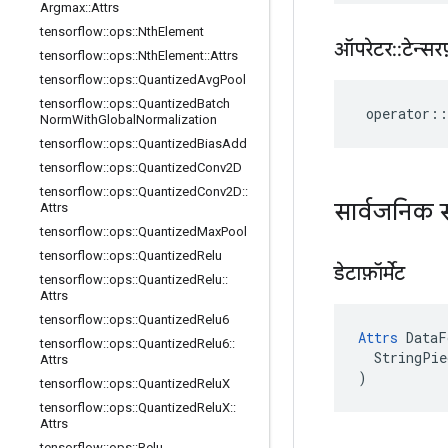
Argmax
::
Attrs
tensorflow
::
ops
::
Nth
Element
ऑपरेटर
::
टेन्सरफ
tensorflow
::
ops
::
Nth
Element
::
Attrs
tensorflow
::
ops
::
Quantized
Avg
Pool
tensorflow
::
ops
::
Quantized
Batch
operator
::
Norm
With
Global
Normalization
tensorflow
::
ops
::
Quantized
Bias
Add
tensorflow
::
ops
::
Quantized
Conv2D
tensorflow
::
ops
::
Quantized
Conv2D
::
सार्वजनिक स
Attrs
tensorflow
::
ops
::
Quantized
Max
Pool
tensorflow
::
ops
::
Quantized
Relu
डेटाफ़ॉर्मेट
tensorflow
::
ops
::
Quantized
Relu
::
Attrs
tensorflow
::
ops
::
Quantized
Relu6
Attrs
 DataF
tensorflow
::
ops
::
Quantized
Relu6
::
  StringPie
Attrs
)
tensorflow
::
ops
::
Quantized
Relu
X
tensorflow
::
ops
::
Quantized
Relu
X
::
Attrs
tensorflow
::
ops
::
Relu