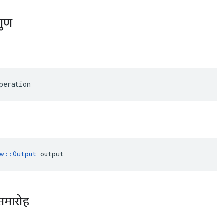
गुण
peration
ow::Output
 output
समारोह