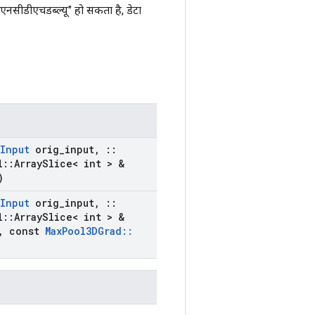
"एनसीडीएचडब्ल्यू" हो सकता है, डेटा
Input
orig
_
input
,
::
l
::
Array
Slice< int > &
)
Input
orig
_
input
,
::
l
::
Array
Slice< int > &
,
const
Max
Pool3DGrad
::