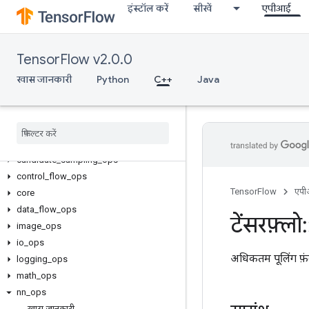
इंस्टॉल करें
सीखें
एपीआई
TensorFlow v2.0.0
खास जानकारी
Python
C++
Java
C++
array
_
ops
candidate
_
sampling
_
ops
control
_
flow
_
ops
TensorFlow
एप
core
data
_
flow
_
ops
टेंसरफ़्लो
:
image
_
ops
io
_
ops
अधिकतम पूलिंग फ़ंक
logging
_
ops
math
_
ops
nn
_
ops
खास जानकारी