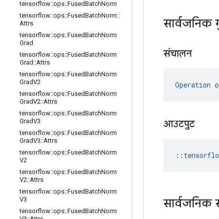
tensorflow
::
ops
::
Fused
Batch
Norm
tensorflow
::
ops
::
Fused
Batch
Norm
::
सार्वजनिक 
Attrs
tensorflow
::
ops
::
Fused
Batch
Norm
Grad
संचालन
tensorflow
::
ops
::
Fused
Batch
Norm
Grad
::
Attrs
tensorflow
::
ops
::
Fused
Batch
Norm
Grad
V2
Operation
 o
tensorflow
::
ops
::
Fused
Batch
Norm
Grad
V2
::
Attrs
tensorflow
::
ops
::
Fused
Batch
Norm
Grad
V3
आउटपुट
tensorflow
::
ops
::
Fused
Batch
Norm
Grad
V3
::
Attrs
tensorflow
::
ops
::
Fused
Batch
Norm
::
tensorfl
V2
tensorflow
::
ops
::
Fused
Batch
Norm
V2
::
Attrs
tensorflow
::
ops
::
Fused
Batch
Norm
V3
सार्वजनिक 
tensorflow
::
ops
::
Fused
Batch
Norm
V3
::
Attrs