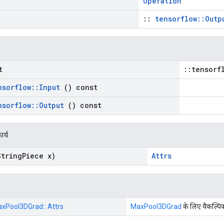
Operation
::
tensorflow::Outp
t
::tensorf
nsorflow
::
Input
() const
nsorflow
::
Output
() const
ार्य
tring
Piece x)
Attrs
: MaxPool3DGrad:: Attrs
MaxPool3DGrad
के लिए वैकल्पि