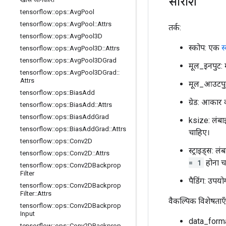
सारांश
tensorflow
::
ops
::
Avg
Pool
tensorflow
::
ops
::
Avg
Pool
::
Attrs
तर्क:
tensorflow
::
ops
::
Avg
Pool3D
स्कोप: एक
स
tensorflow
::
ops
::
Avg
Pool3D
::
Attrs
tensorflow
::
ops
::
Avg
Pool3DGrad
मूल_इनपुट: म
tensorflow
::
ops
::
Avg
Pool3DGrad
::
Attrs
मूल_आउटपुट
tensorflow
::
ops
::
Bias
Add
ग्रेड: आकार
tensorflow
::
ops
::
Bias
Add
::
Attrs
tensorflow
::
ops
::
Bias
Add
Grad
ksize: लंबा
tensorflow
::
ops
::
Bias
Add
Grad
::
Attrs
चाहिए।
tensorflow
::
ops
::
Conv2D
स्ट्राइड्स: ल
tensorflow
::
ops
::
Conv2D
::
Attrs
= 1
होना च
tensorflow
::
ops
::
Conv2DBackprop
Filter
पैडिंग: उपयो
tensorflow
::
ops
::
Conv2DBackprop
Filter
::
Attrs
वैकल्पिक विशेषताएँ 
tensorflow
::
ops
::
Conv2DBackprop
Input
data_format:
tensorflow
::
ops
::
Conv2DBackprop