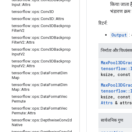
किया जाता है
Input
::
Attrs
भंडारण क्रम 
tensorflow
::
ops
::
Conv3D
tensorflow
::
ops
::
Conv3D
::
Attrs
रिटर्न:
tensorflow
::
ops
::
Conv3DBackprop
Filter
V2
Output
: 
tensorflow
::
ops
::
Conv3DBackprop
Filter
V2
::
Attrs
tensorflow
::
ops
::
Conv3DBackprop
निर्माता और विध्वंस
Input
V2
tensorflow
::
ops
::
Conv3DBackprop
Max
Pool3DGra
Input
V2
::
Attrs
tensorflow
::
tensorflow
::
ops
::
Data
Format
Dim
ksize
,
const 
Map
Max
Pool3DGra
tensorflow
::
ops
::
Data
Format
Dim
Map
::
Attrs
tensorflow
::
ksize
,
const 
tensorflow
::
ops
::
Data
Format
Vec
Permute
Attrs
& attrs
tensorflow
::
ops
::
Data
Format
Vec
Permute
::
Attrs
सार्वजनिक गुण
tensorflow
::
ops
::
Depthwise
Conv2d
Native
tensorflow
::
ops
::
Depthwise
Conv2d