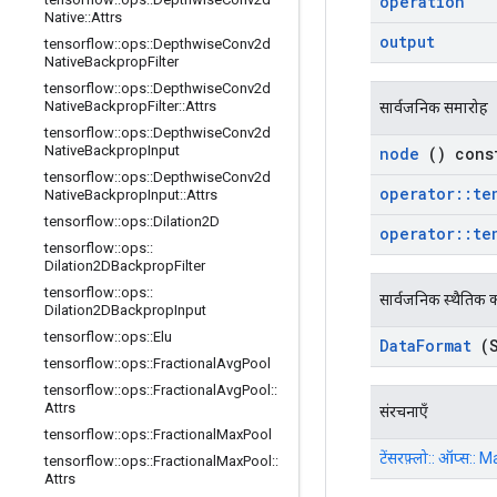
operation
Native
::
Attrs
output
tensorflow
::
ops
::
Depthwise
Conv2d
Native
Backprop
Filter
tensorflow
::
ops
::
Depthwise
Conv2d
Native
Backprop
Filter
::
Attrs
सार्वजनिक समारोह
tensorflow
::
ops
::
Depthwise
Conv2d
Native
Backprop
Input
node
() cons
tensorflow
::
ops
::
Depthwise
Conv2d
operator
::
te
Native
Backprop
Input
::
Attrs
tensorflow
::
ops
::
Dilation2D
operator
::
te
tensorflow
::
ops
::
Dilation2DBackprop
Filter
tensorflow
::
ops
::
सार्वजनिक स्थैतिक क
Dilation2DBackprop
Input
tensorflow
::
ops
::
Elu
Data
Format
(S
tensorflow
::
ops
::
Fractional
Avg
Pool
tensorflow
::
ops
::
Fractional
Avg
Pool
::
Attrs
संरचनाएँ
tensorflow
::
ops
::
Fractional
Max
Pool
टेंसरफ़्लो:: ऑप्स:
tensorflow
::
ops
::
Fractional
Max
Pool
::
Attrs