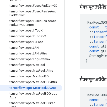
tensorflow
::
ops
::
Fused
Pad
Conv2D
मैक्सपूल3डीग्रै
tensorflow
::
ops
::
Fused
Resize
And
Pad
Conv2D
tensorflow
::
ops
::
Fused
Resize
And
MaxPool3DG
Pad
Conv2D
::
Attrs
const
::
t
tensorflow
::
ops
::
In
Top
K
::
tensorf
::
tensorf
tensorflow
::
ops
::
In
Top
KV2
::
tensorf
tensorflow
::
ops
::
L2Loss
const
gtl
tensorflow
::
ops
::
LRN
const
gtl
tensorflow
::
ops
::
LRN
::
Attrs
StringPie
tensorflow
::
ops
::
Log
Softmax
)
tensorflow
::
ops
::
Max
Pool
tensorflow
::
ops
::
Max
Pool
::
Attrs
tensorflow
::
ops
::
Max
Pool3D
मैक्सपूल3डीग्रै
tensorflow
::
ops
::
Max
Pool3D
::
Attrs
tensorflow
::
ops
::
Max
Pool3DGrad
tensorflow
::
ops
::
Max
Pool3DGrad
::
MaxPool3DG
Attrs
const
::
t
tensorflow
::
ops
::
Max
Pool3DGrad
::
tensorf
Grad