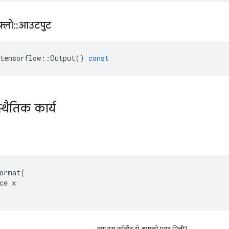
़्लो
::
आउटपुट
tensorflow
::
Output
()
const
्थैतिक कार्य
ormat(

ce x

क्या इस कॉन्टेंट से आपको मदद मिली?