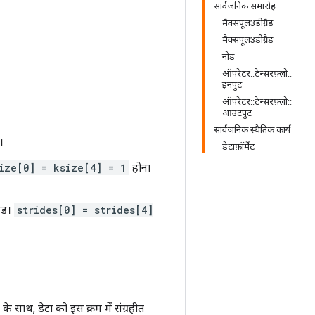
सार्वजनिक समारोह
मैक्सपूल3डीग्रैड
मैक्सपूल3डीग्रैड
नोड
ऑपरेटर::टेन्सरफ़्लो::
इनपुट
ऑपरेटर::टेन्सरफ़्लो::
आउटपुट
सार्वजनिक स्थैतिक कार्य
।
डेटाफ़ॉर्मेट
ize[0] = ksize[4] = 1
होना
ाइड।
strides[0] = strides[4]
े साथ, डेटा को इस क्रम में संग्रहीत