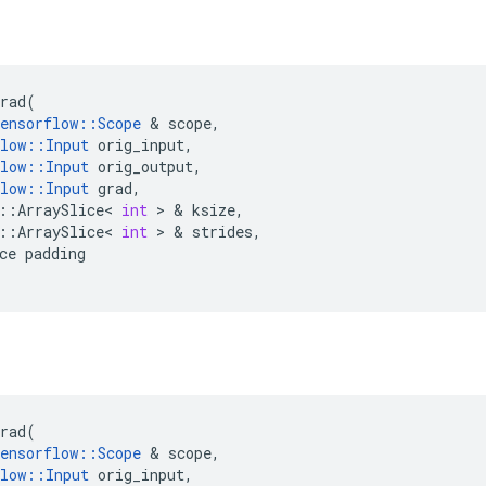
ड
rad
(
ensorflow
::
Scope
&
scope
,
low
::
Input
orig_input
,
low
::
Input
orig_output
,
low
::
Input
grad
,
::
ArraySlice
<
int
>
&
ksize
,
::
ArraySlice
<
int
>
&
strides
,
ce
padding
ड
rad
(
ensorflow
::
Scope
&
scope
,
low
::
Input
orig_input
,