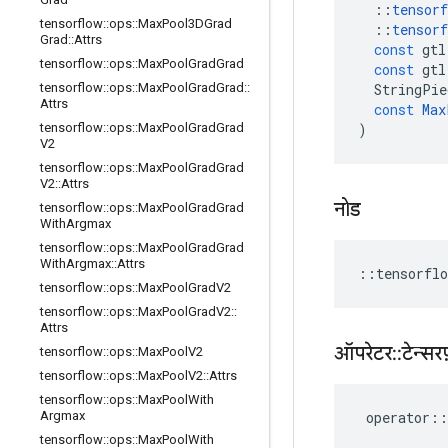
::
tensorf
tensorflow
::
ops
::
Max
Pool3DGrad
::
tensorf
Grad
::
Attrs
const
gtl
tensorflow
::
ops
::
Max
Pool
Grad
Grad
const
gtl
StringPie
tensorflow
::
ops
::
Max
Pool
Grad
Grad
::
Attrs
const
Max
)
tensorflow
::
ops
::
Max
Pool
Grad
Grad
V2
tensorflow
::
ops
::
Max
Pool
Grad
Grad
V2
::
Attrs
नोड
tensorflow
::
ops
::
Max
Pool
Grad
Grad
With
Argmax
tensorflow
::
ops
::
Max
Pool
Grad
Grad
With
Argmax
::
Attrs
::
tensorflo
tensorflow
::
ops
::
Max
Pool
Grad
V2
tensorflow
::
ops
::
Max
Pool
Grad
V2
::
Attrs
ऑपरेटर
::
टेन्सरफ
tensorflow
::
ops
::
Max
Pool
V2
tensorflow
::
ops
::
Max
Pool
V2
::
Attrs
tensorflow
::
ops
::
Max
Pool
With
operator
::
Argmax
tensorflow
::
ops
::
Max
Pool
With