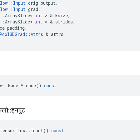
low
::
Input
orig_output
,
low
::
Input
grad
,
::
ArraySlice
<
int
>
&
ksize
,
::
ArraySlice
<
int
>
&
strides
,
ce
padding
,
Pool3DGrad
::
Attrs
&
attrs
w
::
Node
*
node
()
const
़्लो
::
इनपुट
tensorflow
::
Input
()
const