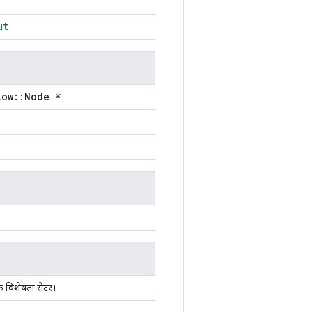
ut
low::Node *
क विशेषता सेटर।