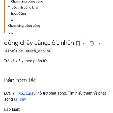
Chức năng công cộng
Thuộc tính công khai
hoạt động
z
Chức năng công cộng
dòng chảy căng
::
ôi
::
nhân
#include <math_ops.h>
Trả về x * y theo phần tử.
Bản tóm tắt
LƯU Ý
:
Multiply
hỗ trợ phát sóng. Tìm hiểu thêm về phát
sóng
tại đây
Lập luận: