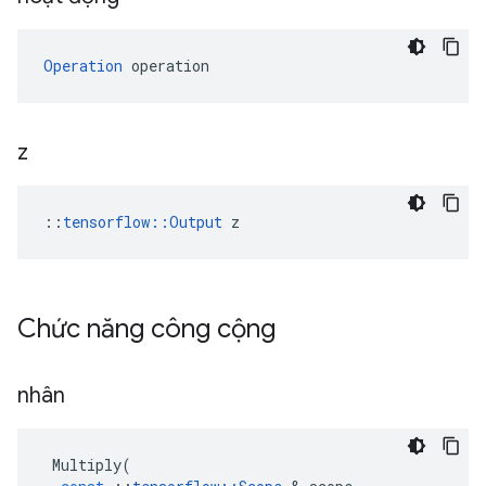
Operation
 operation
z
::
tensorflow::Output
 z
Chức năng công cộng
nhân
Multiply
(