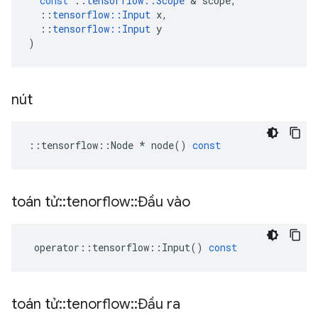
const
::
tensorflow
::
Scope
&
scope
,
::
tensorflow
::
Input
x
,
::
tensorflow
::
Input
y
)
nút
::
tensorflow
::
Node
*
node
()
const
toán tử
::
tenorflow
::
Đầu vào
operator
::
tensorflow
::
Input
()
const
toán tử
::
tenorflow
::
Đầu ra