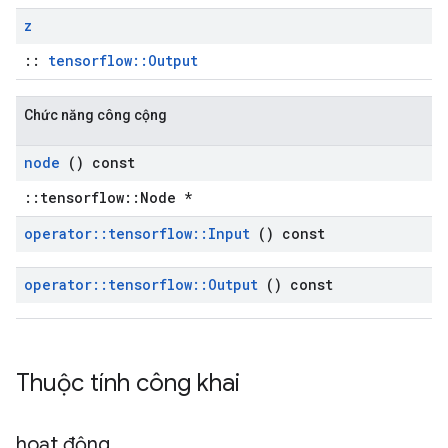
z
::
tensorflow::Output
Chức năng công cộng
node
() const
::tensorflow::Node *
operator
::
tensorflow
::
Input
() const
operator
::
tensorflow
::
Output
() const
Thuộc tính công khai
hoạt động