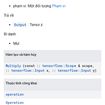
phạm vi: Một đối tượng
Phạm vi
Trả về:
Output
: Tenxơ z.
Bí danh:
Mul
Hàm tạo và hàm hủy
Multiply
(const
::
tensorflow
::
Scope
& scope
,
::
tensorflow
::
Input
x
,
::
tensorflow
::
Input
y)
Thuộc tính công khai
operation
Operation