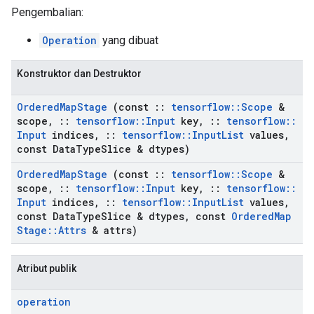
Pengembalian:
Operation
yang dibuat
Konstruktor dan Destruktor
Ordered
Map
Stage
(const
::
tensorflow
::
Scope
&
scope
,
::
tensorflow
::
Input
key
,
::
tensorflow
::
Input
indices
,
::
tensorflow
::
Input
List
values
,
const Data
Type
Slice & dtypes)
Ordered
Map
Stage
(const
::
tensorflow
::
Scope
&
scope
,
::
tensorflow
::
Input
key
,
::
tensorflow
::
Input
indices
,
::
tensorflow
::
Input
List
values
,
const Data
Type
Slice & dtypes
,
const
Ordered
Map
Stage
::
Attrs
& attrs)
Atribut publik
operation