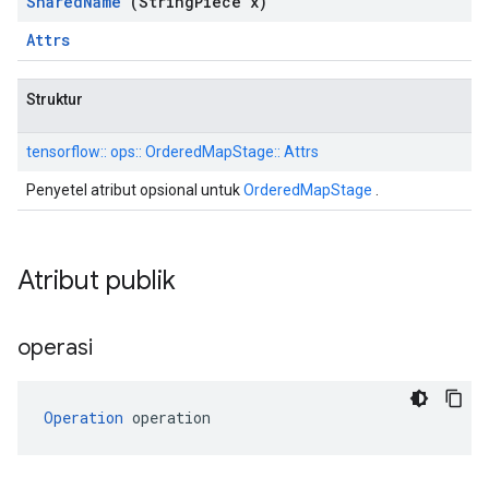
Shared
Name
(String
Piece x)
Attrs
Struktur
tensorflow:: ops:: OrderedMapStage:: Attrs
Penyetel atribut opsional untuk
OrderedMapStage
.
Atribut publik
operasi
Operation
 operation