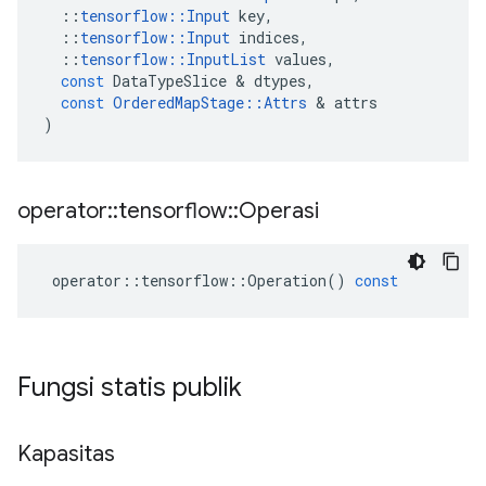
::
tensorflow
::
Input
key
,
::
tensorflow
::
Input
indices
,
::
tensorflow
::
InputList
values
,
const
DataTypeSlice
&
dtypes
,
const
OrderedMapStage
::
Attrs
&
attrs
)
operator
::
tensorflow
::
Operasi
operator
::
tensorflow
::
Operation
()
const
Fungsi statis publik
Kapasitas