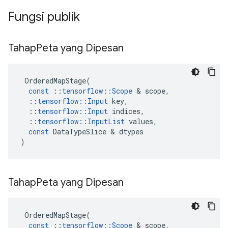
Fungsi publik
Tahap
Peta yang Dipesan
OrderedMapStage
(
const
::
tensorflow
::
Scope
&
scope
,
::
tensorflow
::
Input
key
,
::
tensorflow
::
Input
indices
,
::
tensorflow
::
InputList
values
,
const
DataTypeSlice
&
dtypes
)
Tahap
Peta yang Dipesan
OrderedMapStage
(
const
::
tensorflow
::
Scope
&
scope
,