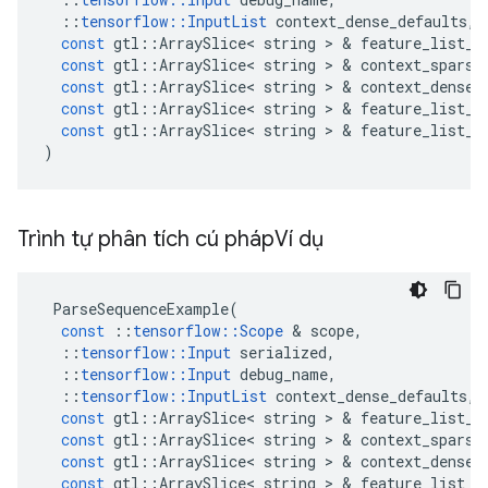
::
tensorflow
::
InputList
context_dense_defaults
,
const
gtl
::
ArraySlice
<
string
>
&
feature_list_d
const
gtl
::
ArraySlice
<
string
>
&
context_sparse
const
gtl
::
ArraySlice
<
string
>
&
context_dense_
const
gtl
::
ArraySlice
<
string
>
&
feature_list_s
const
gtl
::
ArraySlice
<
string
>
&
feature_list_d
)
Trình tự phân tích cú pháp
Ví dụ
ParseSequenceExample
(
const
::
tensorflow
::
Scope
&
scope
,
::
tensorflow
::
Input
serialized
,
::
tensorflow
::
Input
debug_name
,
::
tensorflow
::
InputList
context_dense_defaults
,
const
gtl
::
ArraySlice
<
string
>
&
feature_list_d
const
gtl
::
ArraySlice
<
string
>
&
context_sparse
const
gtl
::
ArraySlice
<
string
>
&
context_dense_
const
gtl
::
ArraySlice
<
string
>
&
feature_list_s