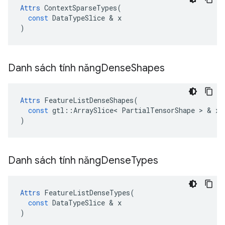
Attrs
ContextSparseTypes
(
const
DataTypeSlice
&
x
)
Danh sách tính năng
Dense
Shapes
Attrs
FeatureListDenseShapes
(
const
gtl
::
ArraySlice
<
PartialTensorShape
>
&
x
)
Danh sách tính năng
Dense
Types
Attrs
FeatureListDenseTypes
(
const
DataTypeSlice
&
x
)