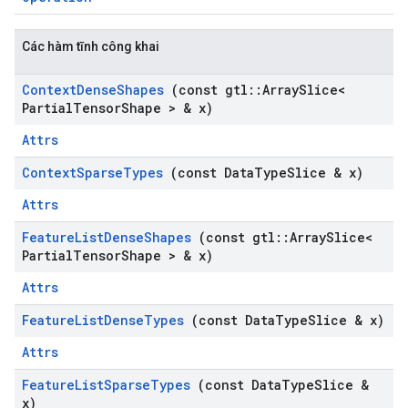
Các hàm tĩnh công khai
Context
Dense
Shapes
(const gtl
::
Array
Slice<
Partial
Tensor
Shape > & x)
Attrs
Context
Sparse
Types
(const Data
Type
Slice & x)
Attrs
Feature
List
Dense
Shapes
(const gtl
::
Array
Slice<
Partial
Tensor
Shape > & x)
Attrs
Feature
List
Dense
Types
(const Data
Type
Slice & x)
Attrs
Feature
List
Sparse
Types
(const Data
Type
Slice &
x)