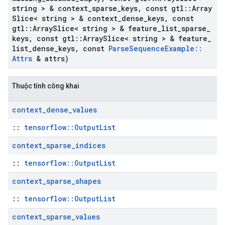
string > & context
_
sparse
_
keys
,
const gtl
::
Array
Slice< string > & context
_
dense
_
keys
,
const
gtl
::
Array
Slice< string > & feature
_
list
_
sparse
_
keys
,
const gtl
::
Array
Slice< string > & feature
_
list
_
dense
_
keys
,
const
Parse
Sequence
Example
::
Attrs
& attrs)
Thuộc tính công khai
context
_
dense
_
values
::
tensorflow::OutputList
context
_
sparse
_
indices
::
tensorflow::OutputList
context
_
sparse
_
shapes
::
tensorflow::OutputList
context
_
sparse
_
values