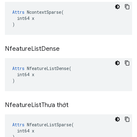
Attrs
 NcontextSparse(

  int64 x

)
Nfeature
List
Dense
Attrs
 NfeatureListDense(

  int64 x

)
Nfeature
List
Thưa thớt
Attrs
 NfeatureListSparse(

  int64 x

)