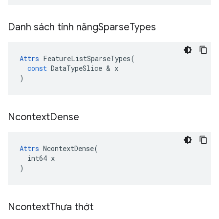
Danh sách tính năng
Sparse
Types
Attrs
FeatureListSparseTypes
(
const
DataTypeSlice
&
x
)
Ncontext
Dense
Attrs
 NcontextDense(

  int64 x

)
Ncontext
Thưa thớt