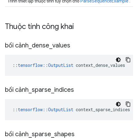
Trình thiết lập thuộc tính tùy chọn cho
ParseSequenceExample
.
Thuộc tính công khai
bối cảnh
_
dense
_
values
::
tensorflow::OutputList
 context_dense_values
bối cảnh
_
sparse
_
indices
::
tensorflow::OutputList
 context_sparse_indices
bối cảnh
_
sparse
_
shapes