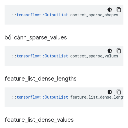
::
tensorflow::OutputList
 context_sparse_shapes
bối cảnh
_
sparse
_
values
::
tensorflow::OutputList
 context_sparse_values
feature
_
list
_
dense
_
lengths
::
tensorflow::OutputList
 feature_list_dense_length
feature
_
list
_
dense
_
values