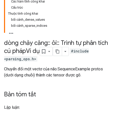
Các hàm tĩnh công khai
Cấu trúc
Thuộc tính công khai
bối cảnh_dense_values
bối cảnh_sparse_indices
dòng chảy căng
::
ôi
::
Trình tự phân tích
cú pháp
Ví dụ
#include
<parsing_ops.h>
Chuyển đổi một vectơ của não.SequenceExample protos
(dưới dạng chuỗi) thành các tensor được gõ.
Bản tóm tắt
Lập luận: