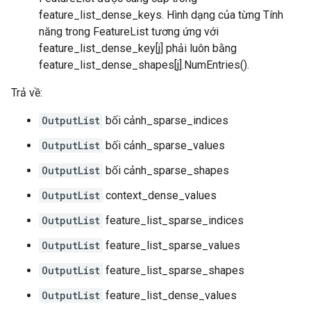
feature_list_dense_keys. Hình dạng của từng Tính
năng trong FeatureList tương ứng với
feature_list_dense_key[j] phải luôn bằng
feature_list_dense_shapes[j].NumEntries().
Trả về:
OutputList
bối cảnh_sparse_indices
OutputList
bối cảnh_sparse_values
OutputList
bối cảnh_sparse_shapes
OutputList
context_dense_values
OutputList
feature_list_sparse_indices
OutputList
feature_list_sparse_values
OutputList
feature_list_sparse_shapes
OutputList
feature_list_dense_values