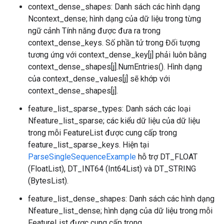
context_dense_shapes: Danh sách các hình dạng
Ncontext_dense; hình dạng của dữ liệu trong từng
ngữ cảnh Tính năng được đưa ra trong
context_dense_keys. Số phần tử trong Đối tượng
tương ứng với context_dense_key[j] phải luôn bằng
context_dense_shapes[j].NumEntries(). Hình dạng
của context_dense_values[j] sẽ khớp với
context_dense_shapes[j].
feature_list_sparse_types: Danh sách các loại
Nfeature_list_sparse; các kiểu dữ liệu của dữ liệu
trong mỗi FeatureList được cung cấp trong
feature_list_sparse_keys. Hiện tại
ParseSingleSequenceExample
hỗ trợ DT_FLOAT
(FloatList), DT_INT64 (Int64List) và DT_STRING
(BytesList).
feature_list_dense_shapes: Danh sách các hình dạng
Nfeature_list_dense; hình dạng của dữ liệu trong mỗi
FeatureList được cung cấp trong