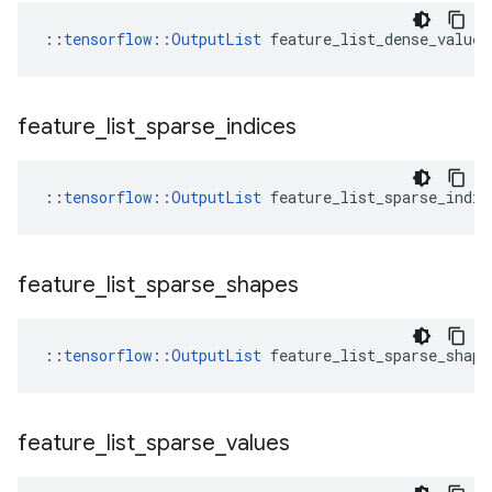
::
tensorflow::OutputList
 feature_list_dense_values
feature
_
list
_
sparse
_
indices
::
tensorflow::OutputList
 feature_list_sparse_indic
feature
_
list
_
sparse
_
shapes
::
tensorflow::OutputList
 feature_list_sparse_shape
feature
_
list
_
sparse
_
values