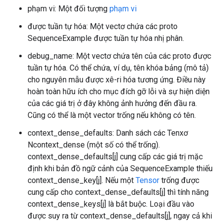
phạm vi: Một đối tượng
phạm vi
được tuần tự hóa: Một vectơ chứa các proto
SequenceExample được tuần tự hóa nhị phân.
debug_name: Một vectơ chứa tên của các proto được
tuần tự hóa. Có thể chứa, ví dụ, tên khóa bảng (mô tả)
cho nguyên mẫu được xê-ri hóa tương ứng. Điều này
hoàn toàn hữu ích cho mục đích gỡ lỗi và sự hiện diện
của các giá trị ở đây không ảnh hưởng đến đầu ra.
Cũng có thể là một vector trống nếu không có tên.
context_dense_defaults: Danh sách các Tenxơ
Ncontext_dense (một số có thể trống).
context_dense_defaults[j] cung cấp các giá trị mặc
định khi bản đồ ngữ cảnh của SequenceExample thiếu
context_dense_key[j]. Nếu một
Tensor
trống được
cung cấp cho context_dense_defaults[j] thì tính năng
context_dense_keys[j] là bắt buộc. Loại đầu vào
được suy ra từ context_dense_defaults[j], ngay cả khi