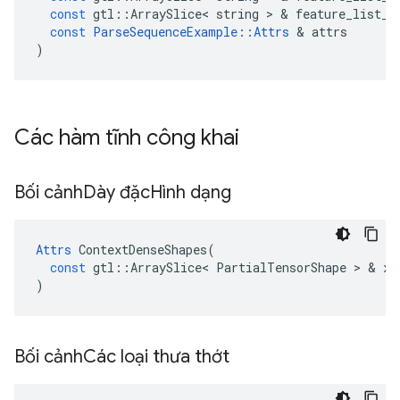
const
gtl
::
ArraySlice
<
string
>
&
feature_list_d
const
ParseSequenceExample
::
Attrs
&
attrs
)
Các hàm tĩnh công khai
Bối cảnh
Dày đặc
Hình dạng
Attrs
ContextDenseShapes
(
const
gtl
::
ArraySlice
<
PartialTensorShape
>
&
x
)
Bối cảnh
Các loại thưa thớt