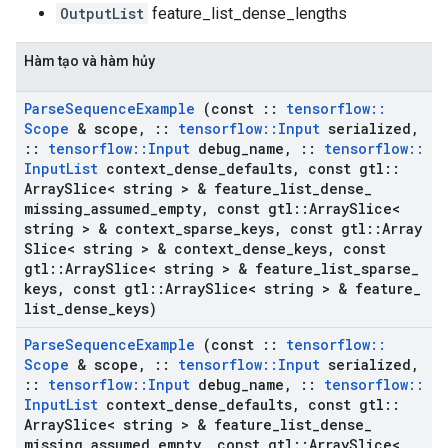
OutputList
feature_list_dense_lengths
Hàm tạo và hàm hủy
Parse
Sequence
Example
(const
::
tensorflow
::
Scope
& scope
,
::
tensorflow
::
Input
serialized
,
::
tensorflow
::
Input
debug
_
name
,
::
tensorflow
::
Input
List
context
_
dense
_
defaults
,
const gtl
::
Array
Slice< string > & feature
_
list
_
dense
_
missing
_
assumed
_
empty
,
const gtl
::
Array
Slice<
string > & context
_
sparse
_
keys
,
const gtl
::
Array
Slice< string > & context
_
dense
_
keys
,
const
gtl
::
Array
Slice< string > & feature
_
list
_
sparse
_
keys
,
const gtl
::
Array
Slice< string > & feature
_
list
_
dense
_
keys)
Parse
Sequence
Example
(const
::
tensorflow
::
Scope
& scope
,
::
tensorflow
::
Input
serialized
,
::
tensorflow
::
Input
debug
_
name
,
::
tensorflow
::
Input
List
context
_
dense
_
defaults
,
const gtl
::
Array
Slice< string > & feature
_
list
_
dense
_
missing
_
assumed
_
empty
,
const gtl
::
Array
Slice<