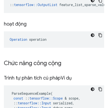
::
tensorflow::OutputList
 feature_list_sparse_value
hoạt động
Operation
 operation
Chức năng công cộng
Trình tự phân tích cú pháp
Ví dụ
ParseSequenceExample
(
const
::
tensorflow
::
Scope
&
scope
,
::
tensorflow
::
Input
serialized
,
::
tensorflow
::
Input
debug_name
,